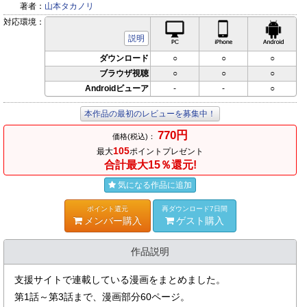
著者：
山本タカノリ
対応環境：
PC対応
iPhone対応
Andr
説明
ダウンロード
○
○
○
ブラウザ視聴
○
○
○
Androidビューア
-
-
○
本作品の最初のレビューを募集中！
770円
価格(税込)：
105
最大
ポイントプレゼント
合計最大15％還元!
気になる作品に追加
ポイント還元
再ダウンロード7日間
メンバー購入
ゲスト購入
作品説明
支援サイトで連載している漫画をまとめました。
第1話～第3話まで、漫画部分60ページ。