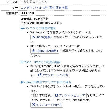
ジャンル：
一般向同人 コミック
キー：
コメディ
バトル
少年
青年
筋肉
学園
動作条件：
JPEG PDF
JPEG版、PDF版同封
PDF版:AdobeReader7以降必須
パソコンでご利用の場合
WindowsPCで作品ファイルをダウンロード後、
で解凍を行って作品をお楽しみくださ
Lhasa(無料)
い。
macで作品ファイルをダウンロード後、
で解凍を行って作品をお楽しみく
HappyLHA(無料)
ださい。
iPhone、iPadでご利用の場合
本作品はiPhone、iPadへ最適化済みコンテンツです。作
品によってはオマケが同梱されていない場合がありま
す。
ダウンロードの仕方
Android用専用アプリでご利用の場合
本体タイトルはデジケットAndroidビューアに対応してい
ます。
ご購入手続き後、
を起動しアプ
デジケットビューア
リ内でダウンロードすることで視聴可能です。
ダウンロードの仕方