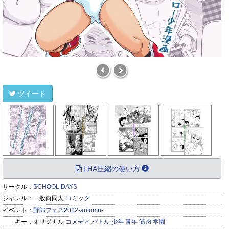
ツイート
LHA圧縮の使い方
サークル：
SCHOOL DAYS
ジャンル：
一般向同人
コミック
イベント：
野郎フェス2022-autumn-
キー：
オリジナル
コメディ
バトル
少年
青年
筋肉
学園