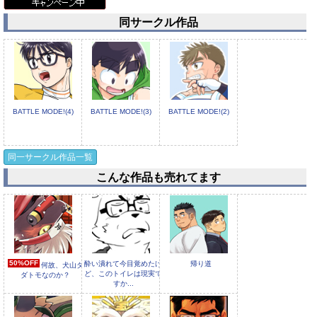
同サークル作品
BATTLE MODE!(4)
BATTLE MODE!(3)
BATTLE MODE!(2)
同一サークル作品一覧
こんな作品も売れてます
50%OFF
酔い潰れて今目覚めたけ
帰り道
何故、犬山タ
ど、このトイレは現実で
ダトモなのか？
すか...