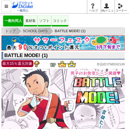
一般同人
ヘルプ
Myメニュ
コーナー
一般向同人
素材集
ソフト
コミック
>
>
トップ
SCHOOL DAYS
BATTLE MODE! (1)
BATTLE MODE! (1)
最大15％還元対象
作品ID:ITM0242149