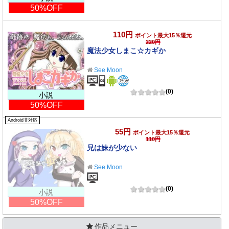
50%OFF
110円
ポイント最大15％還元
220円
魔法少女しまこ☆カギか
See Moon
(0)
小説
50%OFF
Android非対応
55円
ポイント最大15％還元
110円
兄は妹が少ない
See Moon
(0)
小説
50%OFF
作品メニュー