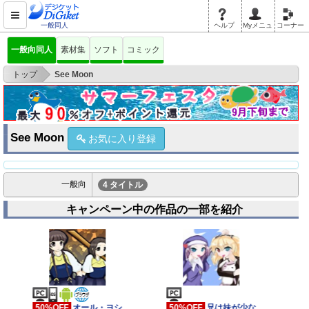
一般同人
ヘルプ
Myメニュ
コーナー
一般向同人
素材集
ソフト
コミック
>
トップ
See Moon
See Moon
お気に入り登録
一般向
4 タイトル
キャンペーン中の作品の一部を紹介
50%OFF
兄は妹が少な
50%OFF
魔法少女しま