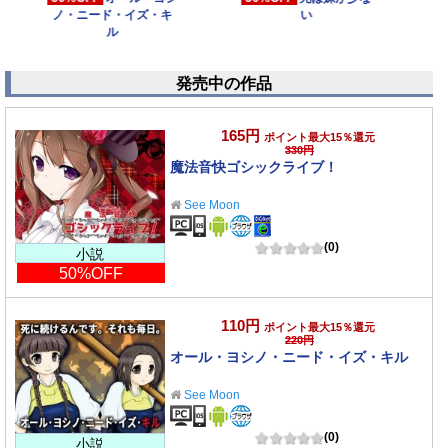
い
こ☆カギか
発売中の作品
165円
ポイント最大15％還元
330円
魔法音快ゴシックライブ！
See Moon
(0)
小説
50%OFF
110円
ポイント最大15％還元
220円
オール・ヨシノ・ニード・イズ・キル
See Moon
(0)
小説