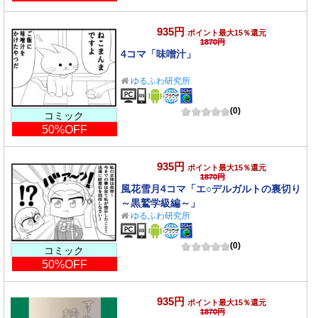
935円
ポイント最大15％還元
1870円
4コマ「味噌汁」
ゆるふわ研究所
(0)
コミック
50%OFF
935円
ポイント最大15％還元
1870円
風花雪月4コマ「エ○デルガルトの裏切り
～黒鷲学級編～」
ゆるふわ研究所
(0)
コミック
50%OFF
935円
ポイント最大15％還元
1870円