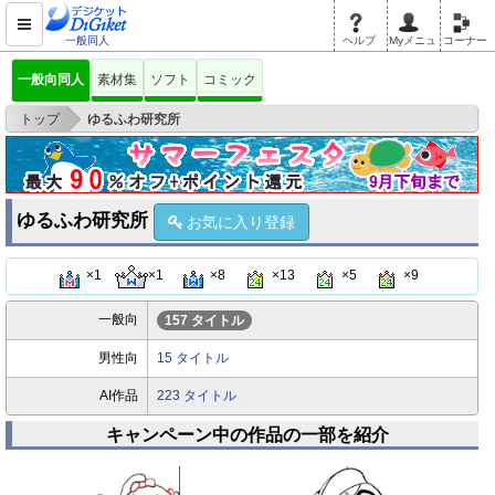
一般同人
ヘルプ
Myメニュ
コーナー
一般向同人
素材集
ソフト
コミック
>
トップ
ゆるふわ研究所
ゆるふわ研究所
お気に入り登録
×1
×1
×8
×13
×5
×9
一般向
157 タイトル
男性向
15 タイトル
AI作品
223 タイトル
キャンペーン中の作品の一部を紹介