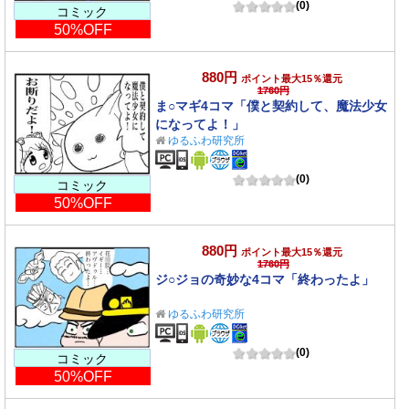
(0)
コミック
50%OFF
880円
ポイント最大15％還元
1760円
ま○マギ4コマ「僕と契約して、魔法少女
になってよ！」
ゆるふわ研究所
(0)
コミック
50%OFF
880円
ポイント最大15％還元
1760円
ジ○ジョの奇妙な4コマ「終わったよ」
ゆるふわ研究所
(0)
コミック
50%OFF