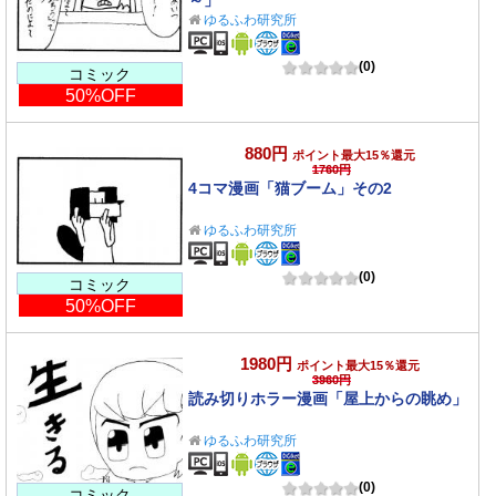
～」
ゆるふわ研究所
(0)
コミック
50%OFF
880円
ポイント最大15％還元
1760円
4コマ漫画「猫ブーム」その2
ゆるふわ研究所
(0)
コミック
50%OFF
1980円
ポイント最大15％還元
3960円
読み切りホラー漫画「屋上からの眺め」
ゆるふわ研究所
(0)
コミック