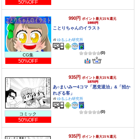
50%OFF
990円
ポイント最大15％還元
1980円
ことりちゃんのイラスト
ゆるふわ研究所
(0)
CG集
50%OFF
935円
ポイント最大15％還元
1870円
あ○まいみー4コマ「悪党退治」&「招か
れざる客」
ゆるふわ研究所
(0)
コミック
50%OFF
935円
ポイント最大15％還元