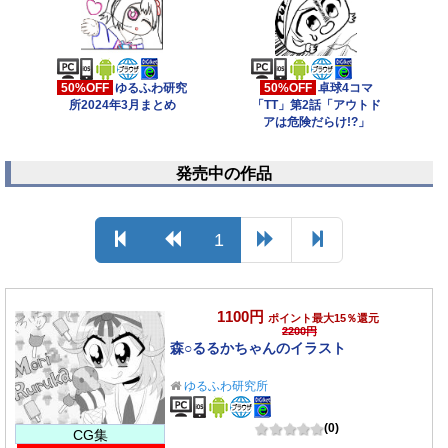
50%OFF
ゆるふわ研究
50%OFF
卓球4コマ
所2024年3月まとめ
「TT」第2話「アウトド
アは危険だらけ!?」
発売中の作品
1
1100円
ポイント最大15％還元
2200円
森○るるかちゃんのイラスト
ゆるふわ研究所
(0)
CG集