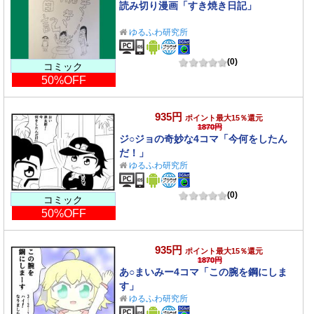
読み切り漫画「すき焼き日記」
ゆるふわ研究所
(0)
コミック
50%OFF
935円
ポイント最大15％還元
1870円
ジ○ジョの奇妙な4コマ「今何をしたん
だ！」
ゆるふわ研究所
(0)
コミック
50%OFF
935円
ポイント最大15％還元
1870円
あ○まいみー4コマ「この腕を鋼にしま
す」
ゆるふわ研究所