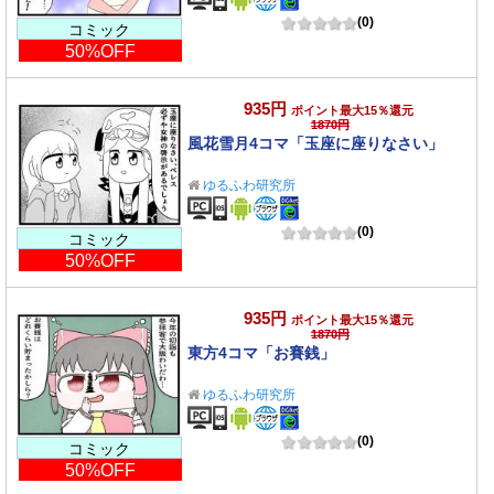
(0)
コミック
50%OFF
935円
ポイント最大15％還元
1870円
風花雪月4コマ「玉座に座りなさい」
ゆるふわ研究所
(0)
コミック
50%OFF
935円
ポイント最大15％還元
1870円
東方4コマ「お賽銭」
ゆるふわ研究所
(0)
コミック
50%OFF