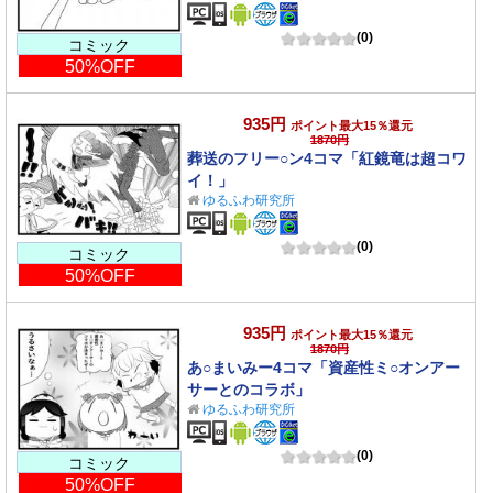
(0)
コミック
50%OFF
935円
ポイント最大15％還元
1870円
葬送のフリー○ン4コマ「紅鏡竜は超コワ
イ！」
ゆるふわ研究所
(0)
コミック
50%OFF
935円
ポイント最大15％還元
1870円
あ○まいみー4コマ「資産性ミ○オンアー
サーとのコラボ」
ゆるふわ研究所
(0)
コミック
50%OFF