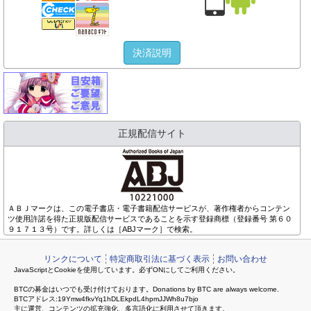
決済説明
正規配信サイト
ＡＢＪマークは、この電子書店・電子書籍配信サービスが、著作権者からコンテン
ツ使用許諾を得た正規版配信サービスであることを示す登録商標（登録番号 第６０
９１７１３号）です。詳しくは［ABJマーク］で検索。
リンクについて
特定商取引法に基づく表示
お問い合わせ
JavaScriptとCookieを使用しています。必ずONにしてご利用ください。
BTCの募金はいつでも受け付けております。Donations by BTC are always welcome.
BTCアドレス:19Ymw4fkvYq1hDLEkpdL4hpmJJWh8u7bjo
主に運営、コンテンツの拡充強化、多言語化に利用させて頂きます。