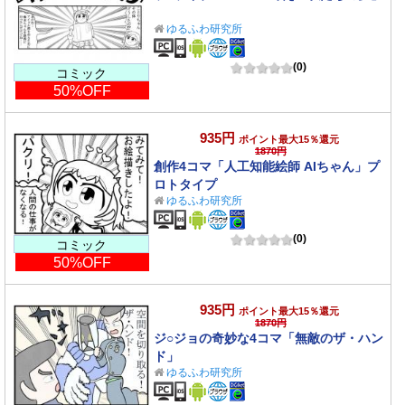
ゆるふわ研究所
(0)
コミック
50%OFF
935円
ポイント最大15％還元
1870円
創作4コマ「人工知能絵師 AIちゃん」プ
ロトタイプ
ゆるふわ研究所
(0)
コミック
50%OFF
935円
ポイント最大15％還元
1870円
ジ○ジョの奇妙な4コマ「無敵のザ・ハン
ド」
ゆるふわ研究所