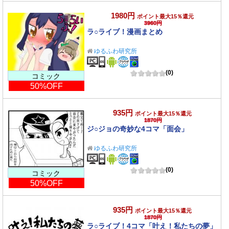
1980円
ポイント最大15％還元
3960円
ラ○ライブ！漫画まとめ
ゆるふわ研究所
(0)
コミック
50%OFF
935円
ポイント最大15％還元
1870円
ジ○ジョの奇妙な4コマ「面会」
ゆるふわ研究所
(0)
コミック
50%OFF
935円
ポイント最大15％還元
1870円
ラ○ライブ！4コマ「叶え！私たちの夢」