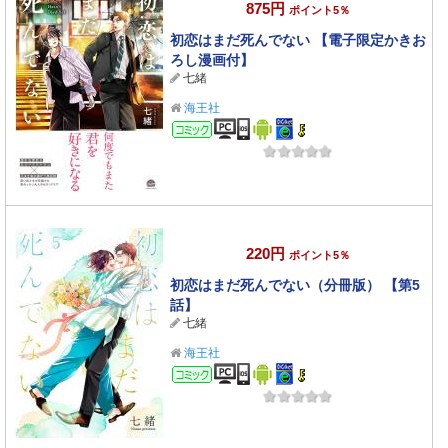
875円
ポイント5％
初恋はまだ死んでない 【電子限定かきお
ろし漫画付】
七緒
海王社
コミック
220円
ポイント5％
初恋はまだ死んでない（分冊版） 【第5
話】
七緒
海王社
コミック