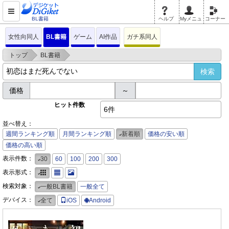
BL書籍
ヘルプ
Myメニュ
コーナー
女性向同人
BL書籍
ゲーム
AI作品
ガチ系同人
>
>
トップ
BL書籍
価格
～
ヒット件数
6件
並べ替え：
週間ランキング順
月間ランキング順
新着順
価格の安い順
価格の高い順
表示件数：
30
60
100
200
300
表示形式：
検索対象：
一般BL書籍
一般全て
デバイス：
全て
iOS
Android