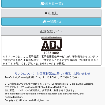
↓
趣向別一覧↓
出版社
↓
一覧表示↓
正規配信サイト
ＡＢＪマークは、この電子書店・電子書籍配信サービスが、著作権者からコンテン
ツ使用許諾を得た正規版配信サービスであることを示す登録商標（登録番号 第６０
９１７１３号）です。詳しくは［ABJマーク］で検索。
リンクについて
特定商取引法に基づく表示
お問い合わせ
JavaScriptとCookieを使用しています。必ずONにしてご利用ください。
BTCの募金はいつでも受け付けております。Donations by BTC are always welcome.
BTCアドレス:19Ymw4fkvYq1hDLEkpdL4hpmJJWh8u7bjo
主に運営、コンテンツの拡充強化、多言語化に利用させて頂きます。
The main uses are operation, content expansion and enhancement, and
worldwideization.
Copyright (c) @Links / web02.digiket.com