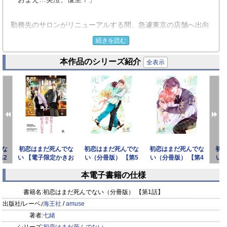
勤務先のサロンがリニューアルする間、急遽東京の店舗へ出向
することになった人気上昇中の美容師・美澄優里。
続きを読む
乗車率120％の満員電車、慣れない環境での仕事…大人になっ
本作品のシリーズ紹介
てある程度処世術が身についたと思っていたが
全表示
あまりのキツさに昔の泣き虫な自分が顔を出し始めていた。
そんな時、高校時代の初恋相手・三島薫と偶然再会する。
あの頃と変わらない明るくて優しくて、だけど少し強引な薫に
好きだった気持ちと苦い思い出が蘇り――…
でな
初恋はまだ死んでな
初恋はまだ死んでな
初恋はまだ死んでな
初
第2
い 【電子限定かきお
い（分冊版） 【第5
い（分冊版） 【第4
い（
ろし漫画付】
話】
話】
本電子書籍の仕様
prev
next
書籍名:
初恋はまだ死んでない（分冊版） 【第1話】
出版社/レーベル:
海王社
/
amuse
著者:
七緒