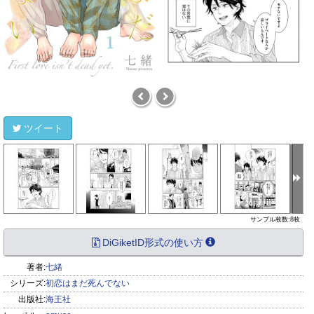
ツイート
サンプル枚数:8枚
DiGiketID形式の使い方
著者:
七緒
シリーズ:
初恋はまだ死んでない
出版社:
海王社