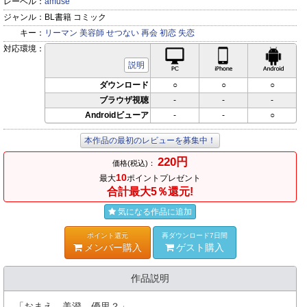
レーベル：
amuse
ジャンル：
BL書籍 コミック
キー：
リーマン
美容師
せつない
再会
初恋
失恋
対応環境：
PC対応
iPhone対応
Andr
説明
ダウンロード
○
○
○
ブラウザ視聴
-
-
-
Androidビューア
-
-
○
本作品の最初のレビューを募集中！
220円
価格(税込)：
10
最大
ポイントプレゼント
合計最大5％還元!
気になる作品に追加
ポイント還元
再ダウンロード7日間
メンバー購入
ゲスト購入
作品説明
「おまえ…美澄、優里？」