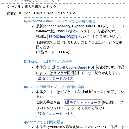
シリーズ:
初恋はまだ死んでない
ジャンル：
成人向書籍 コミック
動作条件：
Win8.1 Win10 Win11 MacOSX PDF
Windows＆macOSパソコンでご利用の場合
最新のAdobeReaderとCypherGuard PDF(フリーソフト/
Windows版、macOS版)のインストールが必要です。
詳細は
をご参照ください。
DiGiketID認証について
仮想環境では動作しません。
詳しくは上記ページをご参
照ください。
(作品コード：93074)
iPhone、iPadでご利用の場合
本作品は
が必要です。作品
iOS用 CypherGuard PDF
によってはオマケが同梱されていない場合があります。
ダウンロードの仕方
Android用専用アプリでご利用の場合
本体タイトルはデジケットAndroidビューアに対応してい
ます。
ご購入手続き後、
を起動しアプ
デジケットビューア
リ内でダウンロードすることで視聴可能です。
ダウンロードの仕方
Androidでご利用の場合
本作品はAndroidへ最適化済みコンテンツです。作品によ