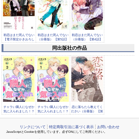
初恋はまだ死んでない
初恋はまだ死んでない
初恋はまだ死んでない
【電子限定かきおろし
（分冊版） 【第5話】
（分冊版） 【第4話】
漫画付...
同出版社の作品
初恋はまだ死んでない
（分冊版） 【第3話】
チャラい隣人になぜか
チャラい隣人になぜか
恋に落ちたら教えてく
気に入られました！？
気に入られました！？
ださい（分冊版） 【第
（分冊版） 【第3話
（分冊版） 【第1話
1話】
リンクについて
特定商取引法に基づく表示
お問い合わせ
JavaScriptとCookieを使用しています。必ずONにしてご利用ください。