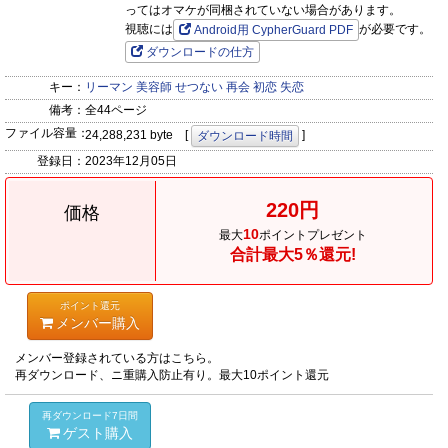
ってはオマケが同梱されていない場合があります。
視聴には
が必要です。
Android用 CypherGuard PDF
ダウンロードの仕方
キー：
リーマン
美容師
せつない
再会
初恋
失恋
備考：
全44ページ
ファイル容量：
24,288,231 byte [
]
ダウンロード時間
登録日：
2023年12月05日
220円
価格
10
最大
ポイントプレゼント
合計最大5％還元!
ポイント還元
メンバー購入
メンバー登録されている方はこちら。
再ダウンロード、ニ重購入防止有り。最大10ポイント還元
再ダウンロード7日間
ゲスト購入