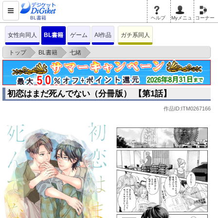
BL書籍
ヘルプ
Myメニュ
コーナー
女性向同人
BL書籍
ゲーム
AI作品
ガチ系同人
>
>
>
トップ
BL書籍
七緒
初恋はまだ死んでない（分冊版） 【第1話】
初恋はまだ死んでない（分冊版） 【第1話】
作品ID:ITM0267166