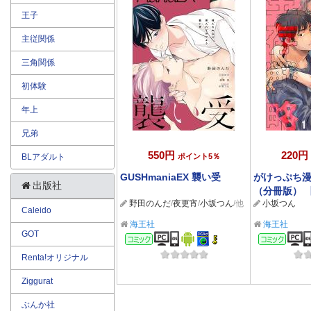
王子
主従関係
三角関係
初体験
年上
兄弟
550円
220円
BLアダルト
ポイント5％
GUSHmaniaEX 襲い受
がけっぷち
出版社
（分冊版） 
野田のんだ
/
夜更宵
/
小坂つん
/他
小坂つん
Caleido
海王社
海王社
GOT
コミック
コミ
Renta!オリジナル
Ziggurat
ぶんか社