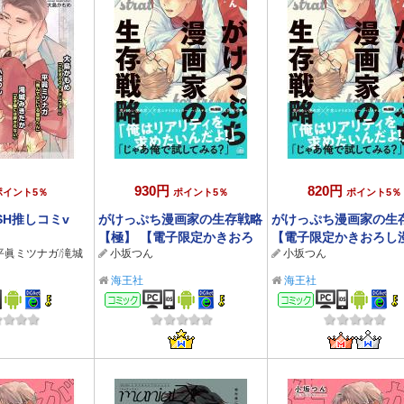
930円
820円
ポイント5％
ポイント5％
ポイント5％
SH推しコミv
がけっぷち漫画家の生存戦略
がけっぷち漫画家の生
【極】 【電子限定かきおろ
【電子限定かきおろし
平眞ミツナガ
/
滝城
小坂つん
小坂つん
し漫画付】
付】
海王社
海王社
ック
コミック
コミック