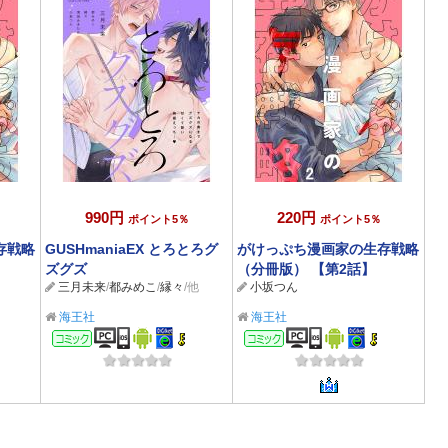
990円
220円
ポイント5％
ポイント5％
存戦略
GUSHmaniaEX とろとろグ
がけっぷち漫画家の生存戦略
ズグズ
（分冊版） 【第2話】
三月未来
/
都みめこ
/
縁々
/他
小坂つん
海王社
海王社
コミック
コミック