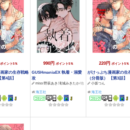
990円
220円
ポイント5％
ポイント5％
ポイント5％
漫画家の生存戦略
GUSHmaniaEX 執着・溺愛
がけっぷち漫画家の生
【第4話】
攻
（分冊版） 【第3話】
miso
/
野萩あき
/
滝城みきたか
/他
小坂つん
海王社
海王社
ック
コミック
コミック