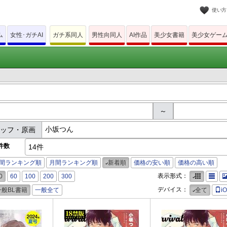
使い方
ム
女性･ガチAI
ガチ系同人
男性向同人
AI作品
美少女書籍
美少女ゲー
～
タッフ・原画
件数
14件
間ランキング順
月間ランキング順
新着順
価格の安い順
価格の高い順
表示形式：
0
60
100
200
300
デバイス：
一般BL書籍
一般全て
全て
i