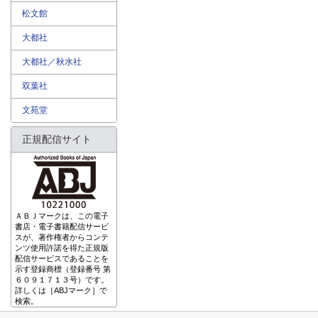
松文館
大都社
大都社／秋水社
双葉社
文苑堂
正規配信サイト
ＡＢＪマークは、この電子
書店・電子書籍配信サービ
スが、著作権者からコンテ
ンツ使用許諾を得た正規版
配信サービスであることを
示す登録商標（登録番号 第
６０９１７１３号）です。
詳しくは［ABJマーク］で
検索。