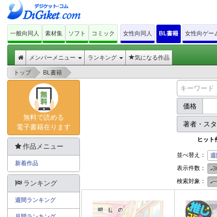
一般向同人
素材集
ソフト
コミック
女性向同人
BL書籍
女性向ゲー
メンバーメニュー
ランキング
気になる作品
>
>
トップ
BL書籍
価格
無料で読める
著者・ス
電子書籍在ります
ヒット
作品メニュー
並べ替え：
週
新着作品
表示件数：
3
検索対象：
ランキング
週間ランキング
月間ランキング