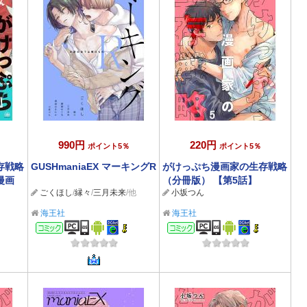
990円
220円
ポイント5％
ポイント5％
存戦略
GUSHmaniaEX マーキングR
がけっぷち漫画家の生存戦略
漫画
（分冊版） 【第5話】
ごくほし
/
縁々
/
三月未来
/他
小坂つん
海王社
海王社
コミック
コミック