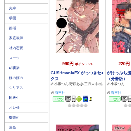
先輩
学園
部活
家庭教師
社内恋愛
スーツ
990円
220円
ポイント5％
幼馴染
GUSHmaniaEX がっつきセ●
がけっぷち
ほのぼの
クス
（分冊版） 
小坂つん
/
野萩あき
/
三月未来
/他
小坂つん
シリアス
海王社
海王社
同級生
コミック
コミ
オレ様
御曹司
富豪