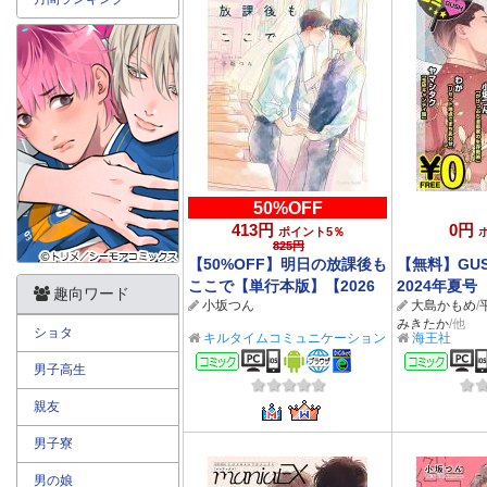
50%OFF
413円
0円
ポイント5％
825円
【50%OFF】明日の放課後も
【無料】GU
ここで【単行本版】【2026
2024年夏号
趣向ワード
小坂つん
大島かもめ
/
サマーCP 8/31まで】
みきたか
/他
ショタ
キルタイムコミュニケーション
海王社
BL/TL
コミック
コミ
男子高生
親友
男子寮
男の娘