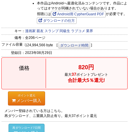
本作品はAndroidへ最適化済みコンテンツです。作品によ
ってはオマケが同梱されていない場合があります。
視聴には
が必要です。
Android用 CypherGuard PDF
ダウンロードの仕方
キー：
漫画家
親友
スランプ
同級生
ラブコメ
業界
備考：
全206ページ
ファイル容量：
124,994,566 byte [
]
ダウンロード時間
登録日：
2023年08月29日
820円
価格
37
最大
ポイントプレゼント
合計最大5％還元!
ポイント還元
メンバー購入
メンバー登録されている方はこちら。
再ダウンロード、ニ重購入防止有り。最大37ポイント還元
再ダウンロード7日間