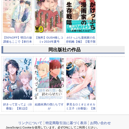
【50%OFF】明日の放
【無料】GUSH推しコ
がけっぷち漫画家の生
課後もここで【単行本
ミv 2024年夏号
存戦略【極】 【電子限
版】...
定かき...
同出版社の作品
GUSHmaniaEX マー
キングR
好きって言ってよ（分
結婚未満の僕たちです
夢見るロミオとオオカ
冊版） 【第1話】
が
ミ王子（分冊版） 【第
1話】
リンクについて
特定商取引法に基づく表示
お問い合わせ
JavaScriptとCookieを使用しています。必ずONにしてご利用ください。