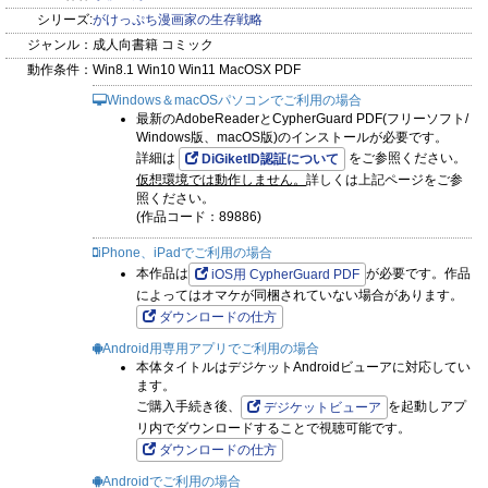
シリーズ:
がけっぷち漫画家の生存戦略
ジャンル：
成人向書籍 コミック
動作条件：
Win8.1 Win10 Win11 MacOSX PDF
Windows＆macOSパソコンでご利用の場合
最新のAdobeReaderとCypherGuard PDF(フリーソフト/
Windows版、macOS版)のインストールが必要です。
詳細は
をご参照ください。
DiGiketID認証について
仮想環境では動作しません。
詳しくは上記ページをご参
照ください。
(作品コード：89886)
iPhone、iPadでご利用の場合
本作品は
が必要です。作品
iOS用 CypherGuard PDF
によってはオマケが同梱されていない場合があります。
ダウンロードの仕方
Android用専用アプリでご利用の場合
本体タイトルはデジケットAndroidビューアに対応してい
ます。
ご購入手続き後、
を起動しアプ
デジケットビューア
リ内でダウンロードすることで視聴可能です。
ダウンロードの仕方
Androidでご利用の場合