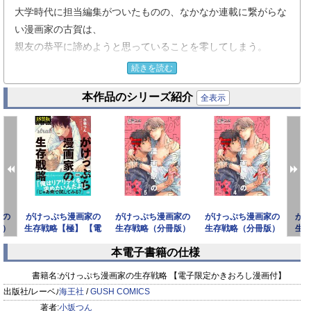
大学時代に担当編集がついたものの、なかなか連載に繋がらな
い漫画家の古賀は、
親友の恭平に諦めようと思っていることを零してしまう。
すると恭平は、「俺と組んで、最後にひと勝負してみないか」
続きを読む
と提案してきた。
本作品のシリーズ紹介
恭平は趣味でBL漫画のシナリオを書いており、作品の売れ行き
全表示
がいいらしい。
話に乗ったものの、男同士の恋愛など描いたことがない古賀
は、濡れ場になると筆が止まってしまう。
リアリティを追求したいと駄々をこねていると、恭平がまたが
ってきて―――!?
★マイクロコンテンツ版配信時のカラーを完全収録!!
家の
がけっぷち漫画家の
がけっぷち漫画家の
がけっぷち漫画家の
が
版）
生存戦略【極】 【電
生存戦略（分冊版）
生存戦略（分冊版）
生
子限定かきおろし漫
【第5話】
【第4話】
本電子書籍の仕様
画付
prev
next
書籍名:
がけっぷち漫画家の生存戦略 【電子限定かきおろし漫画付】
出版社/レーベル:
海王社
/
GUSH COMICS
著者:
小坂つん