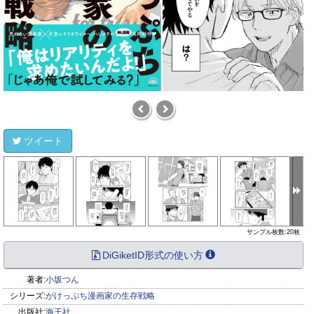
ツイート
サンプル枚数:20枚
DiGiketID形式の使い方
著者:
小坂つん
シリーズ:
がけっぷち漫画家の生存戦略
出版社:
海王社