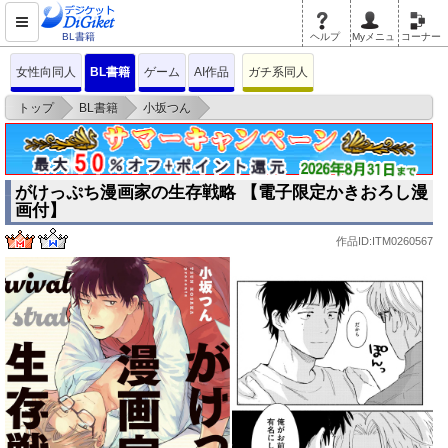
BL書籍
ヘルプ
Myメニュ
コーナー
女性向同人
BL書籍
ゲーム
AI作品
ガチ系同人
>
>
>
トップ
BL書籍
小坂つん
がけっぷち漫画家の生存戦略 【電子限定かきおろし漫画付】
がけっぷち漫画家の生存戦略 【電子限定かきおろし漫
画付】
作品ID:ITM0260567