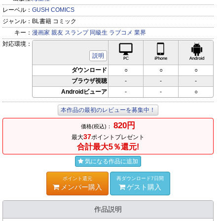
レーベル：
GUSH COMICS
ジャンル：
BL書籍 コミック
キー：
漫画家
親友
スランプ
同級生
ラブコメ
業界
対応環境：
PC対応
iPhone対応
Andr
説明
ダウンロード
○
○
○
ブラウザ視聴
-
-
-
Androidビューア
-
-
○
本作品の最初のレビューを募集中！
820円
価格(税込)：
37
最大
ポイントプレゼント
合計最大5％還元!
気になる作品に追加
ポイント還元
再ダウンロード7日間
メンバー購入
ゲスト購入
作品説明