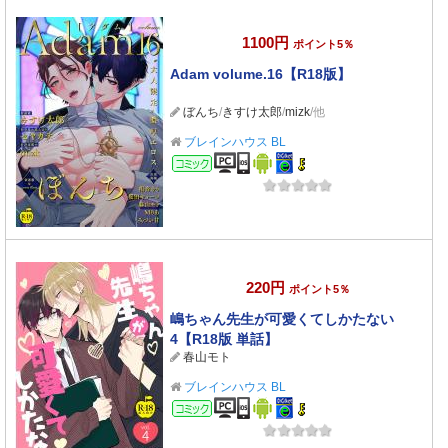
1100円
ポイント5％
Adam volume.16【R18版】
ぼんち
/
きすけ太郎
/
mizk
/他
ブレインハウス BL
コミック
220円
ポイント5％
嶋ちゃん先生が可愛くてしかたない
4【R18版 単話】
春山モト
ブレインハウス BL
コミック