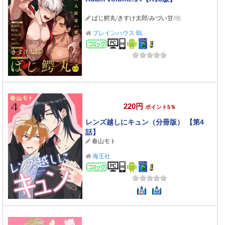
ばじ鰐丸
/
きすけ太郎
/
みづい甘
/他
ブレインハウス BL
コミック
220円
ポイント5％
レンズ越しにキュン（分冊版） 【第4
話】
春山モト
海王社
コミック