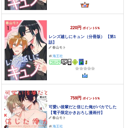
220円
ポイント5％
レンズ越しにキュン（分冊版） 【第1
話】
春山モト
海王社
コミック
759円
ポイント5％
可愛い後輩だと信じた俺がバカでした
【電子限定かきおろし漫画付】
春山モト
海王社