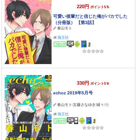
220円
ポイント5％
可愛い後輩だと信じた俺がバカでした
（分冊版） 【第3話】
春山モト
海王社
コミック
330円
ポイント5％
echoz 2019年5月号
春山モト
/
左藤さなゆき
/
縁々
/他
海王社
コミック