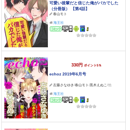
可愛い後輩だと信じた俺がバカでした
（分冊版） 【第4話】
春山モト
海王社
コミック
330円
ポイント5％
echoz 2019年6月号
左藤さなゆき
/
春山モト
/
黒木えぬこ
/他
海王社
コミック