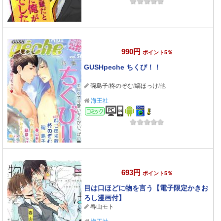
990円
ポイント5％
GUSHpeche ちくび！！
碗島子
/
柊のぞむ
/
縞ほっけ
/他
海王社
コミック
693円
ポイント5％
目は口ほどに物を言う【電子限定かきお
ろし漫画付】
春山モト