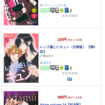
ブレインハウス BL
コミック
220円
ポイント5％
レンズ越しにキュン（分冊版） 【第5
話】
春山モト
海王社
コミック
880円
ポイント5％
Adam volume.14【R18版】