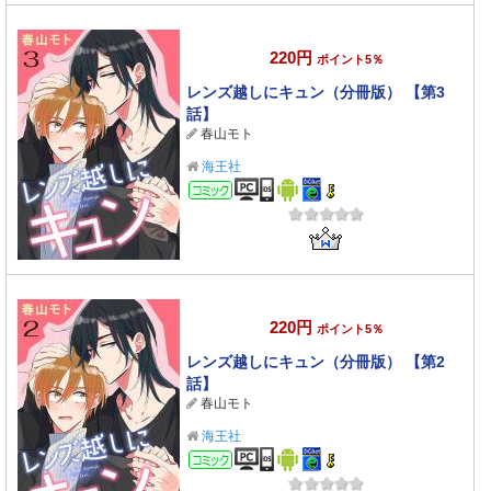
220円
ポイント5％
レンズ越しにキュン（分冊版） 【第3
話】
春山モト
海王社
コミック
220円
ポイント5％
レンズ越しにキュン（分冊版） 【第2
話】
春山モト
海王社
コミック