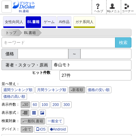
BL書籍
ヘルプ
Myメニュ
コーナー
女性向同人
BL書籍
ゲーム
AI作品
ガチ系同人
>
>
トップ
BL書籍
価格
～
著者・スタッフ・原画
ヒット件数
27件
並べ替え：
週間ランキング順
月間ランキング順
新着順
価格の安い順
価格の高い順
表示件数：
30
60
100
200
300
表示形式：
検索対象：
一般BL書籍
一般全て
デバイス：
全て
iOS
Android