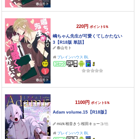
220円
ポイント5％
嶋ちゃん先生が可愛くてしかたない
3【R18版 単話】
春山モト
ブレインハウス BL
コミック
1100円
ポイント5％
Adam volume.15【R18版】
mizk
/
相音きう
/
桜田キョーコ
/他
ブレインハウス BL
コミック