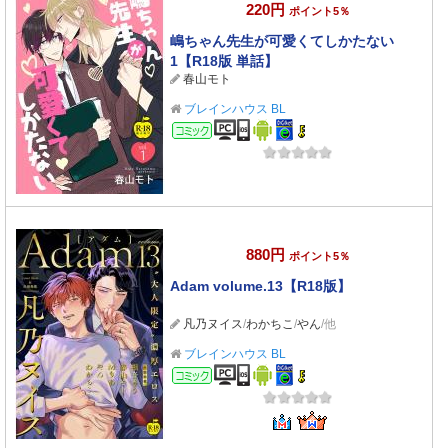
220円
ポイント5％
嶋ちゃん先生が可愛くてしかたない
1【R18版 単話】
春山モト
ブレインハウス BL
コミック
880円
ポイント5％
Adam volume.13【R18版】
凡乃ヌイス
/
わかちこ
/
やん
/他
ブレインハウス BL
コミック