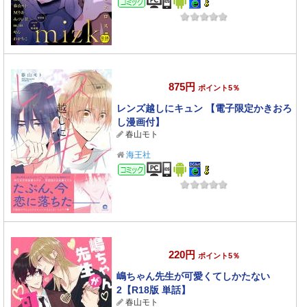
875円
ポイント5％
レンズ越しにキュン 【電子限定かきおろ
し漫画付】
春山モト
海王社
コミック
220円
ポイント5％
嶋ちゃん先生が可愛くてしかたない
2【R18版 単話】
春山モト