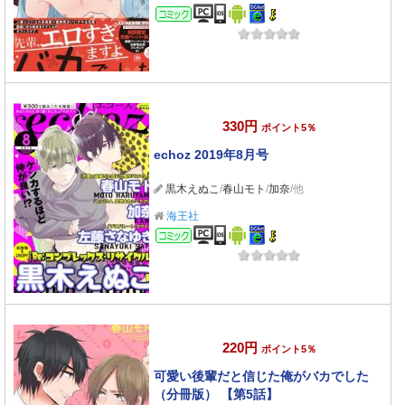
コミック
330円
ポイント5％
echoz 2019年8月号
黒木えぬこ
/
春山モト
/
加奈
/他
海王社
コミック
220円
ポイント5％
可愛い後輩だと信じた俺がバカでした
（分冊版） 【第5話】