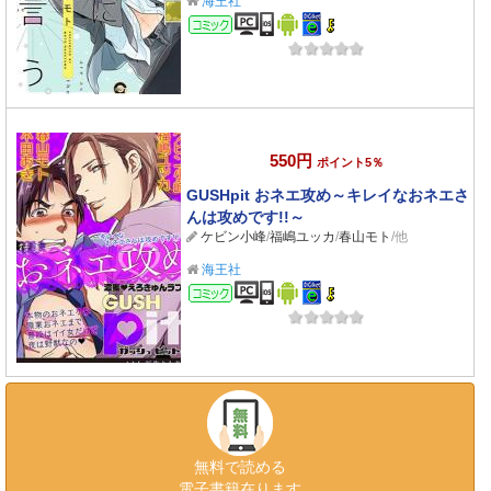
海王社
コミック
550円
ポイント5％
GUSHpit おネエ攻め～キレイなおネエさ
んは攻めです!!～
ケビン小峰
/
福嶋ユッカ
/
春山モト
/他
海王社
コミック
無料で読める
電子書籍在ります