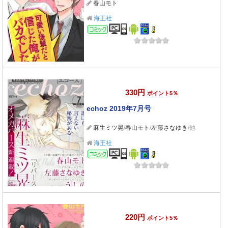
春山モト
海王社
コミック
330円
ポイント5％
echoz 2019年7月号
麻生ミツ晃
/
春山モト
/
左藤さなゆき
/他
海王社
コミック
220円
ポイント5％