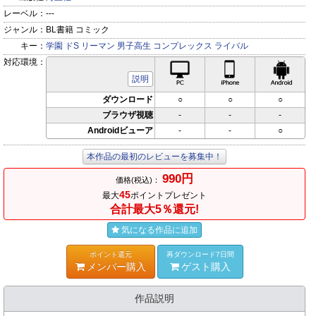
レーベル：
---
ジャンル：
BL書籍 コミック
キー：
学園
ドS
リーマン
男子高生
コンプレックス
ライバル
対応環境：
PC対応
iPhone対応
Andr
説明
ダウンロード
○
○
○
ブラウザ視聴
-
-
-
Androidビューア
-
-
○
本作品の最初のレビューを募集中！
990円
価格(税込)：
45
最大
ポイントプレゼント
合計最大5％還元!
気になる作品に追加
ポイント還元
再ダウンロード7日間
メンバー購入
ゲスト購入
作品説明