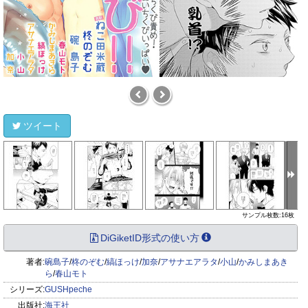
ツイート
サンプル枚数:16枚
DiGiketID形式の使い方
著者:
碗島子
/
柊のぞむ
/
縞ほっけ
/
加奈
/
アサナエアラタ
/
小山
/
かみしまあき
ら
/
春山モト
シリーズ:
GUSHpeche
出版社:
海王社