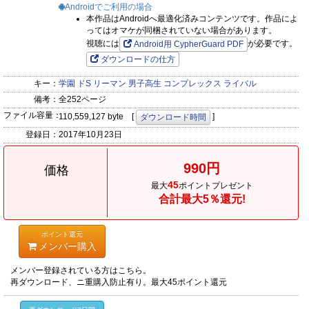
Androidでご利用の場合
本作品はAndroidへ最適化済みコンテンツです。作品によ
ってはオマケが同梱されていない場合があります。
視聴には
が必要です。
Android用 CypherGuard PDF
ダウンロードの仕方
キー：
学園
ドS
リーマン
男子高生
コンプレックス
ライバル
備考：
全252ページ
ファイル容量：
110,559,127 byte [
]
ダウンロード時間
登録日：
2017年10月23日
990円
価格
45
最大
ポイントプレゼント
合計最大5％還元!
ポイント還元
メンバー購入
メンバー登録されている方はこちら。
再ダウンロード、ニ重購入防止有り。最大45ポイント還元