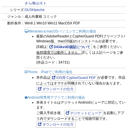
きら
/
春山モト
シリーズ:
GUSHpeche
ジャンル：
成人向書籍 コミック
動作条件：
Win8.1 Win10 Win11 MacOSX PDF
Windows＆macOSパソコンでご利用の場合
最新のAdobeReaderとCypherGuard PDF(フリーソフト/
Windows版、macOS版)のインストールが必要です。
詳細は
をご参照ください。
DiGiketID認証について
仮想環境では動作しません。
詳しくは上記ページをご参
照ください。
(作品コード：34731)
iPhone、iPadでご利用の場合
本作品は
が必要です。作品
iOS用 CypherGuard PDF
によってはオマケが同梱されていない場合があります。
ダウンロードの仕方
Android用専用アプリでご利用の場合
本体タイトルはデジケットAndroidビューアに対応してい
ます。
ご購入手続き後、
を起動しアプ
デジケットビューア
リ内でダウンロードすることで視聴可能です。
ダウンロードの仕方