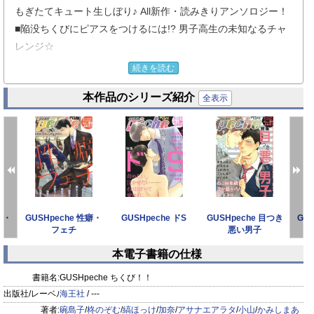
もぎたてキュート生しぼり♪ All新作・読みきりアンソロジー！
■陥没ちくびにピアスをつけるには!? 男子高生の未知なるチャ
レンジ☆
■オレが1番スキなちくび！ フェロモン系イケメンVSインテリ
続きを読む
ドS王子、攻×攻ラブバトル!!
本作品のシリーズ紹介
■二人のバカンスは南の島でv ラブラブカップルになったリョ
全表示
ウとシゲルだけど…？
■ずっと本物の君に触れたかった――。○い日の刺激が忘れられ
ない二人の再会ラブ
――他、ちくびコンプレックスやちくび責め！ エロくて可愛い
ちくびいっぱい☆「ちくび!!」特集！
教・
GUSHpeche 性癖・
GUSHpeche ドS
GUSHpeche 目つき
GU
フェチ
悪い男子
本電子書籍の仕様
prev
next
書籍名:
GUSHpeche ちくび！！
出版社/レーベル:
海王社
/ ---
著者:
碗島子
/
柊のぞむ
/
縞ほっけ
/
加奈
/
アサナエアラタ
/
小山
/
かみしまあ