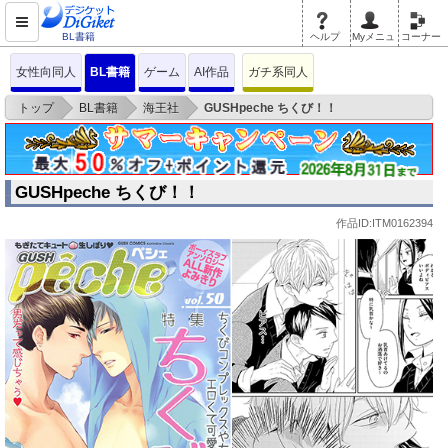
BL書籍
ヘルプ
Myメニュ
コーナー
女性向同人
BL書籍
ゲーム
AI作品
ガチ系同人
>
>
>
トップ
BL書籍
海王社
GUSHpeche ちくび！！
GUSHpeche ちくび！！
作品ID:ITM0162394