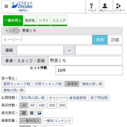
一般同人
ヘルプ
Myメニュ
コーナー
一般向同人
素材集
ソフト
コミック
>
トップ
野原くろ
詳細
価格
～
著者・スタッフ・原画
ヒット件数
16件
並べ替え：
週間ランキング順
月間ランキング順
新着順
価格の安い順
価格の高い順
お買得順：
割引率の高い順
キャンペーン参加最新順
終了間近順
表示件数：
30
60
100
200
300
表示形式：
検索対象：
一般向同人
一般向コンテンツ