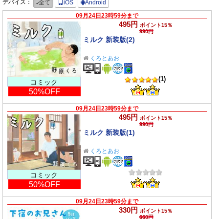
デバイス：
全て
iOS
Android
09月24日23時59分まで
495円
ポイント15％
990円
ミルク 新装版(2)
くろとあお
(1)
コミック
50%OFF
09月24日23時59分まで
495円
ポイント15％
990円
ミルク 新装版(1)
くろとあお
コミック
50%OFF
09月24日23時59分まで
330円
ポイント15％
660円