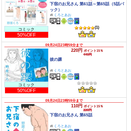
下宿のお兄さん 第61話～第65話（5話パ
ック）
くろとあお
(1)
コミック
50%OFF
09月24日23時59分まで
220円
ポイント15％
440円
彼の踝
くろとあお
コミック
50%OFF
09月24日23時59分まで
110円
ポイント15％
220円
下宿のお兄さん 第65話
くろとあお