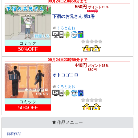
09月24日23時59分まで
550円
ポイント15％
1100円
下宿のお兄さん 第1巻
くろとあお
コミック
50%OFF
09月24日23時59分まで
440円
ポイント15％
880円
オトコゴコロ
くろとあお
コミック
50%OFF
作品メニュー
新着作品