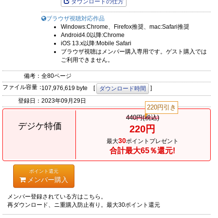
ダウンロードの仕方
ブラウザ視聴対応作品
Windows:Chrome、Firefox推奨、mac:Safari推奨
Android4.0以降:Chrome
iOS 13.x以降:Mobile Safari
ブラウザ視聴はメンバー購入専用です。ゲスト購入では
ご利用できません。
備考：
全80ページ
ファイル容量：
107,976,619 byte [
]
ダウンロード時間
登録日：
2023年09月29日
220円引き
440円(税込)
デジケ特価
220円
30
最大
ポイントプレゼント
合計最大65％還元!
ポイント還元
メンバー購入
メンバー登録されている方はこちら。
再ダウンロード、ニ重購入防止有り。最大30ポイント還元