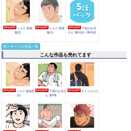
50%OFF
50%OFF
50%OFF
ミルク 新装
ミルク 新装
下宿のお兄
版(2)
版(1)
さん 第61話～第65話
（5話パック）
同一サークル作品一覧
こんな作品も売れてます
50%OFF
50%OFF
下宿のお兄
下宿のお兄
さん 第63話
さん 第64話
50%OFF
50%OFF
50%OFF
ミルク 新装版
下宿のお兄さ
オトコゴコロ
(2)
ん 第5巻