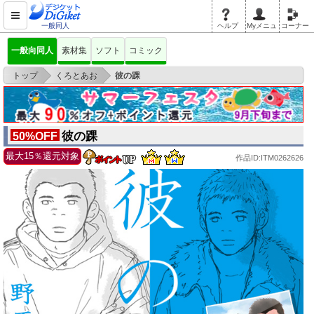
一般同人
ヘルプ
Myメニュ
コーナー
一般向同人
素材集
ソフト
コミック
>
>
トップ
くろとあお
彼の踝
彼の踝
50%OFF
最大15％還元対象
作品ID:ITM0262626