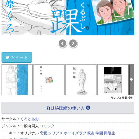
ツイート
サンプル枚数:6枚
LHA圧縮の使い方
サークル：
くろとあお
ジャンル：
一般向同人
コミック
キー：
オリジナル
恋愛
シリアス
ボーイズラブ
親友
学園
同級生