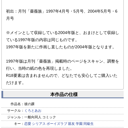
初出：月刊「薔薇族」1997年4月号・5月号、2004年5月号・6
月号
※メインとして収録している2004年版と、おまけとして収録し
ている1997年版の内容は同じものです。
1997年版を新たに作画し直したものが2004年版となります。
1997年版は月刊「薔薇族」掲載時のページをスキャン、調整を
行い、当時の紙の色を再現しました。
R18要素は含まれませんので、どなたでも安心してご購入いた
だけます。
本作品の仕様
作品名：
彼の踝
サークル：
くろとあお
ジャンル：
一般向同人 コミック
キー：
恋愛
シリアス
ボーイズラブ
親友
学園
同級生