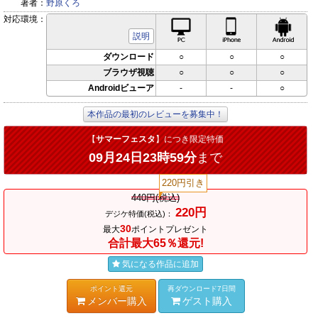
著者：
野原くろ
対応環境：
PC対応
iPhone対応
Andr
説明
ダウンロード
○
○
○
ブラウザ視聴
○
○
○
Androidビューア
-
-
○
本作品の最初のレビューを募集中！
【
サマーフェスタ
】につき限定特価
09月24日23時59分
まで
220円引き
440円(税込)
220円
デジケ特価(税込)：
30
最大
ポイントプレゼント
合計最大65％還元!
気になる作品に追加
ポイント還元
再ダウンロード7日間
メンバー購入
ゲスト購入