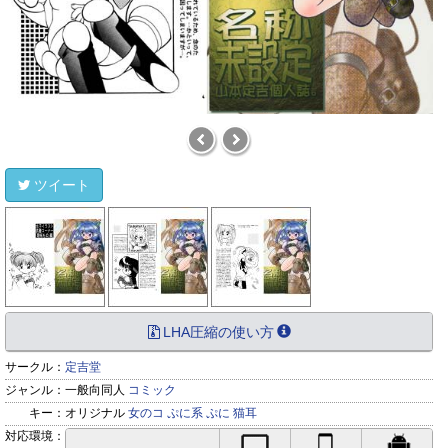
ツイート
LHA圧縮の使い方
サークル：
定吉堂
ジャンル：
一般向同人
コミック
キー：
オリジナル
女のコ
ぷに系
ぷに
猫耳
対応環境：
PC対応
iPhone対応
Andr