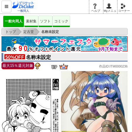
一般同人
ヘルプ
Myメニュ
コーナー
一般向同人
素材集
ソフト
コミック
>
>
トップ
定吉堂
名称未設定
名称未設定
50%OFF
最大15％還元対象
作品ID:ITM0000236