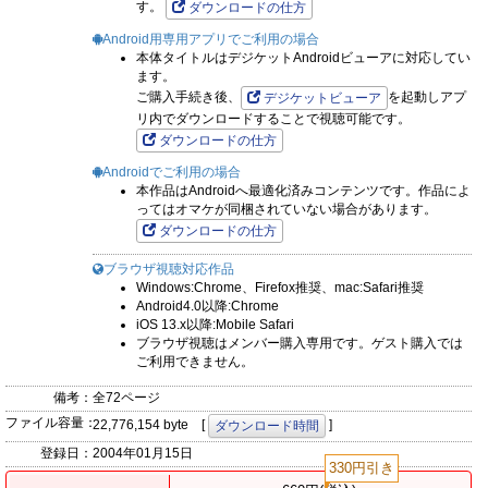
す。
ダウンロードの仕方
Android用専用アプリでご利用の場合
本体タイトルはデジケットAndroidビューアに対応してい
ます。
ご購入手続き後、
を起動しアプ
デジケットビューア
リ内でダウンロードすることで視聴可能です。
ダウンロードの仕方
Androidでご利用の場合
本作品はAndroidへ最適化済みコンテンツです。作品によ
ってはオマケが同梱されていない場合があります。
ダウンロードの仕方
ブラウザ視聴対応作品
Windows:Chrome、Firefox推奨、mac:Safari推奨
Android4.0以降:Chrome
iOS 13.x以降:Mobile Safari
ブラウザ視聴はメンバー購入専用です。ゲスト購入では
ご利用できません。
備考：
全72ページ
ファイル容量：
22,776,154 byte [
]
ダウンロード時間
登録日：
2004年01月15日
330円引き