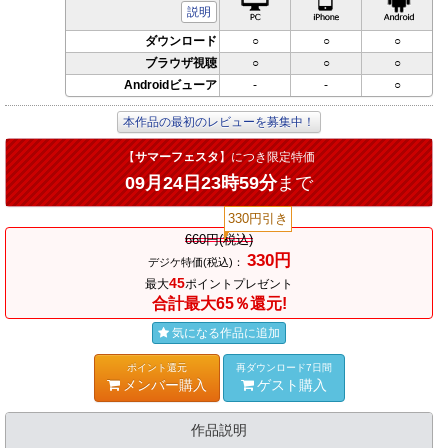
説明
ダウンロード
○
○
○
ブラウザ視聴
○
○
○
Androidビューア
-
-
○
本作品の最初のレビューを募集中！
【
サマーフェスタ
】につき限定特価
09月24日23時59分
まで
330円引き
660円(税込)
330円
デジケ特価(税込)：
45
最大
ポイントプレゼント
合計最大65％還元!
気になる作品に追加
ポイント還元
再ダウンロード7日間
メンバー購入
ゲスト購入
作品説明