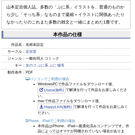
山本定吉個人誌。多数の「ぷに系」イラストを、普通のものか
ら少し「そっち系」なものまで凝縮＋イラストに関係あったり
なかったりのこれまた多数の雑文と一緒にまとめた1冊です。
本作品の仕様
作品名：
名称未設定
サークル：
定吉堂
ジャンル：
一般向同人 コミック
キー：
女のコ
ぷに系
ぷに
猫耳
動作条件：
PDF
パソコンでご利用の場合
WindowsPCで作品ファイルをダウンロード後、
で解凍を行って作品をお楽しみくださ
Lhasa(無料)
い。
macで作品ファイルをダウンロード後、
で解凍を行って作品をお楽しみく
HappyLHA(無料)
ださい。
iPhone、iPadでご利用の場合
本作品はiPhone、iPadへ最適化済みコンテンツです。作
品によってはオマケが同梱されていない場合がありま