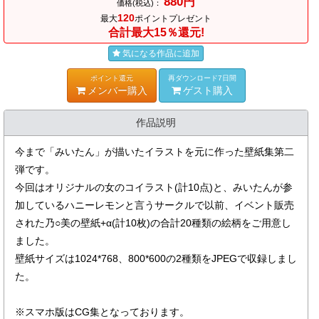
880円
価格(税込)：
120
最大
ポイントプレゼント
合計最大15％還元!
気になる作品に追加
ポイント還元
再ダウンロード7日間
メンバー購入
ゲスト購入
作品説明
今まで「みいたん」が描いたイラストを元に作った壁紙集第二
弾です。
今回はオリジナルの女のコイラスト(計10点)と、みいたんが参
加しているハニーレモンと言うサークルで以前、イベント販売
された乃○美の壁紙+α(計10枚)の合計20種類の絵柄をご用意し
ました。
壁紙サイズは1024*768、800*600の2種類をJPEGで収録しまし
た。
※スマホ版はCG集となっております。