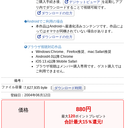
ご購入手続き後、
を起動しアプ
デジケットビューア
リ内でダウンロードすることで視聴可能です。
ダウンロードの仕方
Androidでご利用の場合
本作品はAndroidへ最適化済みコンテンツです。作品によ
ってはオマケが同梱されていない場合があります。
ダウンロードの仕方
ブラウザ視聴対応作品
Windows:Chrome、Firefox推奨、mac:Safari推奨
Android4.0以降:Chrome
iOS 13.x以降:Mobile Safari
ブラウザ視聴はメンバー購入専用です。ゲスト購入では
ご利用できません。
備考：
ファイル容量：
7,627,935 byte [
]
ダウンロード時間
登録日：
2004年06月12日
880円
価格
120
最大
ポイントプレゼント
合計最大15％還元!