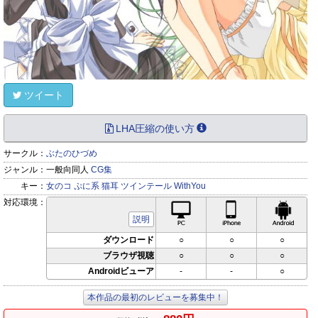
ツイート
LHA圧縮の使い方
サークル：
ぶたのひづめ
ジャンル：
一般向同人
CG集
キー：
女のコ
ぷに系
猫耳
ツインテール
WithYou
対応環境：
PC対応
iPhone対応
Andr
説明
ダウンロード
○
○
○
ブラウザ視聴
○
○
○
Androidビューア
-
-
○
本作品の最初のレビューを募集中！