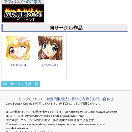
同サークル作品
ぽち袋 vol.3
ぽち袋 vol.1
同一サークル作品一覧
リンクについて
特定商取引法に基づく表示
お問い合わせ
JavaScriptとCookieを使用しています。必ずONにしてご利用ください。
BTCの募金はいつでも受け付けております。Donations by BTC are always welcome.
BTCアドレス:19Ymw4fkvYq1hDLEkpdL4hpmJJWh8u7bjo
主に運営、コンテンツの拡充強化、多言語化に利用させて頂きます。
The main uses are operation, content expansion and enhancement, and
worldwideization.