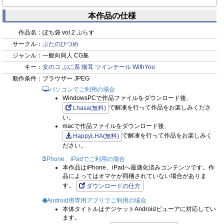
本作品の仕様
作品名：
ぽち袋 vol.2 ぷらす
サークル：
ぶたのひづめ
ジャンル：
一般向同人 CG集
キー：
女のコ
ぷに系
猫耳
ツインテール
WithYou
動作条件：
ブラウザー JPEG
パソコンでご利用の場合
WindowsPCで作品ファイルをダウンロード後、
で解凍を行って作品をお楽しみくださ
Lhasa(無料)
い。
macで作品ファイルをダウンロード後、
で解凍を行って作品をお楽しみく
HappyLHA(無料)
ださい。
iPhone、iPadでご利用の場合
本作品はiPhone、iPadへ最適化済みコンテンツです。作
品によってはオマケが同梱されていない場合がありま
す。
ダウンロードの仕方
Android用専用アプリでご利用の場合
本体タイトルはデジケットAndroidビューアに対応してい
ます。