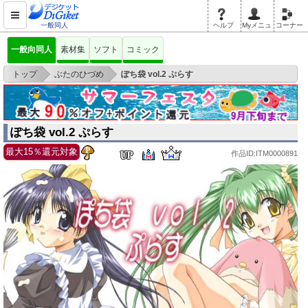
一般同人
ヘルプ
Myメニュ
コーナー
一般向同人
素材集
ソフト
コミック
>
>
トップ
ぶたのひづめ
ぽち袋 vol.2 ぷらす
ぽち袋 vol.2 ぷらす
最大15％還元対象
作品ID:ITM0000891