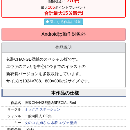
770円
価格(税込)：
105
最大
ポイントプレゼント
合計最大15％還元!
気になる作品に追加
Androidは動作対象外
作品説明
衣装CHANGE壁紙のスペシャル版です。
エヴァのア○カを中心に今までのイラストの
新衣装バージョンを多数収録しています。
サイズは1024×768、800×600の2サイズです。
本作品の仕様
作品名：
衣装CHANGE壁紙SPECIAL Red
サークル：
ミックス ステーション
ジャンル：
一般向同人 CG集
キー：
女のコ
お姉さん
水着
エヴァ
壁紙
動作条件：
JPEG