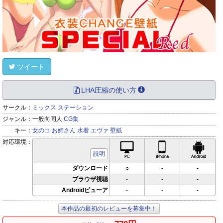
ツイート
LHA圧縮の使い方
サークル：
ミックス ステーション
ジャンル：
一般向同人
CG集
キー：
女のコ
お姉さん
水着
エヴァ
壁紙
対応環境：
PC対応
iPhone対応
Andr
説明
ダウンロード
○
-
-
ブラウザ視聴
-
-
-
Androidビューア
-
-
-
本作品の最初のレビューを募集中！