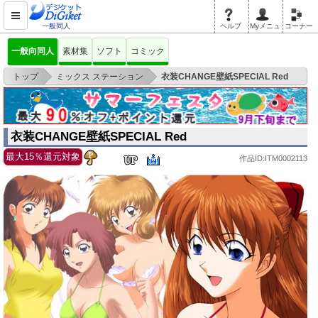
一般同人
ヘルプ
Myメニュ
コーナー
一般向同人
素材集
ソフト
コミック
>
>
トップ
ミックス ステーション
衣装CHANGE壁紙SPECIAL Red
衣装CHANGE壁紙SPECIAL Red
最大15％還元対象
作品ID:ITM0002113