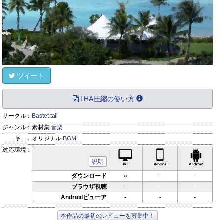
ツイート
LHA圧縮の使い方
サークル：
Bastet tail
ジャンル：
素材集
音楽
キー：
オリジナル
BGM
対応環境：
PC対応
iPhone対応
Andr
説明
ダウンロード
○
-
-
ブラウザ視聴
-
-
-
Androidビューア
-
-
-
本作品の最初のレビューを募集中！