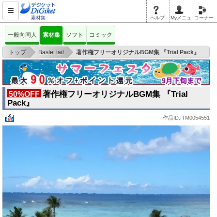
素材集
ヘルプ
Myメニュ
コーナー
一般向同人
素材集
ソフト
コミック
>
>
トップ
Bastet tail
著作権フリーオリジナルBGM集 『Trial Pack』
著作権フリーオリジナルBGM集 『Trial
50%OFF
Pack』
作品ID:ITM0054551