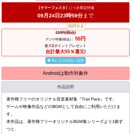
【
サマーフェスタ
】につき限定特価
09月24日23時59分
まで
55円引き
110円(税込)
55円
デジケ特価(税込)：
2
最大
ポイントプレゼント
合計最大55％還元!
気になる作品に追加
Androidは動作対象外
作品説明
著作権フリーのオリジナル音楽素材集『Trial Pack』です。
ゲームや映像作品などのBGMとして自由にご利用いただけま
す。
本作品は、著作権フリーオリジナルBGM集シリーズより1曲ず
つと、