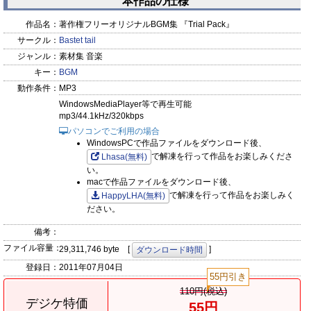
本作品の仕様
作品名：
著作権フリーオリジナルBGM集 『Trial Pack』
サークル：
Bastet tail
ジャンル：
素材集 音楽
キー：
BGM
動作条件：
MP3
WindowsMediaPlayer等で再生可能
mp3/44.1kHz/320kbps
パソコンでご利用の場合
WindowsPCで作品ファイルをダウンロード後、
で解凍を行って作品をお楽しみくださ
Lhasa(無料)
い。
macで作品ファイルをダウンロード後、
で解凍を行って作品をお楽しみく
HappyLHA(無料)
ださい。
備考：
ファイル容量：
29,311,746 byte [
]
ダウンロード時間
登録日：
2011年07月04日
55円引き
110円(税込)
デジケ特価
55円