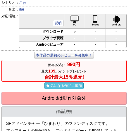
シナリオ：
ごぉ
音楽：
dai
対応環境：
PC対応
iPhone対応
Andr
説明
ダウンロード
○
-
-
ブラウザ視聴
-
-
-
Androidビューア
-
-
-
本作品の最初のレビューを募集中！
990円
価格(税込)：
135
最大
ポイントプレゼント
合計最大15％還元!
気になる作品に追加
Androidは動作対象外
作品説明
SFアドベンチャー「ひまわり」のファンディスクです。
アクアルートの後日談と、二つのミニゲームを収録していま