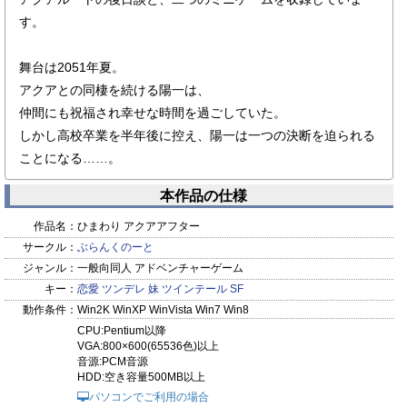
す。
舞台は2051年夏。
アクアとの同棲を続ける陽一は、
仲間にも祝福され幸せな時間を過ごしていた。
しかし高校卒業を半年後に控え、陽一は一つの決断を迫られる
ことになる……。
本作品の仕様
作品名：
ひまわり アクアアフター
サークル：
ぶらんくのーと
ジャンル：
一般向同人 アドベンチャーゲーム
キー：
恋愛
ツンデレ
妹
ツインテール
SF
動作条件：
Win2K WinXP WinVista Win7 Win8
CPU:Pentium以降
VGA:800×600(65536色)以上
音源:PCM音源
HDD:空き容量500MB以上
パソコンでご利用の場合