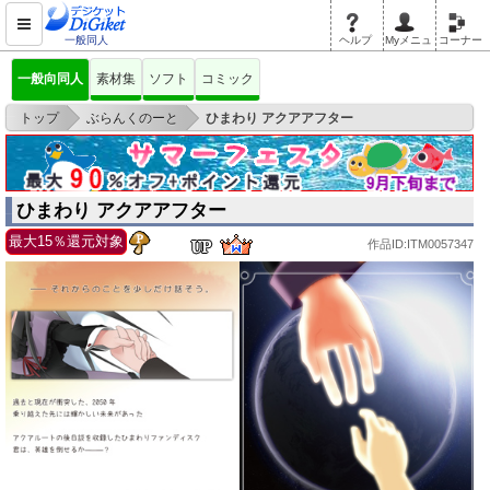
一般同人
ヘルプ
Myメニュ
コーナー
一般向同人
素材集
ソフト
コミック
>
>
トップ
ぶらんくのーと
ひまわり アクアアフター
ひまわり アクアアフター
最大15％還元対象
作品ID:ITM0057347