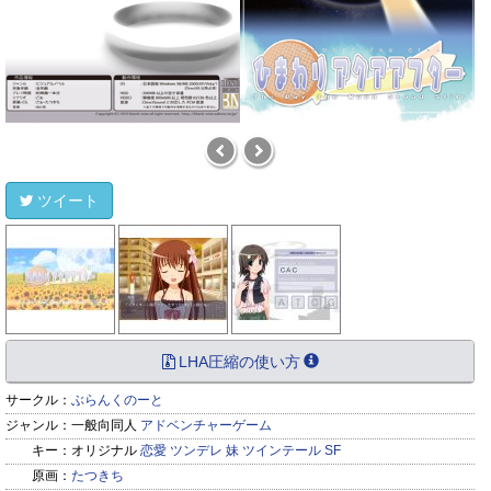
ツイート
LHA圧縮の使い方
サークル：
ぶらんくのーと
ジャンル：
一般向同人
アドベンチャーゲーム
キー：
オリジナル
恋愛
ツンデレ
妹
ツインテール
SF
原画：
たつきち