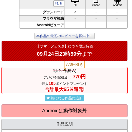
説明
ダウンロード
○
-
-
ブラウザ視聴
-
-
-
Androidビューア
-
-
-
本作品の最初のレビューを募集中！
【
サマーフェスタ
】につき限定特価
09月24日23時59分
まで
770円引き
1,540円(税込)
770円
デジケ特価(税込)：
105
最大
ポイントプレゼント
合計最大65％還元!
気になる作品に追加
Androidは動作対象外
作品説明