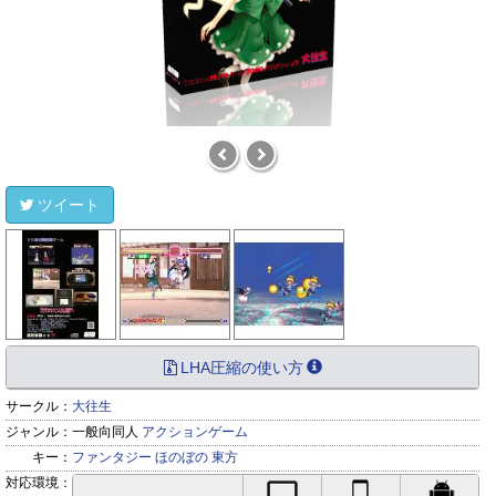
ツイート
LHA圧縮の使い方
サークル：
大往生
ジャンル：
一般向同人
アクションゲーム
キー：
ファンタジー
ほのぼの
東方
対応環境：
PC対応
iPhone対応
Andr