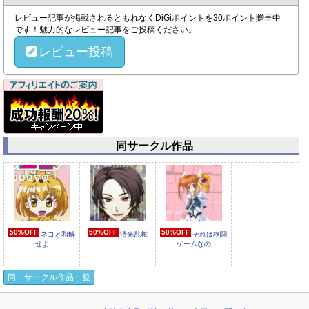
レビュー記事が掲載されるともれなくDiGiポイントを30ポイント贈呈中
です！魅力的なレビュー記事をご投稿ください。
レビュー投稿
同サークル作品
50%OFF
50%OFF
50%OFF
ネコと和解
清光乱舞
それは格闘
せよ
ゲームなの
同一サークル作品一覧