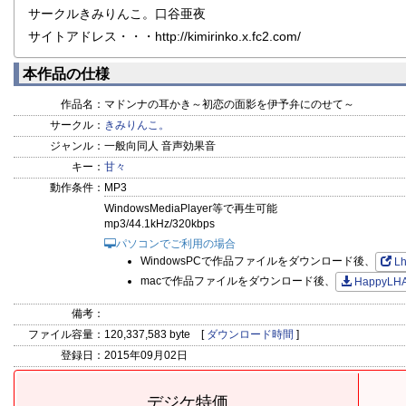
サークルきみりんこ。口谷亜夜
サイトアドレス・・・http://kimirinko.x.fc2.com/
本作品の仕様
作品名：
マドンナの耳かき～初恋の面影を伊予弁にのせて～
サークル：
きみりんこ。
ジャンル：
一般向同人 音声効果音
キー：
甘々
動作条件：
MP3
WindowsMediaPlayer等で再生可能
mp3/44.1kHz/320kbps
パソコンでご利用の場合
WindowsPCで作品ファイルをダウンロード後、
L
macで作品ファイルをダウンロード後、
HappyLH
備考：
ファイル容量：
120,337,583 byte [
ダウンロード時間
]
登録日：
2015年09月02日
デジケ特価