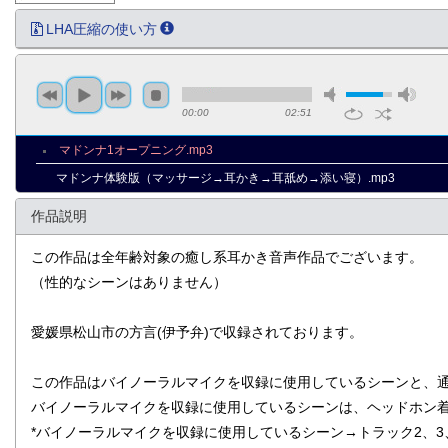
LHA圧縮の使い方
00:00
02:51
マドンナ1オープニング.mp3
マドンナ体験版（マッサージ→耳かき→耳舐め→添い寝）.mp3
作品説明
この作品は全年齢対象の癒し系耳かき音声作品でございます。
（性的なシーンはありません）
愛媛県松山市の方言(伊予弁)で収録されております。
この作品はバイノーラルマイクを収録に使用しているシーンと、
バイノーラルマイクを収録に使用しているシーンは、ヘッドホン
*バイノーラルマイクを収録に使用しているシーン→トラック2、3、