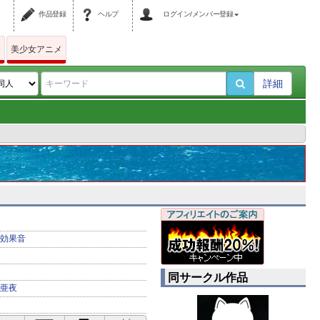
作品登録
ヘルプ
ログイン/メンバー登録
ム
美少女アニメ
詳細
効果音
同サークル作品
亜夜