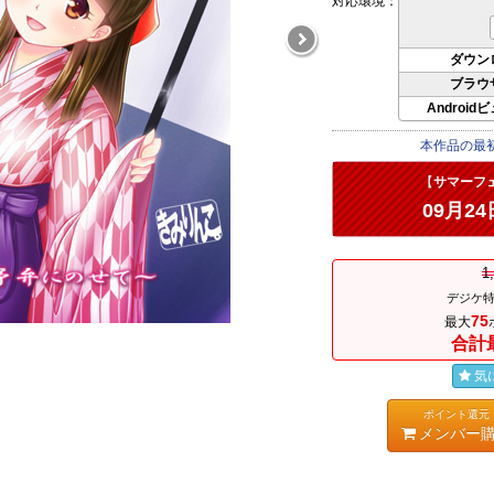
対応環境：
ダウン
ブラウ
Android
本作品の最
【
サマーフ
09月24
1
デジケ特
75
最大
合計
気
ポイント還元
メンバー