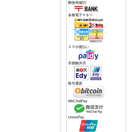
郵便局/銀行
各種電子マネー
スマホ後払い
非接触決済
暗号通貨
WeChatPay
UnionPay