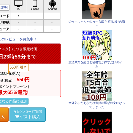
PC対応
iPhone対応
Android対応
説明
ロード
○
-
-
のっぺにゃん～のっぺらぼうで首だけの猫
ザ視聴
-
-
-
～
ビューア
-
-
-
初のレビューを募集中！
ェスタ
】につき限定特価
日23時59分
まで
憲法草案を総理と秘書官が探すだけのゲー
ム
550円引き
,100円(税込)
550円
価(税込)：
ポイントプレゼント
最大65％還元!
になる作品に追加
女体化したあなたは義姉の理想の女になっ
てしまった
再ダウンロード7日間
購入
ゲスト購入