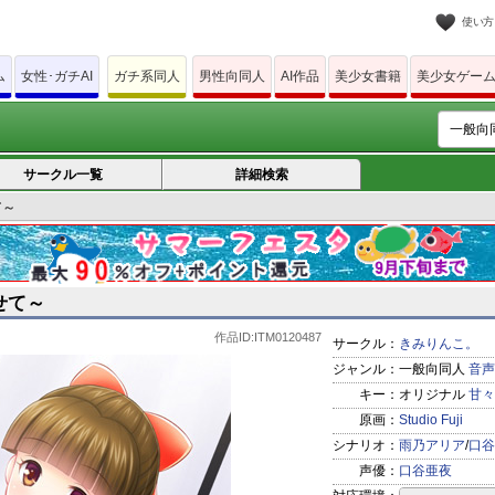
使い方
ム
女性･ガチAI
ガチ系同人
男性向同人
AI作品
美少女書籍
美少女ゲー
サークル一覧
詳細検索
て～
せて～
作品ID:ITM0120487
サークル：
きみりんこ。
ジャンル：
一般向同人
音声
キー：
オリジナル
甘々
原画：
Studio Fuji
シナリオ：
雨乃アリア
/
口谷
声優：
口谷亜夜