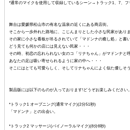
*通常のマイクを使用して収録しているシーン→トラック1、7、フ
舞台は愛媛県松山市の有名な温泉の近くにある商店街。
そこから一歩外れた路地に、こじんまりとした小さな民家があり
その家に小さな看板が吊るされていて「マドンナの癒し処」と書
どう見ても何かの店には見えない民家・・・
その時、初恋の忘れられない女のコ「リナちゃん」がマドンナと
あなたの足は吸い寄せられるように家の中へ・・・
そこにはとても可愛らしく、そしてリナちゃんによく似た優しそ
製品版には以下のものが入っております!どうぞお楽しみください
*トラック1 オープニング(通常マイク)(2分51秒)
「マドンナ」との出会い。
*トラック2 マッサージ(バイノーラルマイク)(8分8秒)