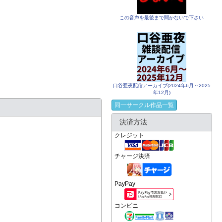
この音声を最後まで聞かないで下さい
口谷亜夜配信アーカイブ(2024年6月～2025
年12月)
同一サークル作品一覧
決済方法
クレジット
チャージ決済
PayPay
コンビニ