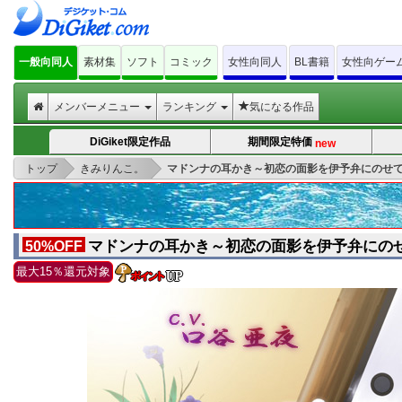
一般向同人
素材集
ソフト
コミック
女性向同人
BL書籍
女性向ゲー
メンバーメニュー
ランキング
気になる作品
DiGiket限定作品
期間限定特価
new
>
>
トップ
きみりんこ。
マドンナの耳かき～初恋の面影を伊予弁にのせ
マドンナの耳かき～初恋の面影を伊予弁にの
50%OFF
最大15％還元対象