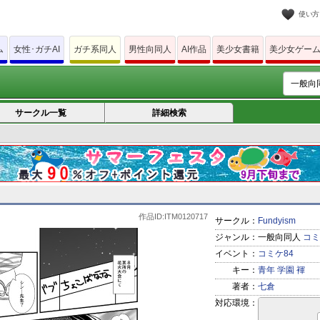
使い方
ム
女性･ガチAI
ガチ系同人
男性向同人
AI作品
美少女書籍
美少女ゲー
サークル一覧
詳細検索
作品ID:ITM0120717
サークル：
Fundyism
ジャンル：
一般向同人
コミ
イベント：
コミケ84
キー：
青年
学園
褌
著者：
七倉
対応環境：