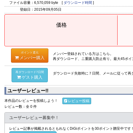
ファイル容量：
6,570,059 byte [
ダウンロード時間
]
登録日：
2015年09月05日
価格
ポイント還元
メンバー登録されている方はこちら。
メンバー購入
再ダウンロード、ニ重購入防止有り。最大45ポイ
再ダウンロード7日間
ダウンロード失敗時に７日間、メールに従って再
ゲスト購入
ユーザーレビュー!!
本作品のレビューを投稿しよう！
レビュー投稿
レビュー数：全 0 件
ユーザーレビュー募集中！
レビュー記事が掲載されるともれなくDiGiポイントを30ポイント贈呈中で