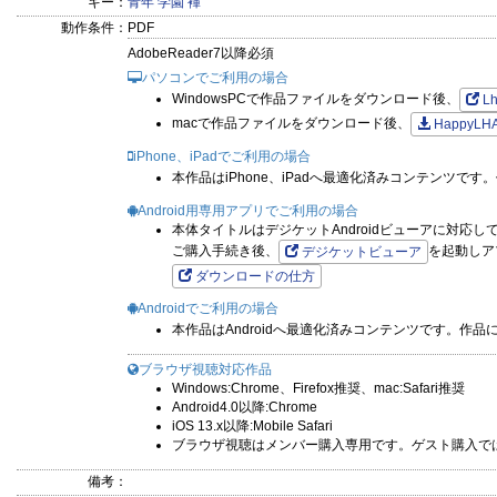
キー：
青年
学園
褌
動作条件：
PDF
AdobeReader7以降必須
パソコンでご利用の場合
WindowsPCで作品ファイルをダウンロード後、
L
macで作品ファイルをダウンロード後、
HappyLH
iPhone、iPadでご利用の場合
本作品はiPhone、iPadへ最適化済みコンテンツ
Android用専用アプリでご利用の場合
本体タイトルはデジケットAndroidビューアに対応し
ご購入手続き後、
を起動しア
デジケットビューア
ダウンロードの仕方
Androidでご利用の場合
本作品はAndroidへ最適化済みコンテンツです。作
ブラウザ視聴対応作品
Windows:Chrome、Firefox推奨、mac:Safari推奨
Android4.0以降:Chrome
iOS 13.x以降:Mobile Safari
ブラウザ視聴はメンバー購入専用です。ゲスト購入で
備考：