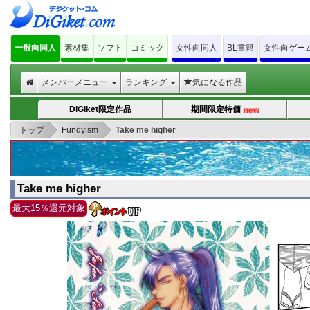
一般向同人
素材集
ソフト
コミック
女性向同人
BL書籍
女性向ゲー
メンバーメニュー
ランキング
気になる作品
DiGiket限定作品
期間限定特価
new
>
>
トップ
Fundyism
Take me higher
Take me higher
最大15％還元対象