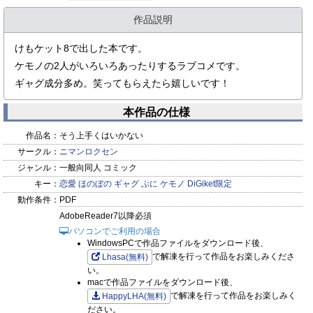
作品説明
けもケット8で出した本です。
ケモノの2人がいろいろあったりするラブコメです。
ギャグ成分多め。笑ってもらえたら嬉しいです！
本作品の仕様
作品名：
そう上手くはいかない
サークル：
ニマンロクセン
ジャンル：
一般向同人 コミック
キー：
恋愛
ほのぼの
ギャグ
ぷに
ケモノ
DiGiket限定
動作条件：
PDF
AdobeReader7以降必須
パソコンでご利用の場合
WindowsPCで作品ファイルをダウンロード後、
で解凍を行って作品をお楽しみくださ
Lhasa(無料)
い。
macで作品ファイルをダウンロード後、
で解凍を行って作品をお楽しみく
HappyLHA(無料)
ださい。