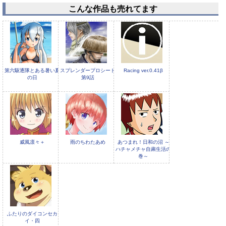
こんな作品も売れてます
50%OFF
50%OFF
ひまわり3
恋人ごっこ
第六駆逐隊とある暑い夏
スプレンダープロシード
Racing ver.0.41β
の日
第9話
威風凛々＋
雨のちわたあめ
あつまれ！日和の沼 ～
ハチャメチャ自粛生活の
巻～
ふたりのダイコンセカ
イ・四