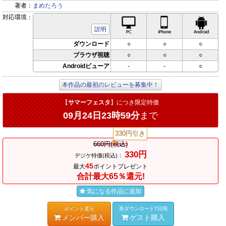
著者：
まめたろう
対応環境：
PC対応
iPhone対応
Andr
説明
ダウンロード
○
○
○
ブラウザ視聴
○
○
○
Androidビューア
-
-
○
本作品の最初のレビューを募集中！
【
サマーフェスタ
】につき限定特価
09月24日23時59分
まで
330円引き
660円(税込)
330円
デジケ特価(税込)：
45
最大
ポイントプレゼント
合計最大65％還元!
気になる作品に追加
ポイント還元
再ダウンロード7日間
メンバー購入
ゲスト購入