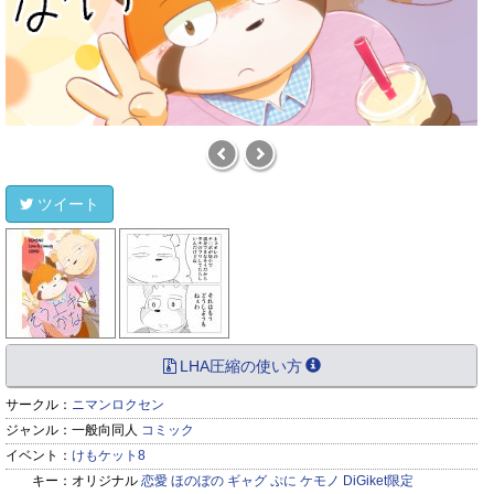
ツイート
LHA圧縮の使い方
サークル：
ニマンロクセン
ジャンル：
一般向同人
コミック
イベント：
けもケット8
キー：
オリジナル
恋愛
ほのぼの
ギャグ
ぷに
ケモノ
DiGiket限定