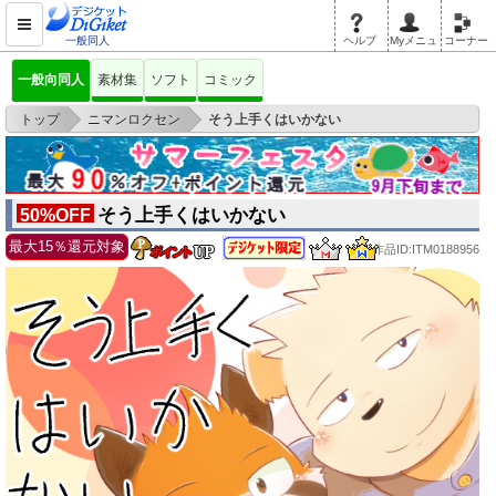
一般同人
ヘルプ
Myメニュ
コーナー
一般向同人
素材集
ソフト
コミック
>
>
トップ
ニマンロクセン
そう上手くはいかない
そう上手くはいかない
50%OFF
最大15％還元対象
作品ID:ITM0188956