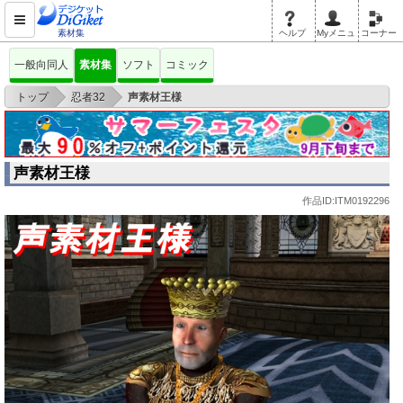
素材集
ヘルプ
Myメニュ
コーナー
一般向同人
素材集
ソフト
コミック
>
>
トップ
忍者32
声素材王様
声素材王様
作品ID:ITM0192296