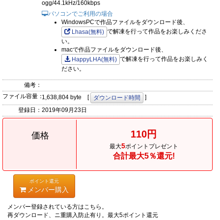
ogg/44.1kHz/160kbps
パソコンでご利用の場合
WindowsPCで作品ファイルをダウンロード後、
で解凍を行って作品をお楽しみくださ
Lhasa(無料)
い。
macで作品ファイルをダウンロード後、
で解凍を行って作品をお楽しみく
HappyLHA(無料)
ださい。
備考：
ファイル容量：
1,638,804 byte [
]
ダウンロード時間
登録日：
2019年09月23日
110円
価格
5
最大
ポイントプレゼント
合計最大5％還元!
ポイント還元
メンバー購入
メンバー登録されている方はこちら。
再ダウンロード、ニ重購入防止有り。最大5ポイント還元