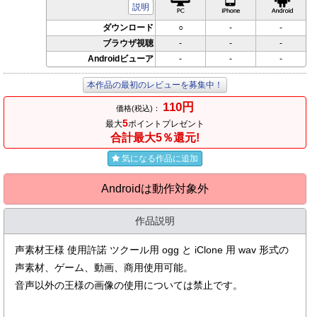
説明
ダウンロード
○
-
-
ブラウザ視聴
-
-
-
Androidビューア
-
-
-
本作品の最初のレビューを募集中！
110円
価格(税込)：
5
最大
ポイントプレゼント
合計最大5％還元!
気になる作品に追加
Androidは動作対象外
作品説明
声素材王様 使用許諾 ツクール用 ogg と iClone 用 wav 形式の
声素材、ゲーム、動画、商用使用可能。
音声以外の王様の画像の使用については禁止です。