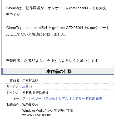
iClone3は、動作環境が、オンボードのintel corei3～でも大丈
夫ですが、
iClone7は、intel corei5以上 geforce GTX960以上のpcやノート
pc以上でないと快適に起動しません。
声管理者、忍者32より。今後ともよろしくお願いします。
本作品の仕様
作品名：
声素材王様
サークル：
忍者32
ジャンル：
素材集 音声効果音
キー：
ファンタジー
リアル系
シリアス
ミステリー
時代劇
伝奇
動作条件：
WAVE Ogg
WindowsMediaPlayer等で再生可能
wave/22.05kHz/8bit