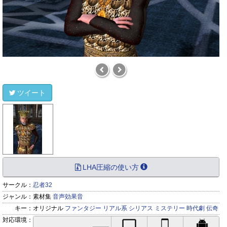
ツイート
LHA圧縮の使い方
サークル：
忍者32
ジャンル：
素材集
音声効果音
キー：
オリジナル
ファンタジー
リアル系
シリアス
ミステリー
時代劇
伝奇
対応環境：
PC対応
iPhone対応
Andr