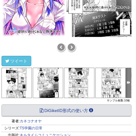
ツイート
サンプル枚数:10枚
DiGiketID形式の使い方
著者:
カネコナオヤ
シリーズ:
TS学園の日常
出版社:
キルタイムコミュニケーション