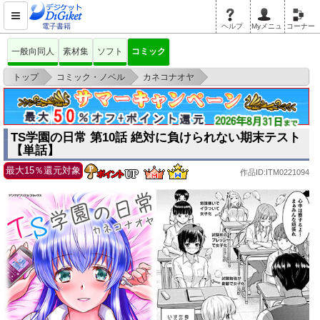
電子書籍
ヘルプ
Myメニュ
コーナー
一般向同人
素材集
ソフト
コミック
>
>
>
トップ
コミック・ノベル
カネコナオヤ
TS学園の日常 第10話 絶対に負けられない期末テスト【単話】
TS学園の日常 第10話 絶対に負けられない期末テスト
【単話】
最大15％還元対象
作品ID:ITM0221094