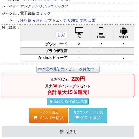
レーベル：
ヤングアンリアルコミックス
ジャンル：
電子書籍
コミック
キー：
性転換
女体化
ソフトエッチ
幼馴染
学園
日常
対応環境：
PC対応
iPhone対応
Andr
説明
ダウンロード
○
○
○
ブラウザ視聴
-
-
-
Androidビューア
-
-
○
本作品の最初のレビューを募集中！
220円
価格(税込)：
30
最大
ポイントプレゼント
合計最大15％還元!
気になる作品に追加
ポイント還元
再ダウンロード7日間
メンバー購入
ゲスト購入
作品説明