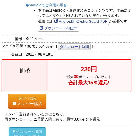
Androidでご利用の場合
本作品はAndroidへ最適化済みコンテンツです。作品によ
ってはオマケが同梱されていない場合があります。
視聴には
が必要です。
Android用 CypherGuard PDF
ダウンロードの仕方
備考：
全48ページ
ファイル容量：
40,701,504 byte [
]
ダウンロード時間
登録日：
2021年08月18日
220円
価格
30
最大
ポイントプレゼント
合計最大15％還元!
ポイント還元
メンバー購入
メンバー登録されている方はこちら。
再ダウンロード、ニ重購入防止有り。最大30ポイント還元
再ダウンロード7日間