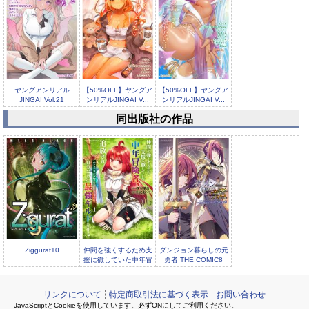
ヤングアンリアル
【50%OFF】ヤングア
【50%OFF】ヤングア
JINGAI Vol.21
ンリアルJINGAI V...
ンリアルJINGAI V...
同出版社の作品
【50%OFF】TS学園
の日常5【2026サマ
ー...
Ziggurat10
仲間を強くするため支
ダンジョン暮らしの元
援に徹していた中年冒
勇者 THE COMIC8
険者、追放され自分だ
リンクについて
特定商取引法に基づく表示
お問い合わせ
JavaScriptとCookieを使用しています。必ずONにしてご利用ください。