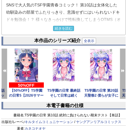
SNSで大人気のTSF学園青春コミック！ 第10話は女体化した
幼馴染みの部屋でふたりっきり、意識せずにはいられないドキ
ドキ勉強会！？ 様々なきっかけで性転換してしまうOTMS（オ
トメス）体質の生徒が多数在籍している男子中学校、通称TS学
続きを読む
園では1学期の期末テストが近づき、勉強が得意ではないコー
本作品のシリーズ紹介
タは浮足立っていた。見かねた幼馴染みの少年ナギサは勉強会
全表示
を提案、親友が女体化体質になってからは初めての泊りとなる
コータは気にしつつも勉強に打ち込もうとするが、ふとしたき
っかけでふたりっきりの部屋で女体化した幼馴染みの以前にも
増して艶っぽい肉体や仕草を前に動揺してしまい……。
50%OFF
1話
【50%OFF】TS学園
TS学園の日常 最終話
TS学園の日常 第20話
TS
リッ
の日常5【2026サマー
そして日常は続く
天聖祭2 僕らが女子に
天聖
CP 8/3
【単話】
なる理由【単
本電子書籍の仕様
prev
next
書籍名:
TS学園の日常 第10話 絶対に負けられない期末テスト【単話】
出版社/レーベル:
キルタイムコミュニケーション
/
ヤングアンリアルコミックス
著者:
カネコナオヤ