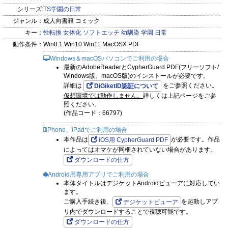
シリーズ:
TS学園の日常
ジャンル：
成人向書籍 コミック
キー：
性転換
女体化
ソフトエッチ
幼馴染
学園
日常
動作条件：
Win8.1 Win10 Win11 MacOSX PDF
Windows＆macOSパソコンでご利用の場合
最新のAdobeReaderとCypherGuard PDF(フリーソフト/
Windows版、macOS版)のインストールが必要です。
詳細は
をご参照ください。
DiGiketID認証について
仮想環境では動作しません。
詳しくは上記ページをご参
照ください。
(作品コード：66797)
iPhone、iPadでご利用の場合
本作品は
が必要です。作品
iOS用 CypherGuard PDF
によってはオマケが同梱されていない場合があります。
ダウンロードの仕方
Android用専用アプリでご利用の場合
本体タイトルはデジケットAndroidビューアに対応してい
ます。
ご購入手続き後、
を起動しアプ
デジケットビューア
リ内でダウンロードすることで視聴可能です。
ダウンロードの仕方