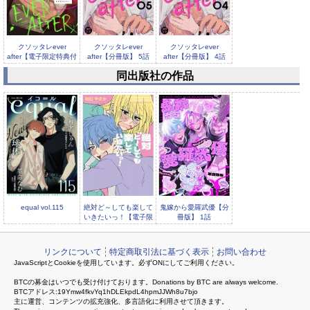
クソッタレever
クソッタレever
クソッタレever
after【電子限定特典付
after【分冊版】 5話
after【分冊版】 4話
き...
同出版社の作品
クソッタレever
after【分冊版】 2話
equal vol.115
絶対ど～しても楽して
鬼嫁から愛羅武優【分
いきたいっ！【電子限
冊版】 1話
定描き下ろし漫画付き
リンクについて
特定商取引法に基づく表示
お問い合わせ
JavaScriptとCookieを使用しています。必ずONにしてご利用ください。
BTCの募金はいつでも受け付けております。Donations by BTC are always welcome.
BTCアドレス:19Ymw4fkvYq1hDLEkpdL4hpmJJWh8u7bjo
主に運営、コンテンツの拡充強化、多言語化に利用させて頂きます。