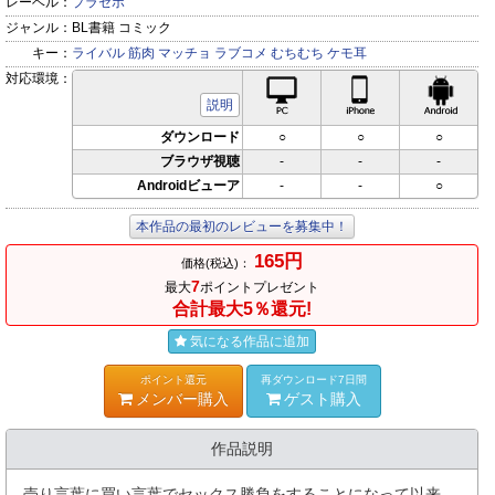
レーベル：
プラセボ
ジャンル：
BL書籍 コミック
キー：
ライバル
筋肉
マッチョ
ラブコメ
むちむち
ケモ耳
対応環境：
PC対応
iPhone対応
Andr
説明
ダウンロード
○
○
○
ブラウザ視聴
-
-
-
Androidビューア
-
-
○
本作品の最初のレビューを募集中！
165円
価格(税込)：
7
最大
ポイントプレゼント
合計最大5％還元!
気になる作品に追加
ポイント還元
再ダウンロード7日間
メンバー購入
ゲスト購入
作品説明
売り言葉に買い言葉でセックス勝負をすることになって以来、