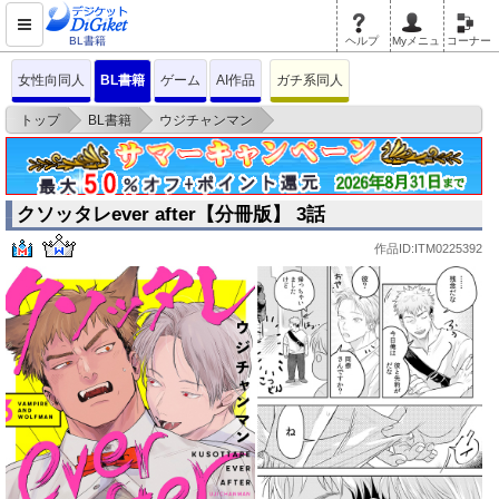
BL書籍
ヘルプ
Myメニュ
コーナー
女性向同人
BL書籍
ゲーム
AI作品
ガチ系同人
>
>
>
トップ
BL書籍
ウジチャンマン
クソッタレever after【分冊版】 3話
クソッタレever after【分冊版】 3話
作品ID:ITM0225392