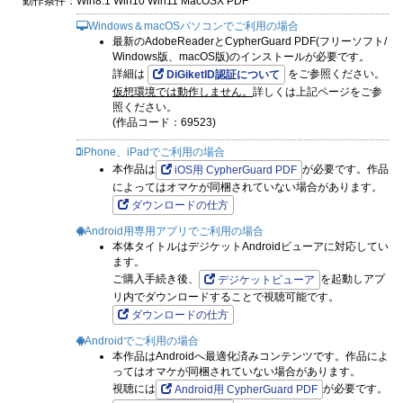
動作条件：
Win8.1 Win10 Win11 MacOSX PDF
Windows＆macOSパソコンでご利用の場合
最新のAdobeReaderとCypherGuard PDF(フリーソフト/
Windows版、macOS版)のインストールが必要です。
詳細は
をご参照ください。
DiGiketID認証について
仮想環境では動作しません。
詳しくは上記ページをご参
照ください。
(作品コード：69523)
iPhone、iPadでご利用の場合
本作品は
が必要です。作品
iOS用 CypherGuard PDF
によってはオマケが同梱されていない場合があります。
ダウンロードの仕方
Android用専用アプリでご利用の場合
本体タイトルはデジケットAndroidビューアに対応してい
ます。
ご購入手続き後、
を起動しアプ
デジケットビューア
リ内でダウンロードすることで視聴可能です。
ダウンロードの仕方
Androidでご利用の場合
本作品はAndroidへ最適化済みコンテンツです。作品によ
ってはオマケが同梱されていない場合があります。
視聴には
が必要です。
Android用 CypherGuard PDF