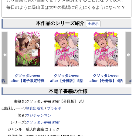
毎日のように吸山田は大神の職場に迎えにくるようになって？
本作品のシリーズ紹介
全表示
r
クソッタレever
クソッタレever
クソッタレever
ク
1話
after【電子限定特典
after【分冊版】 5話
after【分冊版】 4話
af
付き】【コミック
本電子書籍の仕様
prev
next
書籍名:
クソッタレever after【分冊版】 3話
出版社/レーベル:
笠倉出版社
/
プラセボ
著者:
ウジチャンマン
シリーズ:
クソッタレever after
ジャンル：
成人向書籍 コミック