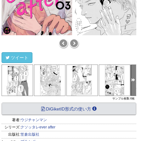
ツイート
サンプル枚数:6枚
DiGiketID形式の使い方
著者:
ウジチャンマン
シリーズ:
クソッタレever after
出版社:
笠倉出版社