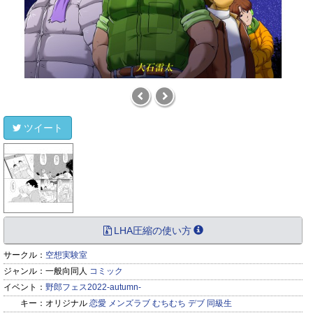
ツイート
LHA圧縮の使い方
サークル：
空想実験室
ジャンル：
一般向同人
コミック
イベント：
野郎フェス2022-autumn-
キー：
オリジナル
恋愛
メンズラブ
むちむち
デブ
同級生