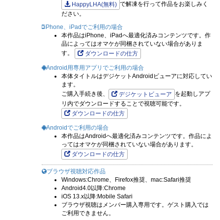
で解凍を行って作品をお楽しみく
HappyLHA(無料)
ださい。
iPhone、iPadでご利用の場合
本作品はiPhone、iPadへ最適化済みコンテンツです。作
品によってはオマケが同梱されていない場合がありま
す。
ダウンロードの仕方
Android用専用アプリでご利用の場合
本体タイトルはデジケットAndroidビューアに対応してい
ます。
ご購入手続き後、
を起動しアプ
デジケットビューア
リ内でダウンロードすることで視聴可能です。
ダウンロードの仕方
Androidでご利用の場合
本作品はAndroidへ最適化済みコンテンツです。作品によ
ってはオマケが同梱されていない場合があります。
ダウンロードの仕方
ブラウザ視聴対応作品
Windows:Chrome、Firefox推奨、mac:Safari推奨
Android4.0以降:Chrome
iOS 13.x以降:Mobile Safari
ブラウザ視聴はメンバー購入専用です。ゲスト購入では
ご利用できません。