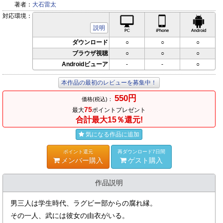
著者：
大石雷太
対応環境：
PC対応
iPhone対応
Andr
説明
ダウンロード
○
○
○
ブラウザ視聴
○
○
○
Androidビューア
-
-
○
本作品の最初のレビューを募集中！
550円
価格(税込)：
75
最大
ポイントプレゼント
合計最大15％還元!
気になる作品に追加
ポイント還元
再ダウンロード7日間
メンバー購入
ゲスト購入
作品説明
男三人は学生時代、ラグビー部からの腐れ縁。
その一人、武には彼女の由衣がいる。