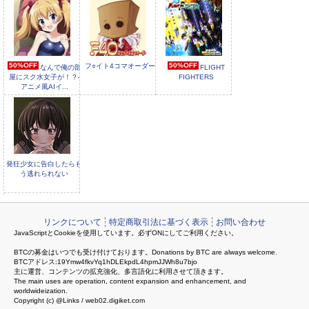
50%OFF
50%OFF
フ○イト4コマオーダー
なんで俺の部
FLIGHT
屋にスク水女子が！？-
FIGHTERS
アニメ風AIイ...
発狂少女に告白したらも
う逃れられない
リンクについて
特定商取引法に基づく表示
お問い合わせ
JavaScriptとCookieを使用しています。必ずONにしてご利用ください。
BTCの募金はいつでも受け付けております。Donations by BTC are always welcome.
BTCアドレス:19Ymw4fkvYq1hDLEkpdL4hpmJJWh8u7bjo
主に運営、コンテンツの拡充強化、多言語化に利用させて頂きます。
The main uses are operation, content expansion and enhancement, and
worldwideization.
Copyright (c) @Links / web02.digiket.com