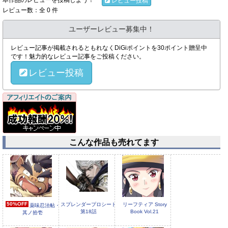
本作品のレビューを投稿しよう！
レビュー投稿
レビュー数：全 0 件
ユーザーレビュー募集中！
レビュー記事が掲載されるともれなくDiGiポイントを30ポイント贈呈中
です！魅力的なレビュー記事をご投稿ください。
レビュー投稿
こんな作品も売れてます
50%OFF
スプレンダープロシード
リーフティア Story
薬味忍法帖・
第18話
Book Vol.21
其ノ拾壱