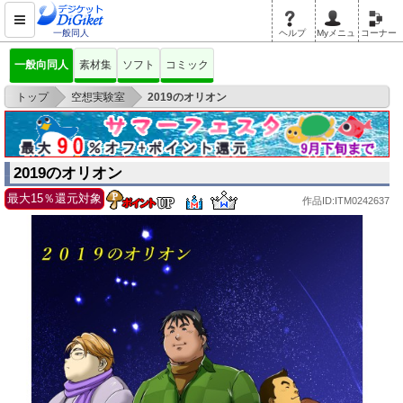
一般同人
ヘルプ
Myメニュ
コーナー
一般向同人
素材集
ソフト
コミック
>
>
トップ
空想実験室
2019のオリオン
2019のオリオン
最大15％還元対象
作品ID:ITM0242637