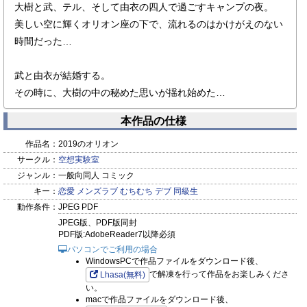
大樹と武、テル、そして由衣の四人で過ごすキャンプの夜。
美しい空に輝くオリオン座の下で、流れるのはかけがえのない
時間だった…
武と由衣が結婚する。
その時に、大樹の中の秘めた思いが揺れ始めた…
本作品の仕様
作品名：
2019のオリオン
サークル：
空想実験室
ジャンル：
一般向同人 コミック
キー：
恋愛
メンズラブ
むちむち
デブ
同級生
動作条件：
JPEG PDF
JPEG版、PDF版同封
PDF版:AdobeReader7以降必須
パソコンでご利用の場合
WindowsPCで作品ファイルをダウンロード後、
で解凍を行って作品をお楽しみくださ
Lhasa(無料)
い。
macで作品ファイルをダウンロード後、