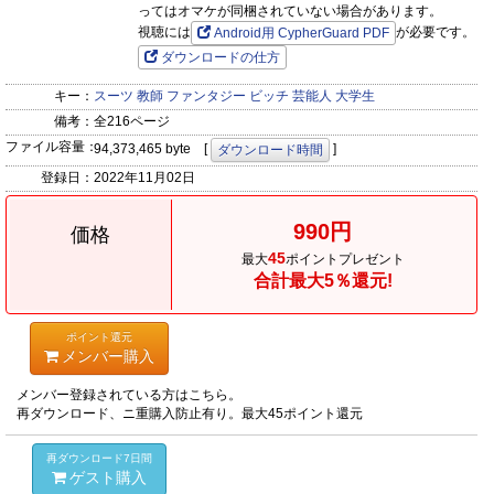
ってはオマケが同梱されていない場合があります。
視聴には
が必要です。
Android用 CypherGuard PDF
ダウンロードの仕方
キー：
スーツ
教師
ファンタジー
ビッチ
芸能人
大学生
備考：
全216ページ
ファイル容量：
94,373,465 byte [
]
ダウンロード時間
登録日：
2022年11月02日
990円
価格
45
最大
ポイントプレゼント
合計最大5％還元!
ポイント還元
メンバー購入
メンバー登録されている方はこちら。
再ダウンロード、ニ重購入防止有り。最大45ポイント還元
再ダウンロード7日間
ゲスト購入