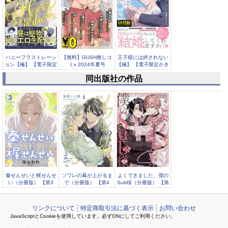
ハニーフラストレーシ
【無料】GUSH推しコ
王子様には絆されない
ョン【極】 【電子限定
ミv 2024年夏号
【極】 【電子限定かき
かきお...
おろし...
同出版社の作品
【無料】GUSH推しコ
ミv 2023年冬号
秦せんせいと梶せんせ
ソワレの幕が上がるま
よくできました、僕の
い（分冊版） 【第3
で（分冊版） 【第4
Sub様（分冊版） 【第
話】
話】
5話】
リンクについて
特定商取引法に基づく表示
お問い合わせ
JavaScriptとCookieを使用しています。必ずONにしてご利用ください。