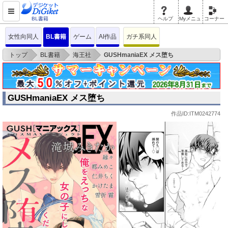
BL書籍
ヘルプ
Myメニュ
コーナー
女性向同人
BL書籍
ゲーム
AI作品
ガチ系同人
>
>
>
トップ
BL書籍
海王社
GUSHmaniaEX メス堕ち
GUSHmaniaEX メス堕ち
作品ID:ITM0242774