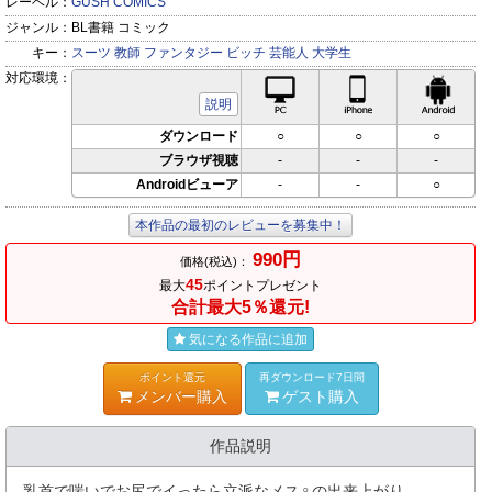
レーベル：
GUSH COMICS
ジャンル：
BL書籍 コミック
キー：
スーツ
教師
ファンタジー
ビッチ
芸能人
大学生
対応環境：
PC対応
iPhone対応
Andr
説明
ダウンロード
○
○
○
ブラウザ視聴
-
-
-
Androidビューア
-
-
○
本作品の最初のレビューを募集中！
990円
価格(税込)：
45
最大
ポイントプレゼント
合計最大5％還元!
気になる作品に追加
ポイント還元
再ダウンロード7日間
メンバー購入
ゲスト購入
作品説明
乳首で喘いでお尻でイったら立派なメス♀の出来上がり