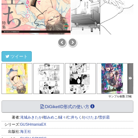
ツイート
サンプル枚数:15枚
DiGiketID形式の使い方
著者:
滝城みきたか
/
都みめこ
/
縁々
/
仁井ちく
/
かけたま
/
雪折霜
シリーズ:
GUSHmaniaEX
出版社:
海王社