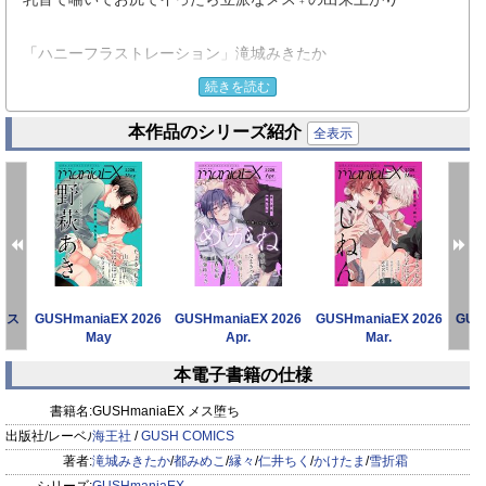
「ハニーフラストレーション」滝城みきたか
手のかかるワンコ系後輩×昼は堅物・夜はエロ生配信主の二面
続きを読む
性リーマンのシークレットオフィスラブ！
本作品のシリーズ紹介
全表示
「魔王の貞操、危機一髪★ ～1,000年の眠りから覚めたら、世
界がエロコンテンツ化してました！～」都みめこ
「魔王のわしにこんなことして、ただで済むと思うなよぉぉ
v」腹黒勇者×弱体化魔王のメス堕ちから始まるビジネスえっち
ラブ
 メス
GUSHmaniaEX 2026
GUSHmaniaEX 2026
GUSHmaniaEX 2026
GUS
「一ノ瀬先生はシたことがない」縁々
May
Apr.
Mar.
面倒見がいい陽キャ×潔癖症の陰キャ、高校教師の秘密の恋。
本電子書籍の仕様
prev
next
「ワケありスーパーダーリン」仁井ちく
書籍名:
GUSHmaniaEX メス堕ち
スパダリ若手起業家×天然整体師 偽恋人（※ただしセックスを
出版社/レーベル:
海王社
/
GUSH COMICS
する）はじめました!?
著者:
滝城みきたか
/
都みめこ
/
縁々
/
仁井ちく
/
かけたま
/
雪折霜