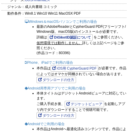
シリーズ:
GUSHmaniaEX
ジャンル：
成人向書籍 コミック
「俺が猫ならお前は犬で」かけたま
動作条件：
Win8.1 Win10 Win11 MacOSX PDF
天然むっつり風紀委員長×女好きヤリチンの、前後不覚のハイ
Windows＆macOSパソコンでご利用の場合
テンションラブバトル！
最新のAdobeReaderとCypherGuard PDF(フリーソフト/
Windows版、macOS版)のインストールが必要です。
「初恋ブレイカー」雪折霜
詳細は
をご参照ください。
DiGiketID認証について
仮想環境では動作しません。
詳しくは上記ページをご参
10年片想い年下幼なじみ×くたびれリーマンの執着下剋上ラ
照ください。
ブ！
(作品コード：80396)
iPhone、iPadでご利用の場合
本作品は
が必要です。作品
iOS用 CypherGuard PDF
によってはオマケが同梱されていない場合があります。
ダウンロードの仕方
Android用専用アプリでご利用の場合
本体タイトルはデジケットAndroidビューアに対応してい
ます。
ご購入手続き後、
を起動しアプ
デジケットビューア
リ内でダウンロードすることで視聴可能です。
ダウンロードの仕方
Androidでご利用の場合
本作品はAndroidへ最適化済みコンテンツです。作品によ