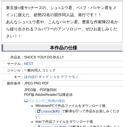
東京放○後サ○ナーズの、シュ○ユウ君、ベ○ブ・バ○ヤン君をメ
インに据えた、総勢22名の競作同人誌、発行です！！
あんなシュ○ユウ君や、こんなバ○ヤン君。豊富な作家陣22名か
ら繰り出されるフルパワーのアンソロジー、ぜひお楽しみくだ
さい！！
本作品の仕様
作品名：
SHOCK YOU!! DO BULL!!
サークル：
NEST.
ジャンル：
一般向同人 コミック
キー：
ほのぼの
ギャグ
ショタ
デブ
ケモノ
動作条件：
JPEG PNG PDF
JPEG版、PDF版同封
PDF版:AdobeReader7以降必須
パソコンでご利用の場合
WindowsPCで作品ファイルをダウンロード後、
で解凍を行って作品をお楽しみくださ
Lhasa(無料)
い。
macで作品ファイルをダウンロード後、