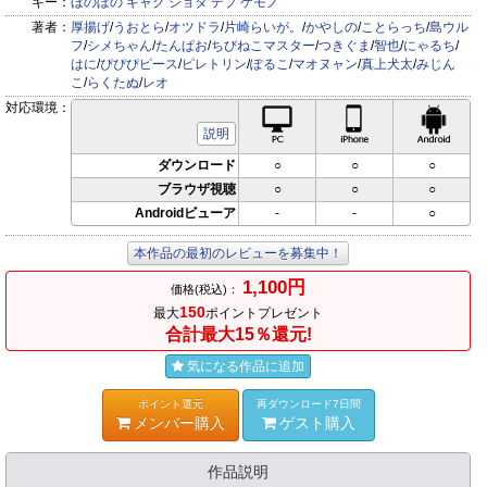
キー：
ほのぼの
ギャグ
ショタ
デブ
ケモノ
著者：
厚揚げ
/
うおとら
/
オツドラ
/
片崎らいが。
/
かやしの
/
ことらっち
/
島ウル
フ
/
シメちゃん
/
たんぱお
/
ちびねこマスター
/
つきぐま
/
智也
/
にゃるち
/
はに
/
ぴぴぴピース
/
ピレトリン
/
ぽるこ
/
マオヌャン
/
真上犬太
/
みじん
こ
/
らくたぬ
/
レオ
対応環境：
PC対応
iPhone対応
Andr
説明
ダウンロード
○
○
○
ブラウザ視聴
○
○
○
Androidビューア
-
-
○
本作品の最初のレビューを募集中！
1,100円
価格(税込)：
150
最大
ポイントプレゼント
合計最大15％還元!
気になる作品に追加
ポイント還元
再ダウンロード7日間
メンバー購入
ゲスト購入
作品説明