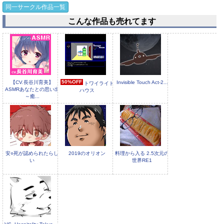
同一サークル作品一覧
こんな作品も売れてます
負けて魂るか！！
タバコが吸えない年齢
になりました ～俺がシ
ョタで何が悪いって
50%OFF
【CV.長谷川育美】
Invisible Touch Act-2...
トワイライト
ASMRあなたとの思い出
ハウス
～癒...
安○死が認められたらし
2019のオリオン
料理から入る 2.5次元の
い
世界RE1