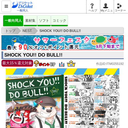
一般同人
ヘルプ
Myメニュ
コーナー
一般向同人
素材集
ソフト
コミック
>
>
トップ
NEST.
SHOCK YOU!! DO BULL!!
SHOCK YOU!! DO BULL!!
最大15％還元対象
作品ID:ITM0255192