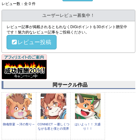
レビュー数：全 0 件
ユーザーレビュー募集中！
レビュー記事が掲載されるともれなくDiGiポイントを30ポイント贈呈中
です！魅力的なレビュー記事をご投稿ください。
レビュー投稿
同サークル作品
御魂祭宴 ～洋の祭り～
CONNECT ～優しくつ
はいよっ！！ 大盛
ながる君と僕との境界
り！！
線～ はいよっ