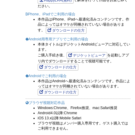
で解凍を行って作品をお楽しみく
HappyLHA(無料)
ださい。
iPhone、iPadでご利用の場合
本作品はiPhone、iPadへ最適化済みコンテンツです。作
品によってはオマケが同梱されていない場合がありま
す。
ダウンロードの仕方
Android用専用アプリでご利用の場合
本体タイトルはデジケットAndroidビューアに対応してい
ます。
ご購入手続き後、
を起動しアプ
デジケットビューア
リ内でダウンロードすることで視聴可能です。
ダウンロードの仕方
Androidでご利用の場合
本作品はAndroidへ最適化済みコンテンツです。作品によ
ってはオマケが同梱されていない場合があります。
ダウンロードの仕方
ブラウザ視聴対応作品
Windows:Chrome、Firefox推奨、mac:Safari推奨
Android4.0以降:Chrome
iOS 13.x以降:Mobile Safari
ブラウザ視聴はメンバー購入専用です。ゲスト購入では
ご利用できません。