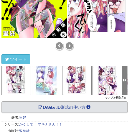
ツイート
サンプル枚数:7枚
DiGiketID形式の使い方
著者:
里好
シリーズ:
かくして！ マキナさん！！
出版社:
双葉社