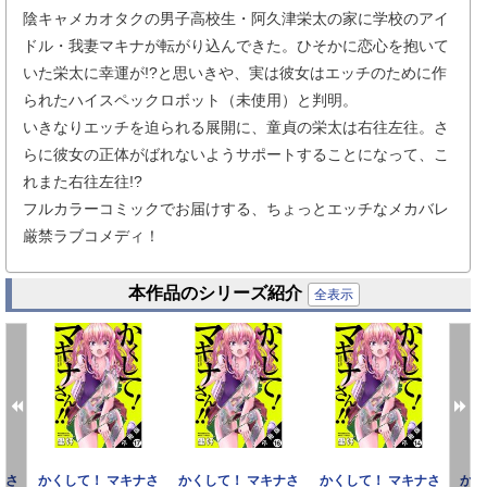
陰キャメカオタクの男子高校生・阿久津栄太の家に学校のアイ
ドル・我妻マキナが転がり込んできた。ひそかに恋心を抱いて
いた栄太に幸運が!?と思いきや、実は彼女はエッチのために作
られたハイスペックロボット（未使用）と判明。
いきなりエッチを迫られる展開に、童貞の栄太は右往左往。さ
らに彼女の正体がばれないようサポートすることになって、こ
れまた右往左往!?
フルカラーコミックでお届けする、ちょっとエッチなメカバレ
厳禁ラブコメディ！
本作品のシリーズ紹介
全表示
ナさ
かくして！ マキナさ
かくして！ マキナさ
かくして！ マキナさ
かく