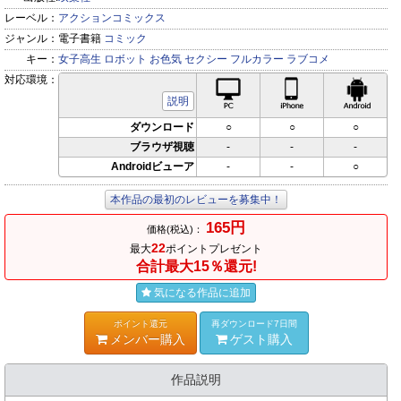
レーベル：
アクションコミックス
ジャンル：
電子書籍
コミック
キー：
女子高生
ロボット
お色気
セクシー
フルカラー
ラブコメ
対応環境：
PC対応
iPhone対応
Andr
説明
ダウンロード
○
○
○
ブラウザ視聴
-
-
-
Androidビューア
-
-
○
本作品の最初のレビューを募集中！
165円
価格(税込)：
22
最大
ポイントプレゼント
合計最大15％還元!
気になる作品に追加
ポイント還元
再ダウンロード7日間
メンバー購入
ゲスト購入
作品説明