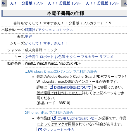
フル
ん！！ 分冊版（フル
ん！！ 分冊版（フル
ん！！ 分冊版（フル
ん！
カラー） ： 17
カラー） ： 16
カラー） ： 14
カ
本電子書籍の仕様
prev
next
書籍名:
かくして！ マキナさん！！ 分冊版（フルカラー） ： 5
出版社/レーベル:
双葉社
/
アクションコミックス
著者:
里好
シリーズ:
かくして！ マキナさん！！
ジャンル：
成人向書籍 コミック
キー：
女子高生
ロボット
お色気
セクシー
フルカラー
ラブコメ
動作条件：
Win8.1 Win10 Win11 MacOSX PDF
Windows＆macOSパソコンでご利用の場合
最新のAdobeReaderとCypherGuard PDF(フリーソフト/
Windows版、macOS版)のインストールが必要です。
詳細は
をご参照ください。
DiGiketID認証について
仮想環境では動作しません。
詳しくは上記ページをご参
照ください。
(作品コード：88510)
iPhone、iPadでご利用の場合
本作品は
が必要です。作品
iOS用 CypherGuard PDF
によってはオマケが同梱されていない場合があります。
ダウンロードの仕方