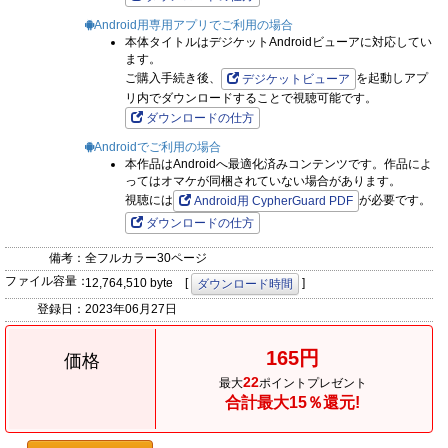
Android用専用アプリでご利用の場合
本体タイトルはデジケットAndroidビューアに対応してい
ます。
ご購入手続き後、
を起動しアプ
デジケットビューア
リ内でダウンロードすることで視聴可能です。
ダウンロードの仕方
Androidでご利用の場合
本作品はAndroidへ最適化済みコンテンツです。作品によ
ってはオマケが同梱されていない場合があります。
視聴には
が必要です。
Android用 CypherGuard PDF
ダウンロードの仕方
備考：
全フルカラー30ページ
ファイル容量：
12,764,510 byte [
]
ダウンロード時間
登録日：
2023年06月27日
165円
価格
22
最大
ポイントプレゼント
合計最大15％還元!