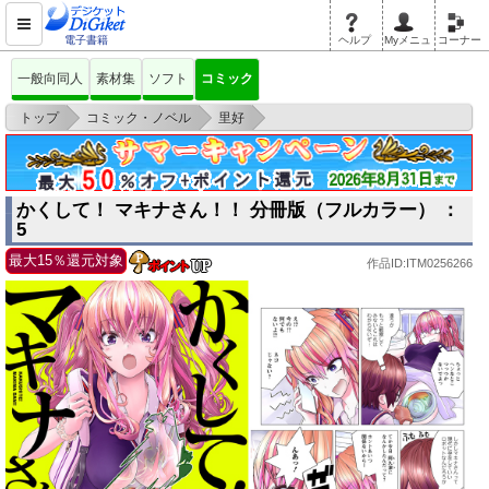
電子書籍
ヘルプ
Myメニュ
コーナー
一般向同人
素材集
ソフト
コミック
>
>
>
トップ
コミック・ノベル
里好
かくして！ マキナさん！！ 分冊版（フルカラー） ： 5
かくして！ マキナさん！！ 分冊版（フルカラー） ：
5
最大15％還元対象
作品ID:ITM0256266