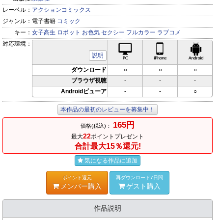
レーベル：
アクションコミックス
ジャンル：
電子書籍
コミック
キー：
女子高生
ロボット
お色気
セクシー
フルカラー
ラブコメ
対応環境：
PC対応
iPhone対応
Andr
説明
ダウンロード
○
○
○
ブラウザ視聴
-
-
-
Androidビューア
-
-
○
本作品の最初のレビューを募集中！
165円
価格(税込)：
22
最大
ポイントプレゼント
合計最大15％還元!
気になる作品に追加
ポイント還元
再ダウンロード7日間
メンバー購入
ゲスト購入
作品説明