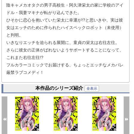
陰キャメカオタクの男子高校生・阿久津栄太の家に学校のアイ
ドル・我妻マキナが転がり込んできた。
ひそかに恋心を抱いていた栄太に幸運が!?と思いきや、実は彼
女はエッチのために作られたハイスペックロボット（未使用）
と判明。
いきなりエッチを迫られる展開に、童貞の栄太は右往左往。
さらに彼女の正体がばれないようサポートすることになって、
これまた右往左往!?
フルカラーコミックでお届けする、ちょっとエッチなメカバレ
厳禁ラブコメディ！
本作品のシリーズ紹介
全表示