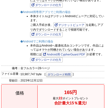
によってはオマケが同梱されていない場合があります。
ダウンロードの仕方
Android用専用アプリでご利用の場合
本体タイトルはデジケットAndroidビューアに対応してい
ます。
ご購入手続き後、
を起動しアプ
デジケットビューア
リ内でダウンロードすることで視聴可能です。
ダウンロードの仕方
Androidでご利用の場合
本作品はAndroidへ最適化済みコンテンツです。作品によ
ってはオマケが同梱されていない場合があります。
視聴には
が必要です。
Android用 CypherGuard PDF
ダウンロードの仕方
備考：
全フルカラー28ページ
ファイル容量：
10,987,747 byte [
]
ダウンロード時間
登録日：
2023年12月12日
165円
価格
22
最大
ポイントプレゼント
合計最大15％還元!