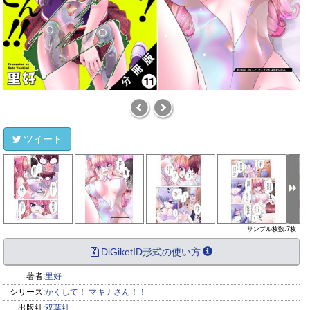
ツイート
サンプル枚数:7枚
DiGiketID形式の使い方
著者:
里好
シリーズ:
かくして！ マキナさん！！
出版社:
双葉社