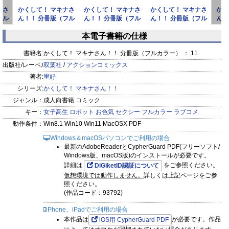
ナさ
かくして！ マキナさ
かくして！ マキナさ
かくして！ マキナさ
かく
フル
ん！！ 分冊版（フル
ん！！ 分冊版（フル
ん！！ 分冊版（フル
ん！
カラー） ： 17
カラー） ： 16
カラー） ： 14
カ
本電子書籍の仕様
prev
next
書籍名:
かくして！ マキナさん！！ 分冊版（フルカラー） ： 11
出版社/レーベル:
双葉社
/
アクションコミックス
著者:
里好
シリーズ:
かくして！ マキナさん！！
ジャンル：
成人向書籍 コミック
キー：
女子高生
ロボット
お色気
セクシー
フルカラー
ラブコメ
動作条件：
Win8.1 Win10 Win11 MacOSX PDF
Windows＆macOSパソコンでご利用の場合
最新のAdobeReaderとCypherGuard PDF(フリーソフト/
Windows版、macOS版)のインストールが必要です。
詳細は
をご参照ください。
DiGiketID認証について
仮想環境では動作しません。
詳しくは上記ページをご参
照ください。
(作品コード：93792)
iPhone、iPadでご利用の場合
本作品は
が必要です。作品
iOS用 CypherGuard PDF