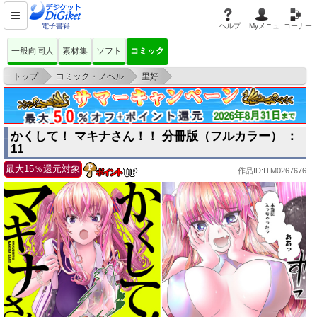
電子書籍
ヘルプ
Myメニュ
コーナー
一般向同人
素材集
ソフト
コミック
>
>
>
トップ
コミック・ノベル
里好
かくして！ マキナさん！！ 分冊版（フルカラー） ： 11
かくして！ マキナさん！！ 分冊版（フルカラー） ：
11
最大15％還元対象
作品ID:ITM0267676