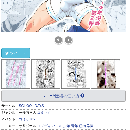
ツイート
LHA圧縮の使い方
サークル：
SCHOOL DAYS
ジャンル：
一般向同人
コミック
イベント：
コミケ102
キー：
オリジナル
コメディ
バトル
少年
青年
筋肉
学園