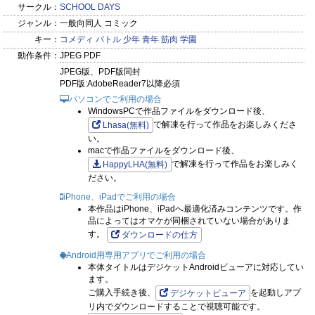
サークル：
SCHOOL DAYS
ジャンル：
一般向同人 コミック
キー：
コメディ
バトル
少年
青年
筋肉
学園
動作条件：
JPEG PDF
JPEG版、PDF版同封
PDF版:AdobeReader7以降必須
パソコンでご利用の場合
WindowsPCで作品ファイルをダウンロード後、
で解凍を行って作品をお楽しみくださ
Lhasa(無料)
い。
macで作品ファイルをダウンロード後、
で解凍を行って作品をお楽しみく
HappyLHA(無料)
ださい。
iPhone、iPadでご利用の場合
本作品はiPhone、iPadへ最適化済みコンテンツです。作
品によってはオマケが同梱されていない場合がありま
す。
ダウンロードの仕方
Android用専用アプリでご利用の場合
本体タイトルはデジケットAndroidビューアに対応してい
ます。
ご購入手続き後、
を起動しアプ
デジケットビューア
リ内でダウンロードすることで視聴可能です。