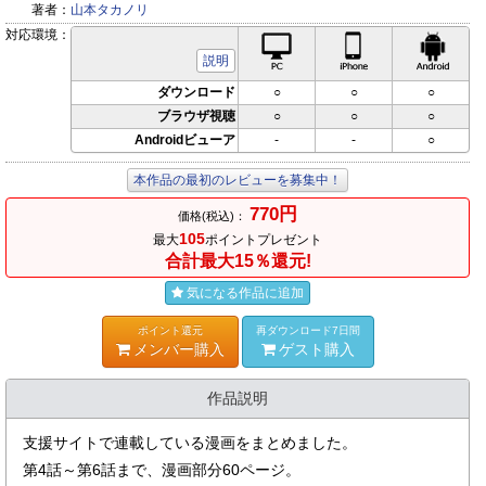
著者：
山本タカノリ
対応環境：
PC対応
iPhone対応
Andr
説明
ダウンロード
○
○
○
ブラウザ視聴
○
○
○
Androidビューア
-
-
○
本作品の最初のレビューを募集中！
770円
価格(税込)：
105
最大
ポイントプレゼント
合計最大15％還元!
気になる作品に追加
ポイント還元
再ダウンロード7日間
メンバー購入
ゲスト購入
作品説明
支援サイトで連載している漫画をまとめました。
第4話～第6話まで、漫画部分60ページ。