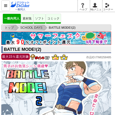
一般同人
ヘルプ
Myメニュ
コーナー
一般向同人
素材集
ソフト
コミック
>
>
トップ
SCHOOL DAYS
BATTLE MODE!(2)
BATTLE MODE!(2)
最大15％還元対象
作品ID:ITM0258485