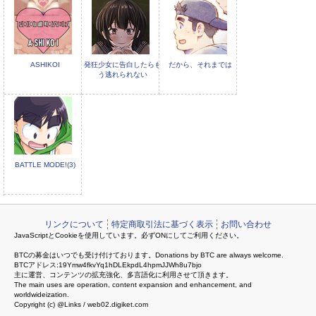
ASHIKOI
発狂少女に告白したらも
だから、それまでは
う逃れられない
BATTLE MODE!(3)
リンクについて
特定商取引法に基づく表示
お問い合わせ
JavaScriptとCookieを使用しています。必ずONにしてご利用ください。
BTCの募金はいつでも受け付けております。Donations by BTC are always welcome.
BTCアドレス:19Ymw4fkvYq1hDLEkpdL4hpmJJWh8u7bjo
主に運営、コンテンツの拡充強化、多言語化に利用させて頂きます。
The main uses are operation, content expansion and enhancement, and
worldwideization.
Copyright (c) @Links / web02.digiket.com