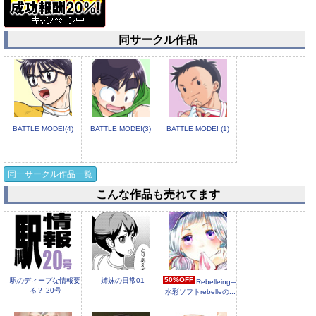
同サークル作品
BATTLE MODE!(4)
BATTLE MODE!(3)
BATTLE MODE! (1)
同一サークル作品一覧
こんな作品も売れてます
50%OFF
駅のディープな情報要
姉妹の日常01
Rebelleing―
る？ 20号
水彩ソフトrebelleの...