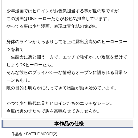
少年漫画ではヒロインがお色気担当する事が世の常ですが
この漫画はDKヒーローたちがお色気担当しています。
やってる事は少年漫画、表現は青年誌の第2巻。
身体のラインがくっきりしてる上に露出度高めのヒーロースー
ツを着て
一生懸命に悪と闘う一方で、エッチで恥ずかしい攻撃を受けて
しまうDKヒーローたち。
そんな彼らのプライバシーな情報もオープンに語られる日常シ
ーンもあり。
敵の目的も明らかになってきて物語が動き始めています。
かつて少年時代に見たヒロインたちのエッチなシーン。
今度は男の子たちで胸を高鳴らせてみませんか。
本作品の仕様
作品名：
BATTLE MODE!(2)