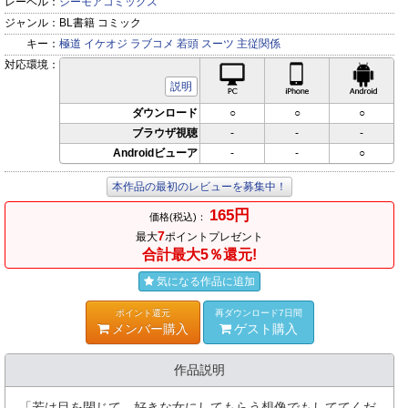
レーベル：
シーモアコミックス
ジャンル：
BL書籍 コミック
キー：
極道
イケオジ
ラブコメ
若頭
スーツ
主従関係
対応環境：
PC対応
iPhone対応
Andr
説明
ダウンロード
○
○
○
ブラウザ視聴
-
-
-
Androidビューア
-
-
○
本作品の最初のレビューを募集中！
165円
価格(税込)：
7
最大
ポイントプレゼント
合計最大5％還元!
気になる作品に追加
ポイント還元
再ダウンロード7日間
メンバー購入
ゲスト購入
作品説明
「若は目を閉じて…好きな女にしてもらう想像でもしててくだ