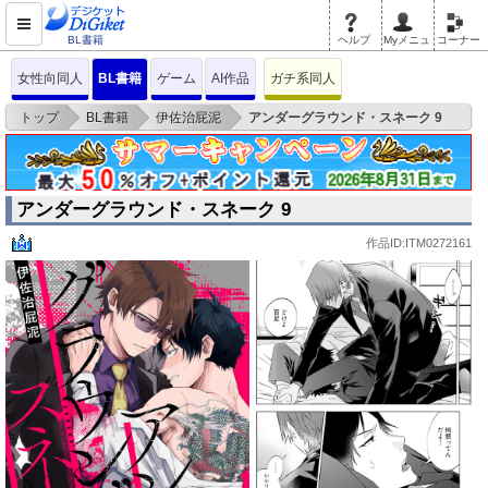
BL書籍
ヘルプ
Myメニュ
コーナー
女性向同人
BL書籍
ゲーム
AI作品
ガチ系同人
>
>
>
トップ
BL書籍
伊佐治屁泥
アンダーグラウンド・スネーク 9
アンダーグラウンド・スネーク 9
作品ID:ITM0272161