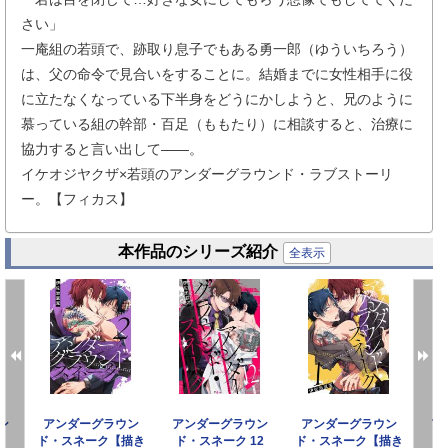
さい」
一庵組の若頭で、跡取り息子でもある勇一郎（ゆういちろう）
は、父の命令で見合いをすることに。結婚までに女性相手に役
に立たなくなっている下半身をどうにかしようと、兄のように
慕っている組の幹部・百足（ももたり）に相談すると、治療に
協力すると言い出して――。
イケオジヤクザ×若頭のアンダーグラウンド・ラブストーリ
ー。【フィカス】
本作品のシリーズ紹介
全表示
ン
アンダーグラウン
アンダーグラウン
アンダーグラウン
ア
3
ド・スネーク【描き
ド・スネーク 12
ド・スネーク【描き
ド