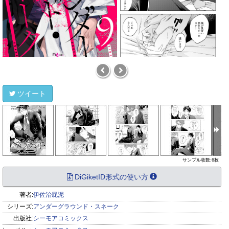
ツイート
サンプル枚数:6枚
DiGiketID形式の使い方
著者:
伊佐治屁泥
シリーズ:
アンダーグラウンド・スネーク
出版社:
シーモアコミックス