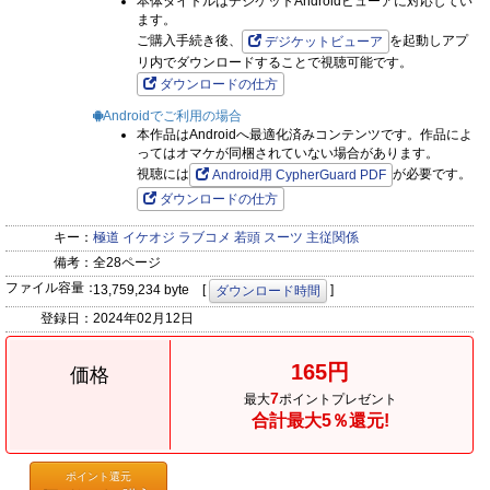
本体タイトルはデジケットAndroidビューアに対応してい
ます。
ご購入手続き後、
を起動しアプ
デジケットビューア
リ内でダウンロードすることで視聴可能です。
ダウンロードの仕方
Androidでご利用の場合
本作品はAndroidへ最適化済みコンテンツです。作品によ
ってはオマケが同梱されていない場合があります。
視聴には
が必要です。
Android用 CypherGuard PDF
ダウンロードの仕方
キー：
極道
イケオジ
ラブコメ
若頭
スーツ
主従関係
備考：
全28ページ
ファイル容量：
13,759,234 byte [
]
ダウンロード時間
登録日：
2024年02月12日
165円
価格
7
最大
ポイントプレゼント
合計最大5％還元!
ポイント還元