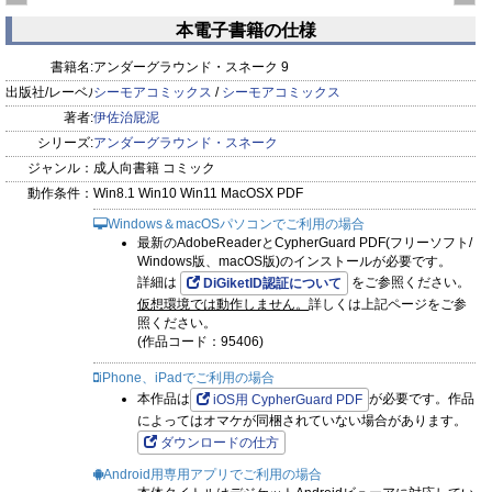
下ろしおまけ付き特
下ろしおまけ付き特
本電子書籍の仕様
装版】
装版】
prev
next
書籍名:
アンダーグラウンド・スネーク 9
出版社/レーベル:
シーモアコミックス
/
シーモアコミックス
著者:
伊佐治屁泥
シリーズ:
アンダーグラウンド・スネーク
ジャンル：
成人向書籍 コミック
動作条件：
Win8.1 Win10 Win11 MacOSX PDF
Windows＆macOSパソコンでご利用の場合
最新のAdobeReaderとCypherGuard PDF(フリーソフト/
Windows版、macOS版)のインストールが必要です。
詳細は
をご参照ください。
DiGiketID認証について
仮想環境では動作しません。
詳しくは上記ページをご参
照ください。
(作品コード：95406)
iPhone、iPadでご利用の場合
本作品は
が必要です。作品
iOS用 CypherGuard PDF
によってはオマケが同梱されていない場合があります。
ダウンロードの仕方
Android用専用アプリでご利用の場合