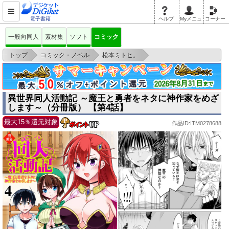
電子書籍
ヘルプ
Myメニュ
コーナー
一般向同人
素材集
ソフト
コミック
>
>
>
トップ
コミック・ノベル
松本ミトヒ。
異世界同人活動記 ～魔王と勇者をネタに神作家をめざします～（分冊版）
【第4話】
異世界同人活動記 ～魔王と勇者をネタに神作家をめざ
します～（分冊版） 【第4話】
最大15％還元対象
作品ID:ITM0278688