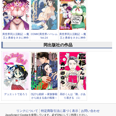
異世界同人活動記 ～魔
COMIC異世界ハーレム
異世界同人活動記 ～魔
王と勇者をネタに神作
Vol.24
王と勇者をネタに神作
家をめ...
家をめ...
同出版社の作品
COMIC異世界ハーレム
Vol.23
デュエットで走ろう
仇討ち娼婦 ～家族惨殺
高杉くんは「難」があ
から始まる血の報復～
り過ぎる （1）
（11）
リンクについて
特定商取引法に基づく表示
お問い合わせ
JavaScriptとCookieを使用しています。必ずONにしてご利用ください。