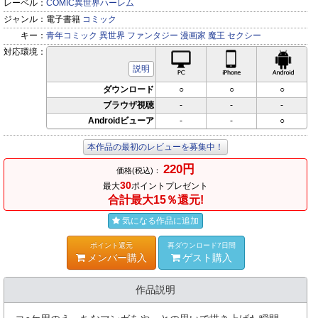
レーベル：
COMIC異世界ハーレム
ジャンル：
電子書籍
コミック
キー：
青年コミック
異世界
ファンタジー
漫画家
魔王
セクシー
対応環境：
PC対応
iPhone対応
Andr
説明
ダウンロード
○
○
○
ブラウザ視聴
-
-
-
Androidビューア
-
-
○
本作品の最初のレビューを募集中！
220円
価格(税込)：
30
最大
ポイントプレゼント
合計最大15％還元!
気になる作品に追加
ポイント還元
再ダウンロード7日間
メンバー購入
ゲスト購入
作品説明