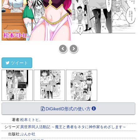
ツイート
DiGiketID形式の使い方
著者:
松本ミトヒ。
シリーズ:
異世界同人活動記 ～魔王と勇者をネタに神作家をめざします～
出版社:
ぶんか社