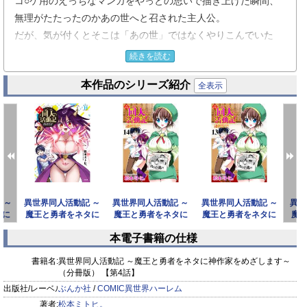
コ○ケ用のえっちなマンガをやっとの思いで描き上げた瞬間、
無理がたたったのかあの世へと召された主人公。
だが、気が付くとそこは「あの世」ではなくやりこんでいた
RPGゲームの中の世界で、
続きを読む
美女ふたりが切り盛りする「魔法薬学館」のお手伝いのモブキ
本作品のシリーズ紹介
ャラとして転生していた！
全表示
現状は把握したものの、よくある特別なスキルは何もない…。
だが、もしやと思って試してみると、現世で磨いた「絵を描く
能力」は持ってきていた！
しかも勢い余って描いてしまったエロイラストを、こっちの世
界の人はちょっとした芸術作品扱いしてくれ…？
※この作品は『COMIC異世界ハーレム Vol.8』に収録されてい
 ～
異世界同人活動記 ～
異世界同人活動記 ～
異世界同人活動記 ～
異世
ます。重複購入にご注意ください。
タに
魔王と勇者をネタに
魔王と勇者をネタに
魔王と勇者をネタに
魔
ます
神作家をめざします
神作家をめざします
神作家をめざします
神
本電子書籍の仕様
～
～（
～（
prev
next
書籍名:
異世界同人活動記 ～魔王と勇者をネタに神作家をめざします～
（分冊版） 【第4話】
出版社/レーベル:
ぶんか社
/
COMIC異世界ハーレム
著者:
松本ミトヒ。