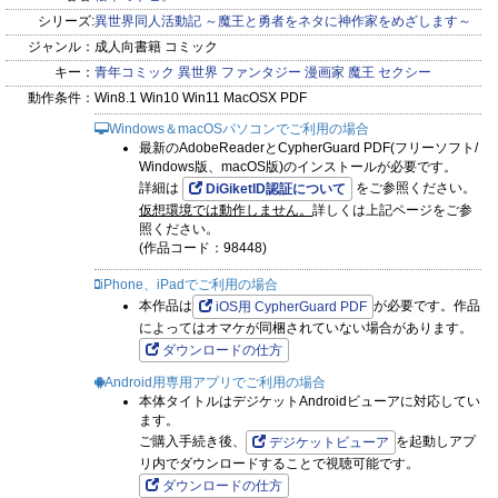
シリーズ:
異世界同人活動記 ～魔王と勇者をネタに神作家をめざします～
ジャンル：
成人向書籍 コミック
キー：
青年コミック
異世界
ファンタジー
漫画家
魔王
セクシー
動作条件：
Win8.1 Win10 Win11 MacOSX PDF
Windows＆macOSパソコンでご利用の場合
最新のAdobeReaderとCypherGuard PDF(フリーソフト/
Windows版、macOS版)のインストールが必要です。
詳細は
をご参照ください。
DiGiketID認証について
仮想環境では動作しません。
詳しくは上記ページをご参
照ください。
(作品コード：98448)
iPhone、iPadでご利用の場合
本作品は
が必要です。作品
iOS用 CypherGuard PDF
によってはオマケが同梱されていない場合があります。
ダウンロードの仕方
Android用専用アプリでご利用の場合
本体タイトルはデジケットAndroidビューアに対応してい
ます。
ご購入手続き後、
を起動しアプ
デジケットビューア
リ内でダウンロードすることで視聴可能です。
ダウンロードの仕方