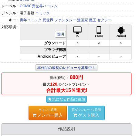
レーベル：
COMIC異世界ハーレム
ジャンル：
電子書籍
コミック
キー：
青年コミック
異世界
ファンタジー
漫画家
魔王
セクシー
対応環境：
PC対応
iPhone対応
Andr
説明
ダウンロード
○
○
○
ブラウザ視聴
-
-
-
Androidビューア
-
-
○
本作品の最初のレビューを募集中！
880円
価格(税込)：
120
最大
ポイントプレゼント
合計最大15％還元!
気になる作品に追加
ポイント還元
再ダウンロード7日間
メンバー購入
ゲスト購入
作品説明