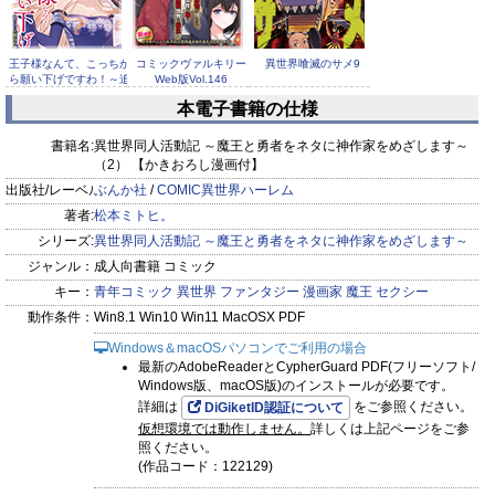
王子様なんて、こっちか
コミックヴァルキリー
異世界喰滅のサメ9
ら願い下げですわ！～追
Web版Vol.146
放さ...
本電子書籍の仕様
書籍名:
異世界同人活動記 ～魔王と勇者をネタに神作家をめざします～
（2） 【かきおろし漫画付】
出版社/レーベル:
ぶんか社
/
COMIC異世界ハーレム
著者:
松本ミトヒ。
異世界喰滅のサメ8
異世界喰滅のサメ7
爆乳バニーおばさん
1【電子版限定特典付
シリーズ:
異世界同人活動記 ～魔王と勇者をネタに神作家をめざします～
き】
ジャンル：
成人向書籍 コミック
キー：
青年コミック
異世界
ファンタジー
漫画家
魔王
セクシー
動作条件：
Win8.1 Win10 Win11 MacOSX PDF
Windows＆macOSパソコンでご利用の場合
最新のAdobeReaderとCypherGuard PDF(フリーソフト/
50%OFF
【50%OFF】
Windows版、macOS版)のインストールが必要です。
異世界魔術師は魔法を唱
詳細は
をご参照ください。
DiGiketID認証について
えない T...
仮想環境では動作しません。
詳しくは上記ページをご参
照ください。
(作品コード：122129)