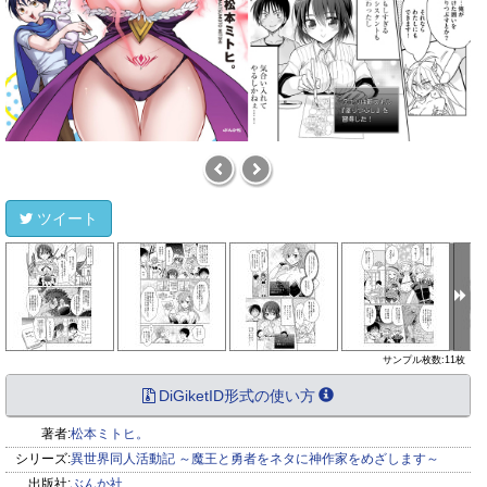
ツイート
サンプル枚数:11枚
DiGiketID形式の使い方
著者:
松本ミトヒ。
シリーズ:
異世界同人活動記 ～魔王と勇者をネタに神作家をめざします～
出版社:
ぶんか社