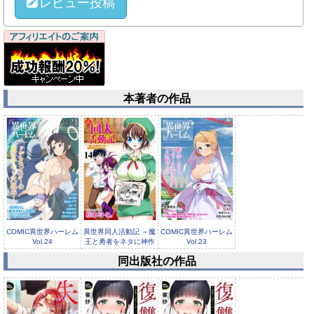
レビュー投稿
本著者の作品
COMIC異世界ハーレム
異世界同人活動記 ～魔
COMIC異世界ハーレム
Vol.24
王と勇者をネタに神作
Vol.23
家をめ...
同出版社の作品