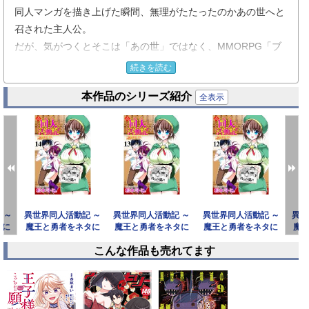
同人マンガを描き上げた瞬間、無理がたたったのかあの世へと
召された主人公。
だが、気がつくとそこは「あの世」ではなく、MMORPG「ブ
ルーピナクル」の世界。
続きを読む
そこでサポート美女のお手伝いキャラになっていた!?
本作品のシリーズ紹介
現状は把握したものの、よくある特別なスキルは何もない…。
全表示
だが、現世で磨いた「絵を描く能力」は持ってきていた！
試しに描いたマンガをこっちの世界の人は芸術作品扱いしてく
れて依頼が殺到！
執筆意欲が燃え上がるうちに美少女魔王をネタとしたエロマン
ガを描いたら、それが魔王本人にバレてしまって…!?
※この作品には『異世界同人活動記 ～魔王と勇者をネタに神作
 ～
異世界同人活動記 ～
異世界同人活動記 ～
異世界同人活動記 ～
異世
家をめざします～（分冊版）第8～14話』が収録されていま
タに
魔王と勇者をネタに
魔王と勇者をネタに
魔王と勇者をネタに
魔
す。重複購入にご注意ください。
ます
神作家をめざします
神作家をめざします
神作家をめざします
神
こんな作品も売れてます
～（
～（
～（
prev
next