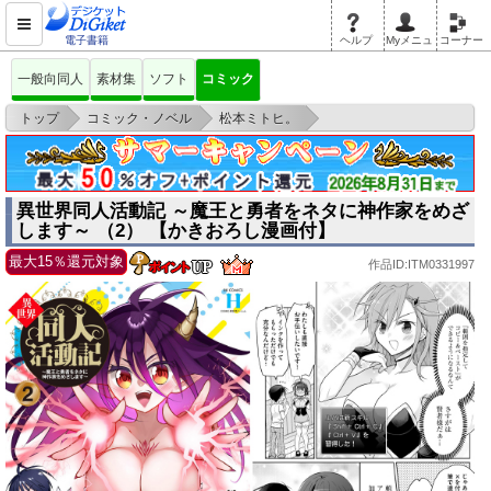
電子書籍
ヘルプ
Myメニュ
コーナー
一般向同人
素材集
ソフト
コミック
>
>
>
トップ
コミック・ノベル
松本ミトヒ。
異世界同人活動記 ～魔王と勇者をネタに神作家をめざします～ （2） 【か
きおろし
異世界同人活動記 ～魔王と勇者をネタに神作家をめざ
します～ （2） 【かきおろし漫画付】
最大15％還元対象
作品ID:ITM0331997