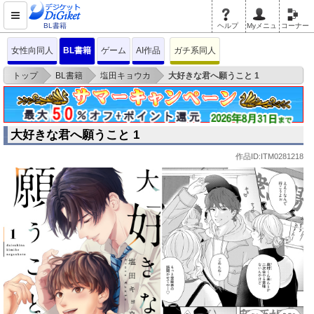
BL書籍
ヘルプ
Myメニュ
コーナー
女性向同人
BL書籍
ゲーム
AI作品
ガチ系同人
>
>
>
トップ
BL書籍
塩田キョウカ
大好きな君へ願うこと 1
大好きな君へ願うこと 1
作品ID:ITM0281218