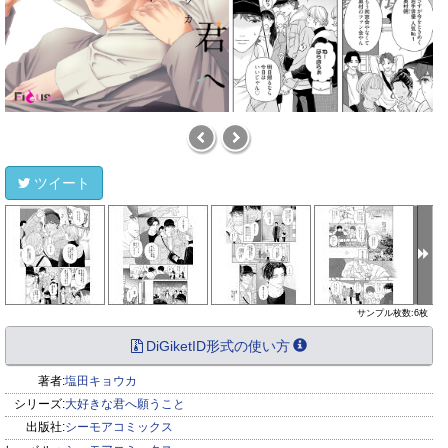
ツイート
サンプル枚数:6枚
DiGiketID形式の使い方
著者:
塩田キョウカ
シリーズ:
大好きな君へ願うこと
出版社:
シーモアコミックス