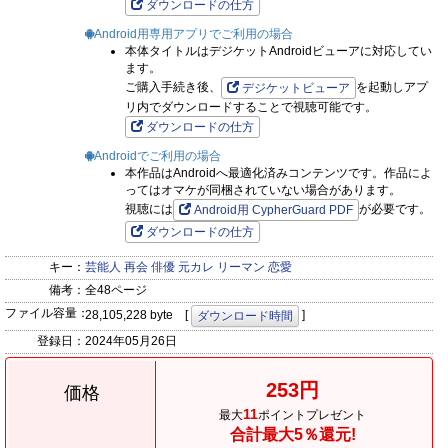
ダウンロードの仕方
Android用専用アプリでご利用の場合
本体タイトルはデジケットAndroidビューアに対応してい
ます。
ご購入手続き後、
を起動しアプ
デジケットビューア
リ内でダウンロードすることで視聴可能です。
ダウンロードの仕方
Androidでご利用の場合
本作品はAndroidへ最適化済みコンテンツです。作品によ
ってはオマケが同梱されていない場合があります。
視聴には
が必要です。
Android用 CypherGuard PDF
ダウンロードの仕方
キー：
芸能人
再会
俳優
元カレ
リーマン
恋愛
備考：
全48ページ
ファイル容量：
28,105,228 byte [
]
ダウンロード時間
登録日：
2024年05月26日
253円
価格
11
最大
ポイントプレゼント
合計最大5％還元!