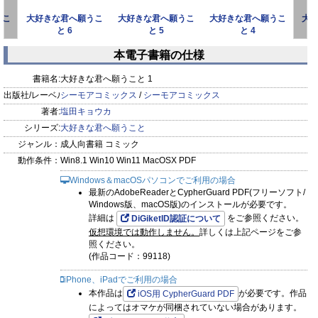
うこ
大好きな君へ願うこ
大好きな君へ願うこ
大好きな君へ願うこ
大
と 6
と 5
と 4
本電子書籍の仕様
prev
next
書籍名:
大好きな君へ願うこと 1
出版社/レーベル:
シーモアコミックス
/
シーモアコミックス
著者:
塩田キョウカ
シリーズ:
大好きな君へ願うこと
ジャンル：
成人向書籍 コミック
動作条件：
Win8.1 Win10 Win11 MacOSX PDF
Windows＆macOSパソコンでご利用の場合
最新のAdobeReaderとCypherGuard PDF(フリーソフト/
Windows版、macOS版)のインストールが必要です。
詳細は
をご参照ください。
DiGiketID認証について
仮想環境では動作しません。
詳しくは上記ページをご参
照ください。
(作品コード：99118)
iPhone、iPadでご利用の場合
本作品は
が必要です。作品
iOS用 CypherGuard PDF
によってはオマケが同梱されていない場合があります。