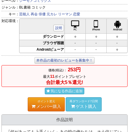
レーベル：
シーモアコミックス
ジャンル：
BL書籍 コミック
キー：
芸能人
再会
俳優
元カレ
リーマン
恋愛
対応環境：
PC対応
iPhone対応
Andr
説明
ダウンロード
○
○
○
ブラウザ視聴
-
-
-
Androidビューア
-
-
○
本作品の最初のレビューを募集中！
253円
価格(税込)：
11
最大
ポイントプレゼント
合計最大5％還元!
気になる作品に追加
ポイント還元
再ダウンロード7日間
メンバー購入
ゲスト購入
作品説明
『何があっても上手くいく』あの時の俺たちは、そう信じてい