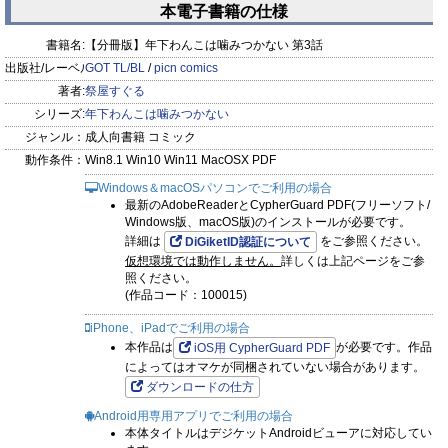
本電子書籍の仕様
prev
next
書籍名:
【分冊版】年下わんこは噛みつかない 第3話
出版社/レーベル:
GOT TL/BL
/
picn comics
著者:
祭屋すぐる
シリーズ:
年下わんこは噛みつかない
ジャンル：
成人向書籍 コミック
動作条件：
Win8.1 Win10 Win11 MacOSX PDF
Windows＆macOSパソコンでご利用の場合
最新のAdobeReaderとCypherGuard PDF(フリーソフト/
Windows版、macOS版)のインストールが必要です。
詳細は
をご参照ください。
DiGiketID認証について
仮想環境では動作しません。
詳しくは上記ページをご参
照ください。
(作品コード：100015)
iPhone、iPadでご利用の場合
本作品は
が必要です。作品
iOS用 CypherGuard PDF
によってはオマケが同梱されていない場合があります。
ダウンロードの仕方
Android用専用アプリでご利用の場合
本体タイトルはデジケットAndroidビューアに対応してい