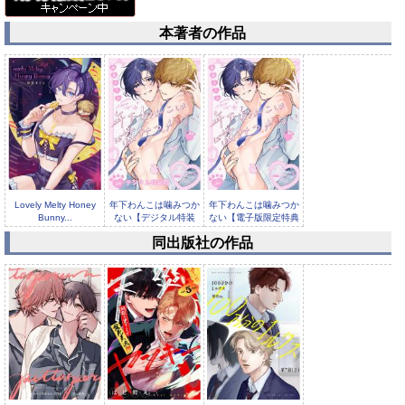
本著者の作品
Lovely Melty Honey
年下わんこは噛みつか
年下わんこは噛みつか
Bunny...
ない【デジタル特装
ない【電子版限定特典
版】
付き】
同出版社の作品
【分冊版】年下わんこ
は噛みつかない 第6話