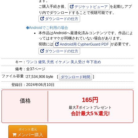
ます。
ご購入手続き後、
を起動しアプ
デジケットビューア
リ内でダウンロードすることで視聴可能です。
ダウンロードの仕方
Androidでご利用の場合
本作品はAndroidへ最適化済みコンテンツです。作品によ
ってはオマケが同梱されていない場合があります。
視聴には
が必要です。
Android用 CypherGuard PDF
ダウンロードの仕方
キー：
ワンコ
健気
天然
イケメン
美人受け
年下攻め
備考：
全37ページ
ファイル容量：
27,534,906 byte [
]
ダウンロード時間
登録日：
2024年06月10日
165円
価格
7
最大
ポイントプレゼント
合計最大5％還元!
ポイント還元
メンバー購入