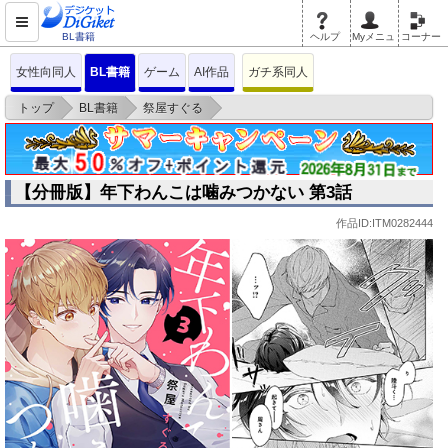
BL書籍
ヘルプ
Myメニュ
コーナー
女性向同人
BL書籍
ゲーム
AI作品
ガチ系同人
>
>
>
トップ
BL書籍
祭屋すぐる
【分冊版】年下わんこは噛みつかない 第3話
【分冊版】年下わんこは噛みつかない 第3話
作品ID:ITM0282444