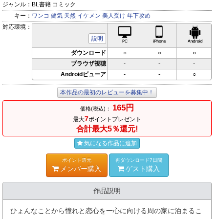
ジャンル：
BL書籍 コミック
キー：
ワンコ
健気
天然
イケメン
美人受け
年下攻め
対応環境：
PC対応
iPhone対応
Andr
説明
ダウンロード
○
○
○
ブラウザ視聴
-
-
-
Androidビューア
-
-
○
本作品の最初のレビューを募集中！
165円
価格(税込)：
7
最大
ポイントプレゼント
合計最大5％還元!
気になる作品に追加
ポイント還元
再ダウンロード7日間
メンバー購入
ゲスト購入
作品説明
ひょんなことから憧れと恋心を一心に向ける周の家に泊まるこ