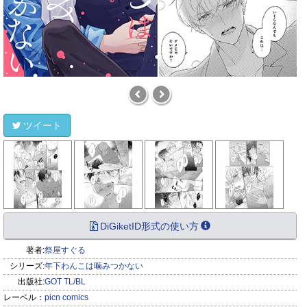
ツイート
DiGiketID形式の使い方
著者:
祭屋すぐる
シリーズ:
年下わんこは噛みつかない
出版社:
GOT TL/BL
レーベル：
picn comics