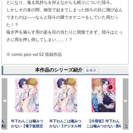
とになり、逸る気持ちを抑えながらも眠りについた陸斗。
しかしその束の間、物音で起きてしまった陸斗の目に飛び込ん
できたのは――なんと陸斗の隣でオナニーをしていた周だっ
た！？
喘ぎ声を漏らす周の姿を目の当たりに我慢できず、陸斗はとっ
さに周を押し倒してしまい……！？
※ comic picn vol.52 収録作品
本作品のシリーズ紹介
全表示
わん
年下わんこは噛みつ
年下わんこは噛みつ
【分冊版】年下わん
【
第1
かない【電子版限定
かない【デジタル特
こは噛みつかない 第6
こは
特典付き】
装版】
話