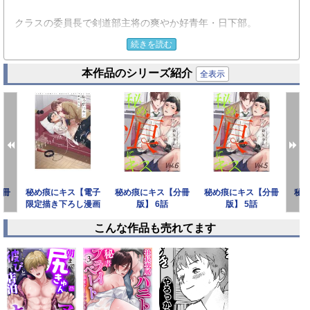
クラスの委員長で剣道部主将の爽やか好青年・日下部。
女子にモテるせいで男子からは疎まれ、クラスで浮いている鷹
続きを読む
松。
本作品のシリーズ紹介
ある日、誰からも好かれる委員長が実は隠れMだと知ってしま
全表示
う。
あられもない姿を目の当たりにした鷹松は引くどころか興奮し
てしまった。
しかも一人ではプレイに限界もあるだろうと、自慰を手伝うと
まで言ってしまい…！？
分冊
秘め痕にキス【電子
秘め痕にキス【分冊
秘め痕にキス【分冊
秘
※本作品はWEB雑誌「equal」に収録されています。重複購入
限定描き下ろし漫画
版】 6話
版】 5話
にご注意ください。
付き】【コミックス
こんな作品も売れてます
版】
prev
next