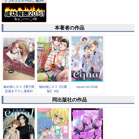
本著者の作品
秘め痕にキス【電子限
秘め痕にキス【分冊
equal vol.104β
定描き下ろし漫画付
版】 6話
き】【コミ...
同出版社の作品