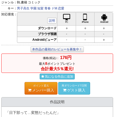
ジャンル：
BL書籍 コミック
キー：
男子高生
学園
短髪
青春
ドM
恋愛
対応環境：
PC対応
iPhone対応
Andr
説明
ダウンロード
○
○
○
ブラウザ視聴
-
-
-
Androidビューア
-
-
○
本作品の最初のレビューを募集中！
176円
価格(税込)：
8
最大
ポイントプレゼント
合計最大5％還元!
気になる作品に追加
ポイント還元
再ダウンロード7日間
メンバー購入
ゲスト購入
作品説明
「日下部って…変態だったんだ」