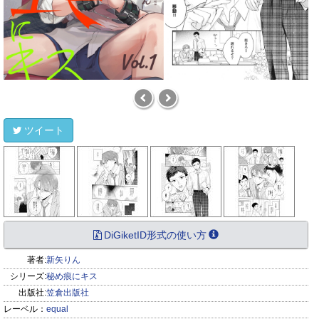
ツイート
DiGiketID形式の使い方
著者:
新矢りん
シリーズ:
秘め痕にキス
出版社:
笠倉出版社
レーベル：
equal