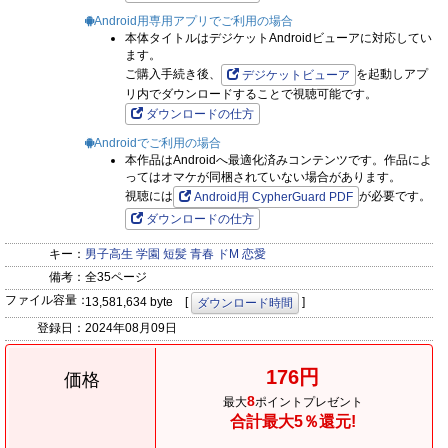
Android用専用アプリでご利用の場合
本体タイトルはデジケットAndroidビューアに対応してい
ます。
ご購入手続き後、
を起動しアプ
デジケットビューア
リ内でダウンロードすることで視聴可能です。
ダウンロードの仕方
Androidでご利用の場合
本作品はAndroidへ最適化済みコンテンツです。作品によ
ってはオマケが同梱されていない場合があります。
視聴には
が必要です。
Android用 CypherGuard PDF
ダウンロードの仕方
キー：
男子高生
学園
短髪
青春
ドM
恋愛
備考：
全35ページ
ファイル容量：
13,581,634 byte [
]
ダウンロード時間
登録日：
2024年08月09日
176円
価格
8
最大
ポイントプレゼント
合計最大5％還元!