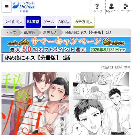
BL書籍
ヘルプ
Myメニュ
コーナー
女性向同人
BL書籍
ゲーム
AI作品
ガチ系同人
>
>
>
トップ
BL書籍
新矢りん
秘め痕にキス【分冊版】 1話
秘め痕にキス【分冊版】 1話
作品ID:ITM0287931