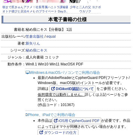
朝まで尻きゅんアクメ！
社長専属ハニトラ課秘書
少年と二人の父 ヨクボ
オトナ彼ぴと店泊キメセ
のプライベート Day.3...
ウカゾク
ク【...
本電子書籍の仕様
書籍名:
秘め痕にキス【分冊版】 1話
出版社/レーベル:
笠倉出版社
/
equal
著者:
新矢りん
これは恋なの、赤面くん
シリーズ:
秘め痕にキス
50%OFF
男治癒師と少
僕の変態M兄ちゃん
【描き下ろし付き電子単
年騎士の蘇生から始まる
ジャンル：
成人向書籍 コミック
行本...
奇妙な関係
動作条件：
Win8.1 Win10 Win11 MacOSX PDF
Windows＆macOSパソコンでご利用の場合
最新のAdobeReaderとCypherGuard PDF(フリーソフト/
Windows版、macOS版)のインストールが必要です。
詳細は
をご参照ください。
DiGiketID認証について
50%OFF
少年ち○ぽ
仮想環境では動作しません。
詳しくは上記ページをご参
照ください。
(作品コード：101367)
iPhone、iPadでご利用の場合
本作品は
が必要です。作品
iOS用 CypherGuard PDF
によってはオマケが同梱されていない場合があります。
ダウンロードの仕方