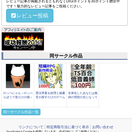
レビュー記事が掲載されるともれなくDiGiポイントを30ポイント贈呈中
です！魅力的なレビュー記事をご投稿ください。
レビュー投稿
同サークル作品
のっぺにゃん～のっぺ
憲法草案を総理と秘書
女体化したあなたは義
らぼうで首だけの猫～
官が探すだけのゲーム
姉の理想の女になって
しまった
同一サークル作品一覧
リンクについて
特定商取引法に基づく表示
お問い合わせ
JavaScriptとCookieを使用しています。必ずONにしてご利用ください。