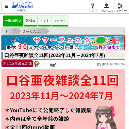
一般同人
ヘルプ
Myメニュ
コーナー
一般向同人
素材集
ソフト
コミック
>
>
トップ
きみりんこ。
口谷亜夜雑談全11回(2023年11月～2024年7月)
口谷亜夜雑談全11回(2023年11月～2024年7月)
最大15％還元対象
作品ID:ITM0288534