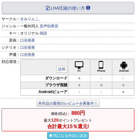
LHA圧縮の使い方
サークル：
きみりんこ。
ジャンル：
一般向同人
音声効果音
キー：
オリジナル
雑談
原画：
口谷亜夜
シナリオ：
口谷亜夜
声優：
口谷亜夜
対応環境：
PC対応
iPhone対応
Andr
説明
ダウンロード
○
-
-
ブラウザ視聴
○
○
○
Androidビューア
-
-
○
本作品の最初のレビューを募集中！
880円
価格(税込)：
120
最大
ポイントプレゼント
合計最大15％還元!
気になる作品に追加