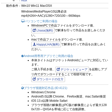
動作条件：
Win10 Win11 MacOSX
WindowsMediaPlayer10以降必須
mp4(H264+AAC)/1280×720/100～660kbps
パソコンでご利用の場合
WindowsPCで作品ファイルをダウンロード後、
で解凍を行って作品をお楽しみくださ
Lhasa(無料)
い。
macで作品ファイルをダウンロード後、
で解凍を行って作品をお楽しみく
HappyLHA(無料)
ださい。
Android用専用アプリでご利用の場合
本体タイトルはデジケットAndroidビューアに対応してい
ます。
ご購入手続き後、
を起動しアプ
デジケットビューア
リ内でダウンロードすることで視聴可能です。
ダウンロードの仕方
ブラウザ視聴対応作品 (ID:4121)
Windows:Chrome
Android5.0以降:Chrome、Firefox推奨、mac:Safari推奨
iOS 13.x以降:Mobile Safari
ブラウザ視聴の解像度はPC版の解像度によらず最大128
0x720～QVGAを帯域に応じて自動調整。