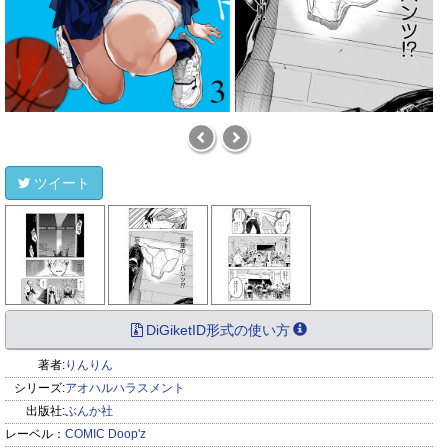
ツイート
DiGiketID形式の使い方
著者:
りんりん
シリーズ:
アオハルハラスメント
出版社:
ぶんか社
レーベル：
COMIC Doop'z