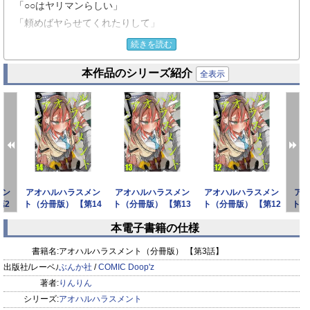
「○○はヤリマンらしい」
「頼めばヤらせてくれたりして」
――昼休み、下世話な会話が飛び交う教室で大上の頭痛は酷さ
続きを読む
を増していた。
本作品のシリーズ紹介
たまらず教室を抜け出し、ひとり過ごせる場所を求めて辿り着
全表示
いたのは体育倉庫。
そこで大上が目にしたのは、同じくクラスで孤立している瀬理
のオナ…いや、おし…っこ…？
咄嗟に身を隠した大上だったが、フラついた拍子に彼女に気づ
かれてしまう。
困惑する大上に、瀬理はふたりで“ストレス発散”することを提
メン
アオハルハラスメン
アオハルハラスメン
アオハルハラスメン
ア
案する――。
第2
ト（分冊版） 【第14
ト（分冊版） 【第13
ト（分冊版） 【第12
ト（
話】
話】
話】
本電子書籍の仕様
prev
next
書籍名:
アオハルハラスメント（分冊版） 【第3話】
出版社/レーベル:
ぶんか社
/
COMIC Doop'z
著者:
りんりん
シリーズ:
アオハルハラスメント