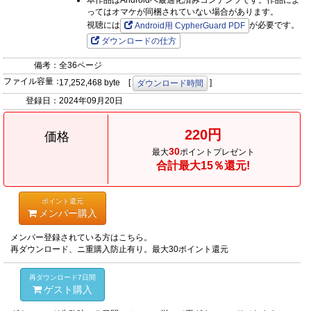
本作品はAndroidへ最適化済みコンテンツです。作品によ
ってはオマケが同梱されていない場合があります。
視聴には
が必要です。
Android用 CypherGuard PDF
ダウンロードの仕方
備考：
全36ページ
ファイル容量：
17,252,468 byte [
]
ダウンロード時間
登録日：
2024年09月20日
220円
価格
30
最大
ポイントプレゼント
合計最大15％還元!
ポイント還元
メンバー購入
メンバー登録されている方はこちら。
再ダウンロード、ニ重購入防止有り。最大30ポイント還元
再ダウンロード7日間
ゲスト購入