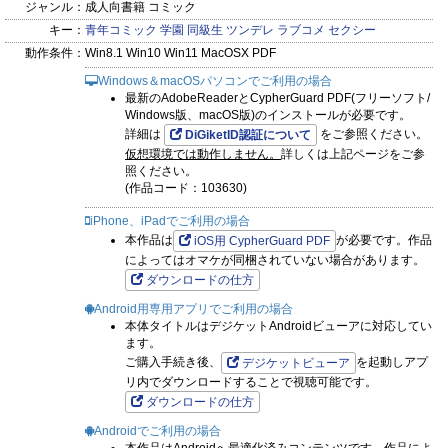
ジャンル：
成人向書籍 コミック
キー：
青年コミック
学園
同級生
ツンデレ
ラブコメ
セクシー
動作条件：
Win8.1 Win10 Win11 MacOSX PDF
Windows＆macOSパソコンでご利用の場合
最新のAdobeReaderとCypherGuard PDF(フリーソフト/
Windows版、macOS版)のインストールが必要です。
詳細は
をご参照ください。
DiGiketID認証について
仮想環境では動作しません。
詳しくは上記ページをご参
照ください。
(作品コード：103630)
iPhone、iPadでご利用の場合
本作品は
が必要です。作品
iOS用 CypherGuard PDF
によってはオマケが同梱されていない場合があります。
ダウンロードの仕方
Android用専用アプリでご利用の場合
本体タイトルはデジケットAndroidビューアに対応してい
ます。
ご購入手続き後、
を起動しアプ
デジケットビューア
リ内でダウンロードすることで視聴可能です。
ダウンロードの仕方
Androidでご利用の場合