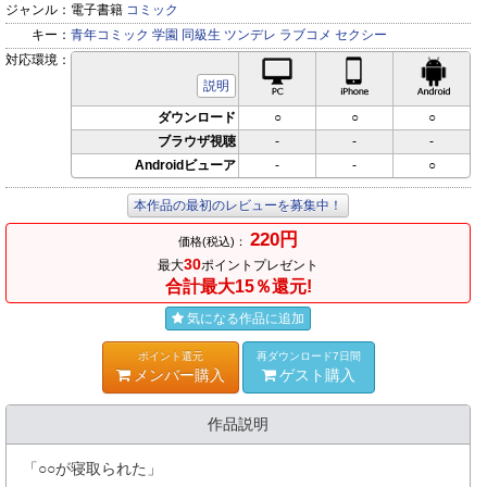
ジャンル：
電子書籍
コミック
キー：
青年コミック
学園
同級生
ツンデレ
ラブコメ
セクシー
対応環境：
PC対応
iPhone対応
Andr
説明
ダウンロード
○
○
○
ブラウザ視聴
-
-
-
Androidビューア
-
-
○
本作品の最初のレビューを募集中！
220円
価格(税込)：
30
最大
ポイントプレゼント
合計最大15％還元!
気になる作品に追加
ポイント還元
再ダウンロード7日間
メンバー購入
ゲスト購入
作品説明
「○○が寝取られた」