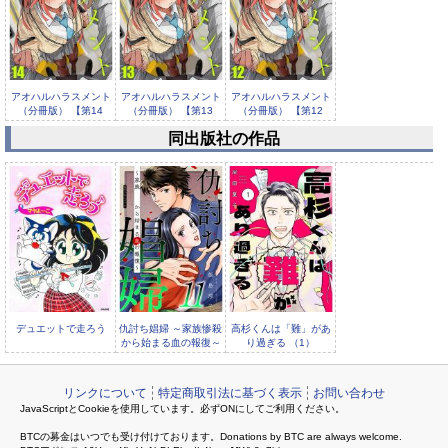
アオハルハラスメント
アオハルハラスメント
アオハルハラスメント
（分冊版） 【第14
（分冊版） 【第13
（分冊版） 【第12
話】
話】
話】
同出版社の作品
アオハルハラスメント
（分冊版） 【第11
話】
デュエットで走ろう
仇討ち娼婦 ～家族惨殺
高杉くんは「難」があ
から始まる血の報復～
り過ぎる （1）
（11）
リンクについて
特定商取引法に基づく表示
お問い合わせ
JavaScriptとCookieを使用しています。必ずONにしてご利用ください。
BTCの募金はいつでも受け付けております。Donations by BTC are always welcome.