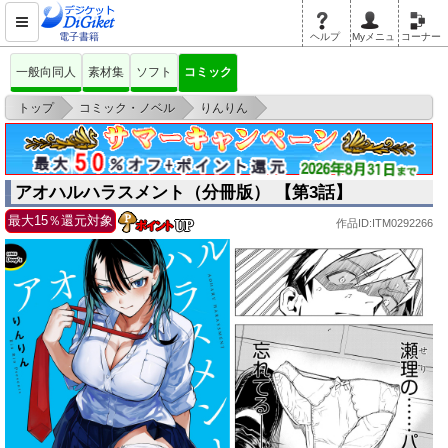
電子書籍
ヘルプ
Myメニュ
コーナー
一般向同人
素材集
ソフト
コミック
>
>
>
トップ
コミック・ノベル
りんりん
アオハルハラスメント（分冊版） 【第3話】
アオハルハラスメント（分冊版） 【第3話】
最大15％還元対象
作品ID:ITM0292266