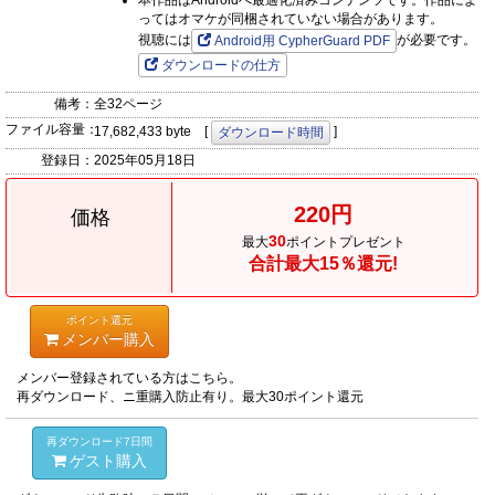
本作品はAndroidへ最適化済みコンテンツです。作品によ
ってはオマケが同梱されていない場合があります。
視聴には
が必要です。
Android用 CypherGuard PDF
ダウンロードの仕方
備考：
全32ページ
ファイル容量：
17,682,433 byte [
]
ダウンロード時間
登録日：
2025年05月18日
220円
価格
30
最大
ポイントプレゼント
合計最大15％還元!
ポイント還元
メンバー購入
メンバー登録されている方はこちら。
再ダウンロード、ニ重購入防止有り。最大30ポイント還元
再ダウンロード7日間
ゲスト購入