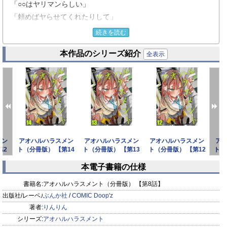
「○○はヤリマンらしい」
「頼めばヤらせてくれたりして」
――昼休み、下世話な会話が飛び交う教室で大上の頭痛は酷さ
続きを読む
を増していた。
本作品のシリーズ紹介
たまらず教室を抜け出し、ひとり過ごせる場所を求めて辿り着
全表示
いたのは体育倉庫。
そこで大上が目にしたのは、同じくクラスで孤立している瀬理
のオナ…いや、おし…っこ…？
咄嗟に身を隠した大上だったが、フラついた拍子に彼女に気づ
かれてしまう。
困惑する大上に、瀬理はふたりで“ストレス発散”することを提
メン
アオハルハラスメン
アオハルハラスメン
アオハルハラスメン
ア
案する――。
第2
ト（分冊版） 【第14
ト（分冊版） 【第13
ト（分冊版） 【第12
ト（
話】
話】
話】
本電子書籍の仕様
prev
next
書籍名:
アオハルハラスメント（分冊版） 【第8話】
出版社/レーベル:
ぶんか社
/
COMIC Doop'z
著者:
りんりん
シリーズ:
アオハルハラスメント