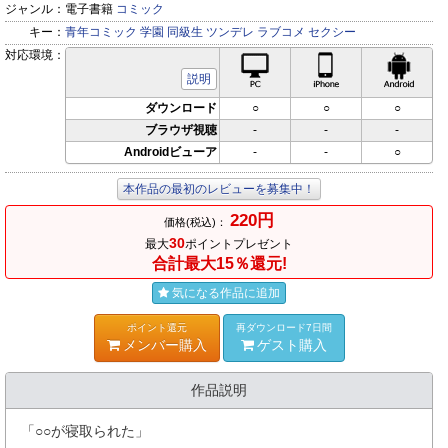
ジャンル：
電子書籍
コミック
キー：
青年コミック
学園
同級生
ツンデレ
ラブコメ
セクシー
対応環境：
PC対応
iPhone対応
Andr
説明
ダウンロード
○
○
○
ブラウザ視聴
-
-
-
Androidビューア
-
-
○
本作品の最初のレビューを募集中！
220円
価格(税込)：
30
最大
ポイントプレゼント
合計最大15％還元!
気になる作品に追加
ポイント還元
再ダウンロード7日間
メンバー購入
ゲスト購入
作品説明
「○○が寝取られた」