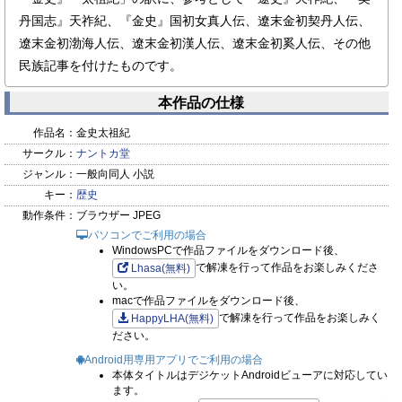
丹国志』天祚紀、『金史』国初女真人伝、遼末金初契丹人伝、
遼末金初渤海人伝、遼末金初漢人伝、遼末金初奚人伝、その他
民族記事を付けたものです。
本作品の仕様
作品名：
金史太祖紀
サークル：
ナントカ堂
ジャンル：
一般向同人 小説
キー：
歴史
動作条件：
ブラウザー JPEG
パソコンでご利用の場合
WindowsPCで作品ファイルをダウンロード後、
で解凍を行って作品をお楽しみくださ
Lhasa(無料)
い。
macで作品ファイルをダウンロード後、
で解凍を行って作品をお楽しみく
HappyLHA(無料)
ださい。
Android用専用アプリでご利用の場合
本体タイトルはデジケットAndroidビューアに対応してい
ます。