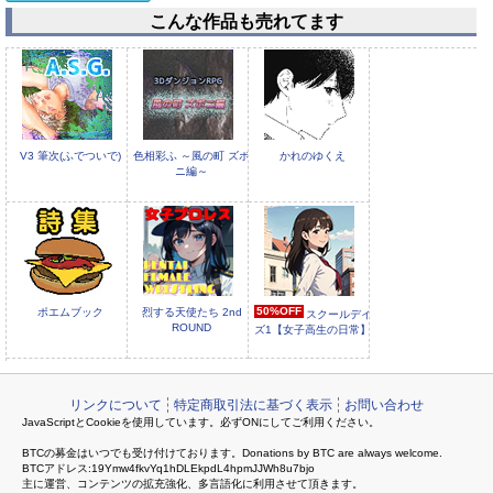
こんな作品も売れてます
50%OFF
50%OFF
元史兵志
訳本『金
史』世紀
V3 筆次(ふでついで)
色相彩ふ ～風の町 ズボ
かれのゆくえ
ニ編～
50%OFF
ポエムブック
烈する天使たち 2nd
スクールデイ
ROUND
ズ1【女子高生の日常】
リンクについて
特定商取引法に基づく表示
お問い合わせ
JavaScriptとCookieを使用しています。必ずONにしてご利用ください。
BTCの募金はいつでも受け付けております。Donations by BTC are always welcome.
BTCアドレス:19Ymw4fkvYq1hDLEkpdL4hpmJJWh8u7bjo
主に運営、コンテンツの拡充強化、多言語化に利用させて頂きます。