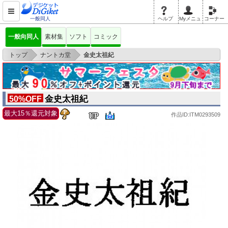
一般同人
ヘルプ
Myメニュ
コーナー
一般向同人
素材集
ソフト
コミック
>
>
トップ
ナントカ堂
金史太祖紀
金史太祖紀
50%OFF
最大15％還元対象
作品ID:ITM0293509