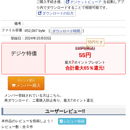
ご購入手続き後、
を起動しアプ
デジケットビューア
リ内でダウンロードすることで視聴可能です。
ダウンロードの仕方
備考：
ファイル容量：
452,067 byte [
]
ダウンロード時間
登録日：
2024年10月03日
55円引き
110円(税込)
デジケ特価
55円
7
最大
ポイントプレゼント
合計最大65％還元!
ポイント還元
メンバー購入
メンバー登録されている方はこちら。
再ダウンロード、ニ重購入防止有り。最大7ポイント還元
ユーザーレビュー!!
本作品のレビューを投稿しよう！
レビュー投稿
レビュー数：全 0 件