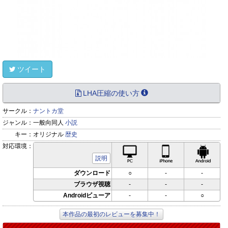
ツイート
LHA圧縮の使い方
サークル：
ナントカ堂
ジャンル：
一般向同人
小説
キー：
オリジナル
歴史
対応環境：
PC対応
iPhone対応
Andr
説明
ダウンロード
○
-
-
ブラウザ視聴
-
-
-
Androidビューア
-
-
○
本作品の最初のレビューを募集中！