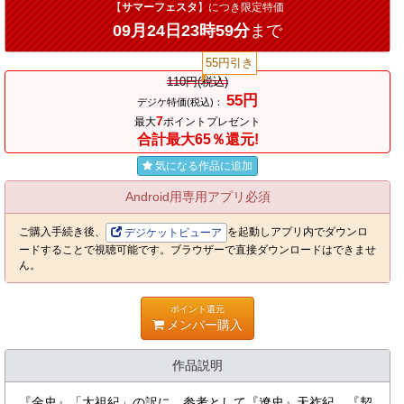
【
サマーフェスタ
】につき限定特価
09月24日23時59分
まで
55円引き
110円(税込)
55円
デジケ特価(税込)：
7
最大
ポイントプレゼント
合計最大65％還元!
気になる作品に追加
Android用専用アプリ必須
ご購入手続き後、
を起動しアプリ内でダウンロ
デジケットビューア
ードすることで視聴可能です。ブラウザーで直接ダウンロードはできませ
ん。
ポイント還元
メンバー購入
作品説明
『金史』「太祖紀」の訳に、参考として『遼史』天祚紀、『契