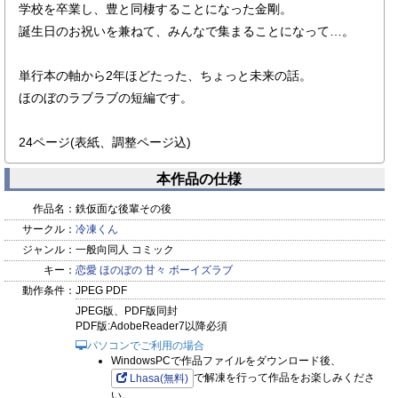
学校を卒業し、豊と同棲することになった金剛。
誕生日のお祝いを兼ねて、みんなで集まることになって…。
単行本の軸から2年ほどたった、ちょっと未来の話。
ほのぼのラブラブの短編です。
24ページ(表紙、調整ページ込)
本作品の仕様
作品名：
鉄仮面な後輩その後
サークル：
冷凍くん
ジャンル：
一般向同人 コミック
キー：
恋愛
ほのぼの
甘々
ボーイズラブ
動作条件：
JPEG PDF
JPEG版、PDF版同封
PDF版:AdobeReader7以降必須
パソコンでご利用の場合
WindowsPCで作品ファイルをダウンロード後、
で解凍を行って作品をお楽しみくださ
Lhasa(無料)
い。