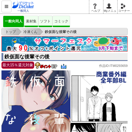
一般同人
ヘルプ
Myメニュ
コーナー
一般向同人
素材集
ソフト
コミック
>
>
トップ
冷凍くん
鉄仮面な後輩その後
鉄仮面な後輩その後
最大15％還元対象
作品ID:ITM0293659