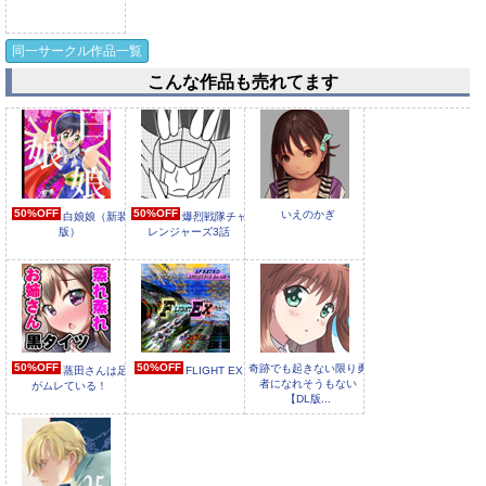
同一サークル作品一覧
こんな作品も売れてます
50%OFF
50%OFF
いえのかぎ
白娘娘（新装
爆烈戦隊チャ
版）
レンジャーズ3話
50%OFF
50%OFF
奇跡でも起きない限り勇
蒸田さんは足
FLIGHT EX
者になれそうもない
がムレている！
【DL版...