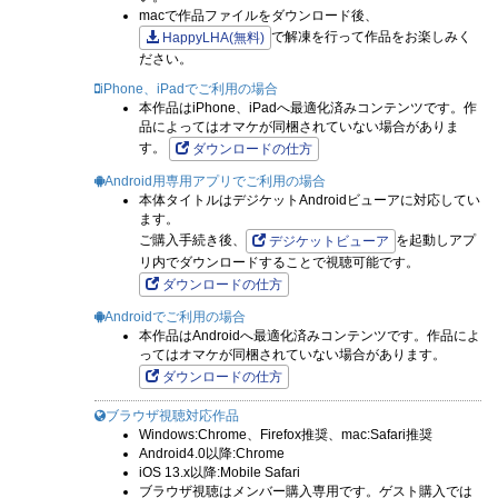
macで作品ファイルをダウンロード後、
で解凍を行って作品をお楽しみく
HappyLHA(無料)
ださい。
iPhone、iPadでご利用の場合
本作品はiPhone、iPadへ最適化済みコンテンツです。作
品によってはオマケが同梱されていない場合がありま
す。
ダウンロードの仕方
Android用専用アプリでご利用の場合
本体タイトルはデジケットAndroidビューアに対応してい
ます。
ご購入手続き後、
を起動しアプ
デジケットビューア
リ内でダウンロードすることで視聴可能です。
ダウンロードの仕方
Androidでご利用の場合
本作品はAndroidへ最適化済みコンテンツです。作品によ
ってはオマケが同梱されていない場合があります。
ダウンロードの仕方
ブラウザ視聴対応作品
Windows:Chrome、Firefox推奨、mac:Safari推奨
Android4.0以降:Chrome
iOS 13.x以降:Mobile Safari
ブラウザ視聴はメンバー購入専用です。ゲスト購入では