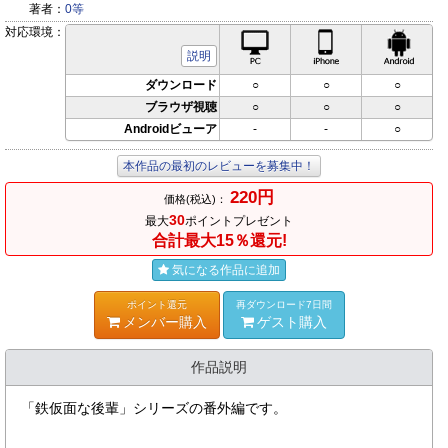
著者：
0等
対応環境：
PC対応
iPhone対応
Andr
説明
ダウンロード
○
○
○
ブラウザ視聴
○
○
○
Androidビューア
-
-
○
本作品の最初のレビューを募集中！
220円
価格(税込)：
30
最大
ポイントプレゼント
合計最大15％還元!
気になる作品に追加
ポイント還元
再ダウンロード7日間
メンバー購入
ゲスト購入
作品説明
「鉄仮面な後輩」シリーズの番外編です。