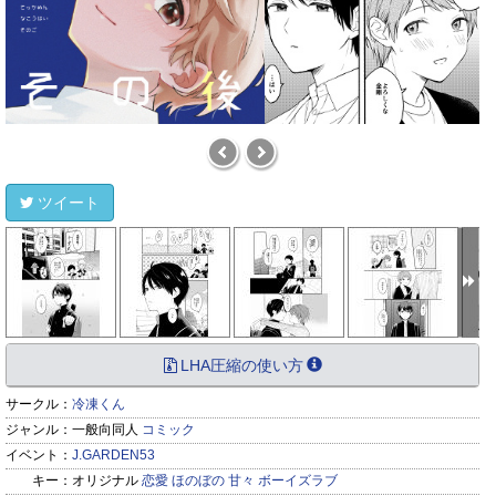
ツイート
LHA圧縮の使い方
サークル：
冷凍くん
ジャンル：
一般向同人
コミック
イベント：
J.GARDEN53
キー：
オリジナル
恋愛
ほのぼの
甘々
ボーイズラブ