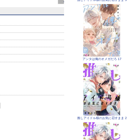
ろしおまけ付き特装版】 1
アンタは俺のオメガだろ 17
推しアイドル様のお気に召すまま 2