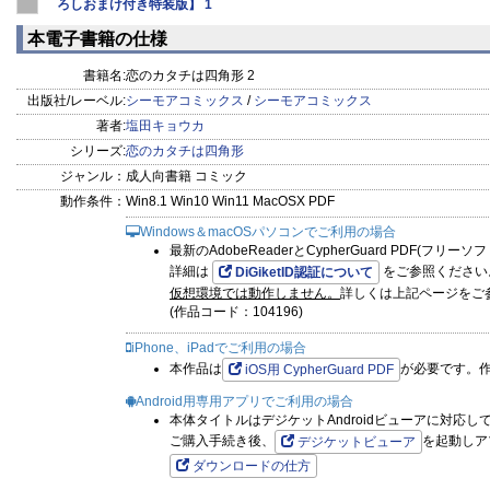
ろしおまけ付き特装版】 1
本電子書籍の仕様
書籍名:
恋のカタチは四角形 2
出版社/レーベル:
シーモアコミックス
/
シーモアコミックス
著者:
塩田キョウカ
シリーズ:
恋のカタチは四角形
ジャンル：
成人向書籍 コミック
動作条件：
Win8.1 Win10 Win11 MacOSX PDF
Windows＆macOSパソコンでご利用の場合
最新のAdobeReaderとCypherGuard PDF(フリ
詳細は
をご参照ください
DiGiketID認証について
仮想環境では動作しません。
詳しくは上記ページをご
(作品コード：104196)
iPhone、iPadでご利用の場合
本作品は
が必要です。
iOS用 CypherGuard PDF
Android用専用アプリでご利用の場合
本体タイトルはデジケットAndroidビューアに対応し
ご購入手続き後、
を起動しア
デジケットビューア
ダウンロードの仕方