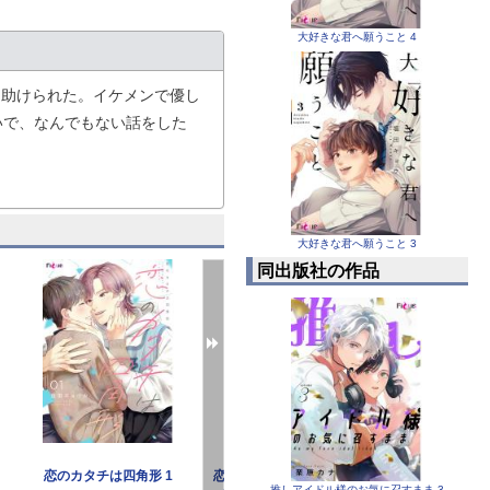
大好きな君へ願うこと 4
に助けられた。イケメンで優し
いで、なんでもない話をした
いく―――。
大好きな君へ願うこと 3
同出版社の作品
恋のカタチは四角形 1
恋のカタチは四角形【描き下
恋のカタチ
推しアイドル様のお気に召すまま 3