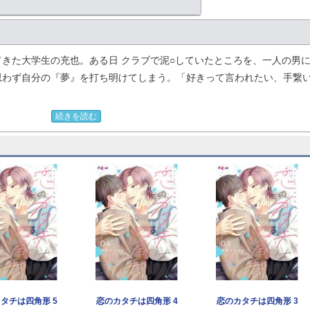
きた大学生の充也。ある日 クラブで泥○していたところを、一人の男
思わず自分の『夢』を打ち明けてしまう。「好きって言われたい、手繋
ら、大丈夫」初めて感じるぬくもりに、充也の中である感情が芽生えて
続きを読む
しいハートフル・ストーリー。【フィカス】
タチは四角形 5
恋のカタチは四角形 4
恋のカタチは四角形 3