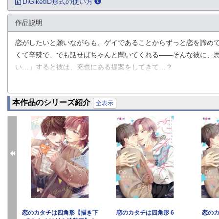
DiGiketID形式の使い方
作品説明
恋がしたいと願いながらも、ゲイであることからずっと恋を諦めて
くて辛辣で、でも話せばちゃんと聞いてくれる――そんな彼に、
い…」すると彼は、充也にある提案をしてきて…？
「恥ずかしいので目…瞑っててください…」「焦らなくていいか
本音不詳のクール保育士×恋愛初心者大学生の、もどかしくも愛お
本作品のシリーズ紹介
全表示
1
恋のカタチは四角形【描き下
恋のカタチは四角形 6
恋のカ