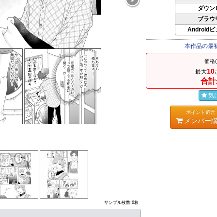
ダウン
ブラウ
Android
本作品の最
価格
10
最大
合計
気
ポイント還元
メンバー
サンプル枚数:6枚