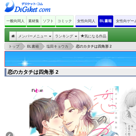
一般向同人
素材集
ソフト
コミック
女性向同人
BL書籍
女性向ゲー
メンバーメニュー
ランキング
気になる作品
>
>
>
トップ
BL書籍
塩田キョウカ
恋のカタチは四角形 2
恋のカタチは四角形 2