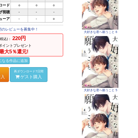
ロード
○
○
○
ザ視聴
-
-
-
ビューア
-
-
○
初のレビューを募集中！
大好きな君へ願うこと 6
220円
(税込)：
ポイントプレゼント
最大5％還元!
になる作品に追加
再ダウンロード7日間
購入
ゲスト購入
大好きな君へ願うこと 5