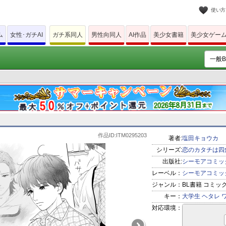
使い方
ム
女性･ガチAI
ガチ系同人
男性向同人
AI作品
美少女書籍
美少女ゲー
作品ID:ITM0295203
著者:
塩田キョウカ
シリーズ:
恋のカタチは四
出版社:
シーモアコミッ
レーベル：
シーモアコミッ
ジャンル：
BL書籍 コミッ
キー：
大学生
ヘタレ
対応環境：