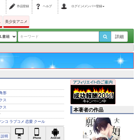
作品登録
ヘルプ
ログイン/メンバー登録
ム
美少女アニメ
詳細
角形
クス
クス
本著者の作品
ク
ワンコ
ラブコメ
恋愛
クール
PC対応
iPhone対応
Android対応
説明