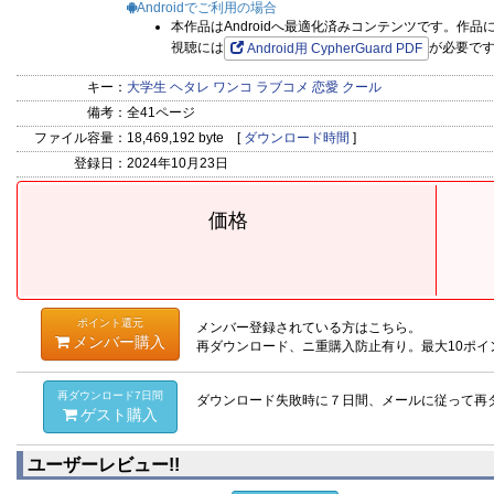
Androidでご利用の場合
本作品はAndroidへ最適化済みコンテンツです。作
視聴には
が必要で
Android用 CypherGuard PDF
キー：
大学生
ヘタレ
ワンコ
ラブコメ
恋愛
クール
備考：
全41ページ
ファイル容量：
18,469,192 byte [
ダウンロード時間
]
登録日：
2024年10月23日
価格
ポイント還元
メンバー登録されている方はこちら。
メンバー購入
再ダウンロード、ニ重購入防止有り。最大10ポイ
再ダウンロード7日間
ダウンロード失敗時に７日間、メールに従って再
ゲスト購入
ユーザーレビュー!!