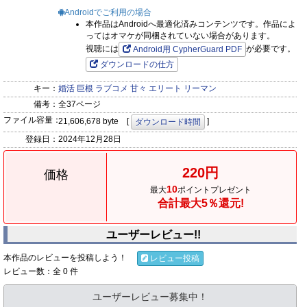
Androidでご利用の場合
本作品はAndroidへ最適化済みコンテンツです。作品によ
ってはオマケが同梱されていない場合があります。
視聴には
が必要です。
Android用 CypherGuard PDF
ダウンロードの仕方
キー：
婚活
巨根
ラブコメ
甘々
エリート
リーマン
備考：
全37ページ
ファイル容量：
21,606,678 byte [
]
ダウンロード時間
登録日：
2024年12月28日
220円
価格
10
最大
ポイントプレゼント
合計最大5％還元!
ユーザーレビュー!!
本作品のレビューを投稿しよう！
レビュー投稿
レビュー数：全 0 件
ユーザーレビュー募集中！