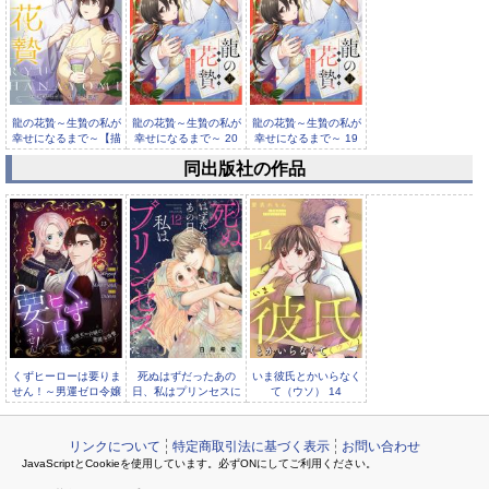
龍の花贄～生贄の私が
龍の花贄～生贄の私が
龍の花贄～生贄の私が
幸せになるまで～【描
幸せになるまで～ 20
幸せになるまで～ 19
き下ろし...
同出版社の作品
龍の花贄～生贄の私が
幸せになるまで～ 18
くずヒーローは要りま
死ぬはずだったあの
いま彼氏とかいらなく
せん！～男運ゼロ令嬢
日、私はプリンセスに
て（ウソ） 14
の華麗な復讐～（フル
なった。 12
リンクについて
特定商取引法に基づく表示
お問い合わせ
JavaScriptとCookieを使用しています。必ずONにしてご利用ください。