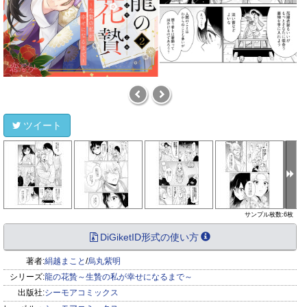
ツイート
サンプル枚数:6枚
DiGiketID形式の使い方
著者:
絹越まこと
/
烏丸紫明
シリーズ:
龍の花贄～生贄の私が幸せになるまで～
出版社:
シーモアコミックス