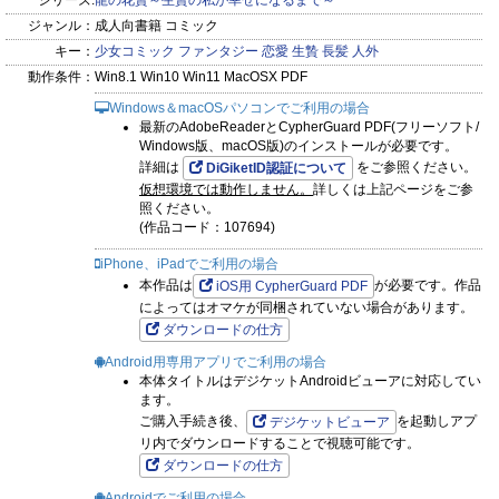
シリーズ:
龍の花贄～生贄の私が幸せになるまで～
ジャンル：
成人向書籍 コミック
キー：
少女コミック
ファンタジー
恋愛
生贄
長髪
人外
動作条件：
Win8.1 Win10 Win11 MacOSX PDF
Windows＆macOSパソコンでご利用の場合
最新のAdobeReaderとCypherGuard PDF(フリーソフト/
Windows版、macOS版)のインストールが必要です。
詳細は
をご参照ください。
DiGiketID認証について
仮想環境では動作しません。
詳しくは上記ページをご参
照ください。
(作品コード：107694)
iPhone、iPadでご利用の場合
本作品は
が必要です。作品
iOS用 CypherGuard PDF
によってはオマケが同梱されていない場合があります。
ダウンロードの仕方
Android用専用アプリでご利用の場合
本体タイトルはデジケットAndroidビューアに対応してい
ます。
ご購入手続き後、
を起動しアプ
デジケットビューア
リ内でダウンロードすることで視聴可能です。
ダウンロードの仕方
Androidでご利用の場合