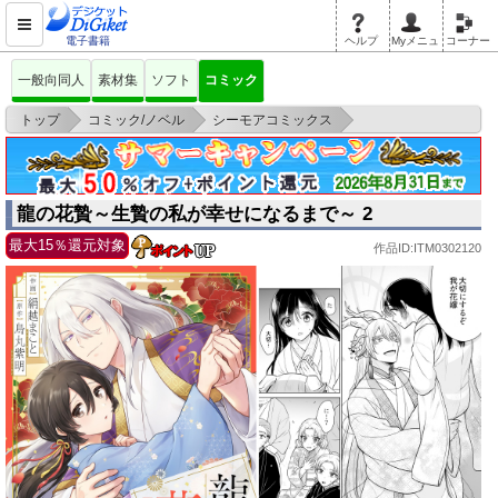
電子書籍
ヘルプ
Myメニュ
コーナー
一般向同人
素材集
ソフト
コミック
>
>
>
トップ
コミック/ノベル
シーモアコミックス
龍の花贄～生贄の私が幸せになるまで～ 2
龍の花贄～生贄の私が幸せになるまで～ 2
最大15％還元対象
作品ID:ITM0302120