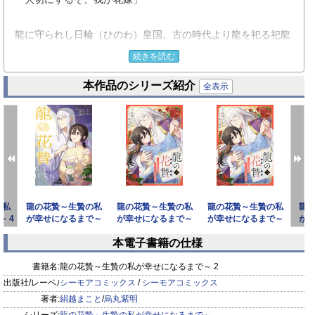
龍に守られし日輪（ひのわ）皇国。古の時代より龍を祀る祀龍
家（しりゅうけ）には、 変わらぬ守護を祈願するため、百年に
続きを読む
一度当主の娘を『はなよめ』として差し出す習わしがあった。
本作品のシリーズ紹介
はなよめと呼ばれるが、 当てられた字は花贄。つまり──生贄
全表示
だ。
祀龍家に引き取られ、虐げられ続けてきた千代は花贄として龍
に喰らわれることでこの辛い生から逃れられると思っていた
が、龍は千代を「大切にする」と抱き締めて──？
生贄の少女が神に愛されて花開く──和風ロマンスファンタジ
ー。【恋するソワレ】
の私
龍の花贄～生贄の私
龍の花贄～生贄の私
龍の花贄～生贄の私
龍
 4
が幸せになるまで～
が幸せになるまで～
が幸せになるまで～
が
【描き下ろしおまけ
20
19
本電子書籍の仕様
付き特
prev
next
書籍名:
龍の花贄～生贄の私が幸せになるまで～ 2
出版社/レーベル:
シーモアコミックス
/
シーモアコミックス
著者:
絹越まこと
/
烏丸紫明