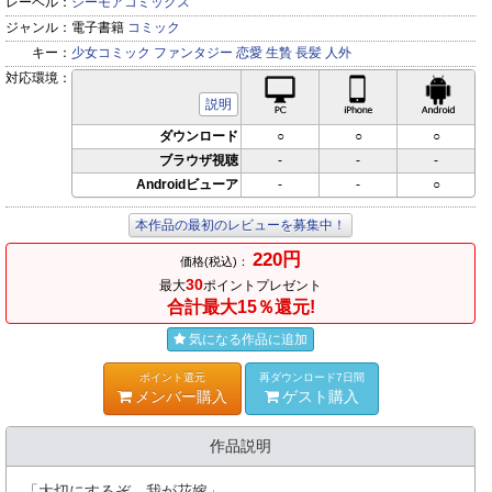
レーベル：
シーモアコミックス
ジャンル：
電子書籍
コミック
キー：
少女コミック
ファンタジー
恋愛
生贄
長髪
人外
対応環境：
PC対応
iPhone対応
Andr
説明
ダウンロード
○
○
○
ブラウザ視聴
-
-
-
Androidビューア
-
-
○
本作品の最初のレビューを募集中！
220円
価格(税込)：
30
最大
ポイントプレゼント
合計最大15％還元!
気になる作品に追加
ポイント還元
再ダウンロード7日間
メンバー購入
ゲスト購入
作品説明
「大切にするぞ、我が花嫁」