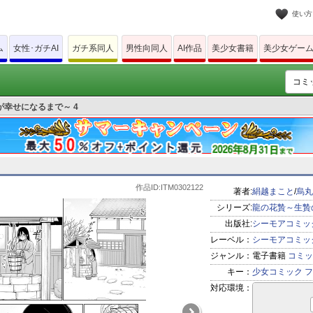
使い方
ム
女性･ガチAI
ガチ系同人
男性向同人
AI作品
美少女書籍
美少女ゲー
幸せになるまで～ 4
作品ID:ITM0302122
著者:
絹越まこと
/
烏丸
シリーズ:
龍の花贄～生贄
出版社:
シーモアコミッ
レーベル：
シーモアコミッ
ジャンル：
電子書籍
コミッ
キー：
少女コミック
フ
対応環境：