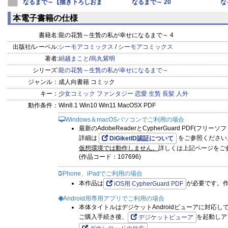
なるまで～【描き下ろしおま
なるまで～ 20
な
け付き特
本電子書籍の仕様
書籍名:
龍の花贄～生贄の私が幸せになるまで～ 4
出版社/レーベル:
シーモアコミックス
/
シーモアコミックス
著者:
絹越まこと
/
烏丸紫明
シリーズ:
龍の花贄～生贄の私が幸せになるまで～
ジャンル：
成人向書籍 コミック
キー：
少女コミック
ファンタジー
恋愛
生贄
長髪
人外
動作条件：
Win8.1 Win10 Win11 MacOSX PDF
Windows＆macOSパソコンでご利用の場合
最新のAdobeReaderとCypherGuard PDF(フリ
詳細は
をご参照ください
DiGiketID認証について
仮想環境では動作しません。
詳しくは上記ページをご
(作品コード：107696)
iPhone、iPadでご利用の場合
本作品は
が必要です。
iOS用 CypherGuard PDF
Android用専用アプリでご利用の場合
本体タイトルはデジケットAndroidビューアに対応し
ご購入手続き後、
を起動しア
デジケットビューア