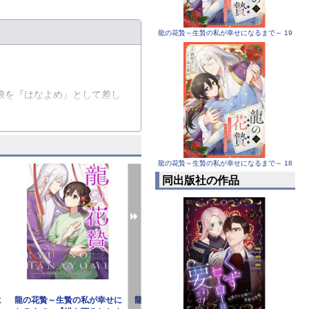
龍の花贄～生贄の私が幸せになるまで～ 19
娘を『はなよめ』として差し
を「大切にする」と抱き締めて
龍の花贄～生贄の私が幸せになるまで～ 18
同出版社の作品
に
龍の花贄～生贄の私が幸せに
龍の花贄～生贄の私が幸せに
龍の花贄～生