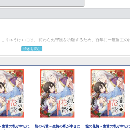
しりゅうけ）には、 変わらぬ守護を祈願するため、百年に一度当主の
続きを読む
喰らわれることでこの辛い生から逃れられると思っていたが、龍は千代
【恋するソワレ】
～生贄の私が幸せに
龍の花贄～生贄の私が幸せに
龍の花贄～生贄の私が幸せ