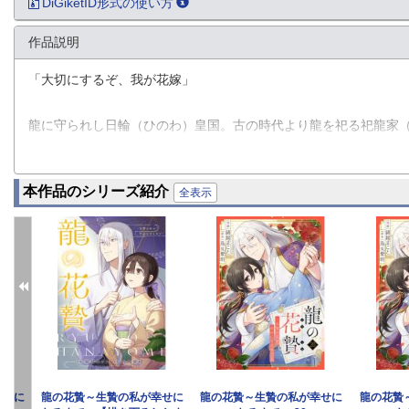
DiGiketID形式の使い方
作品説明
「大切にするぞ、我が花嫁」
龍に守られし日輪（ひのわ）皇国。古の時代より龍を祀る祀龍家（
出す習わしがあった。
はなよめと呼ばれるが、 当てられた字は花贄。つまり──生贄だ。
本作品のシリーズ紹介
祀龍家に引き取られ、虐げられ続けてきた千代は花贄として龍に
全表示
──？
生贄の少女が神に愛されて花開く──和風ロマンスファンタジー。
幸せに
龍の花贄～生贄の私が幸せに
龍の花贄～生贄の私が幸せに
龍の花贄