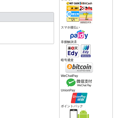
スマホ後払い
非接触決済
暗号通貨
WeChatPay
UnionPay
ポイントバック