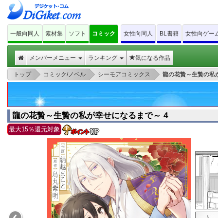
一般向同人
素材集
ソフト
コミック
女性向同人
BL書籍
女性向ゲー
メンバーメニュー
ランキング
気になる作品
>
>
>
トップ
コミック/ノベル
シーモアコミックス
龍の花贄～生贄の私が
龍の花贄～生贄の私が幸せになるまで～ 4
最大15％還元対象