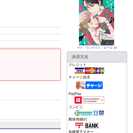
マイ・ワンナイト・ルール 19
決済方法
クレジット
チャージ決済
PayPay
コンビニ
郵便局/銀行
各種電子マネー