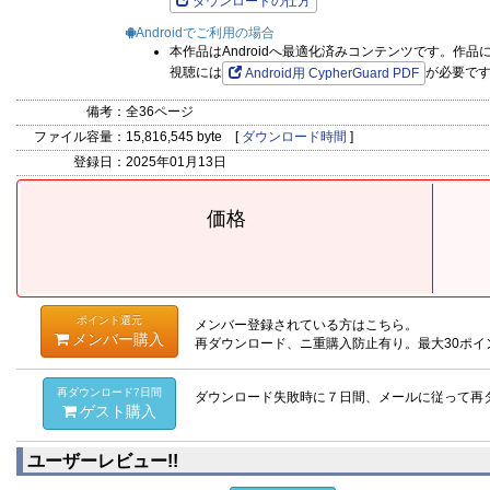
ダウンロードの仕方
Androidでご利用の場合
本作品はAndroidへ最適化済みコンテンツです。作
視聴には
が必要で
Android用 CypherGuard PDF
備考：
全36ページ
ファイル容量：
15,816,545 byte [
ダウンロード時間
]
登録日：
2025年01月13日
価格
ポイント還元
メンバー登録されている方はこちら。
メンバー購入
再ダウンロード、ニ重購入防止有り。最大30ポイ
再ダウンロード7日間
ダウンロード失敗時に７日間、メールに従って再
ゲスト購入
ユーザーレビュー!!