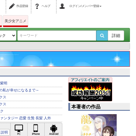
作品登録
ヘルプ
ログイン/メンバー登録
ム
美少女アニメ
詳細
紫明
の私が幸せになるまで～
クス
クス
本著者の作品
ク
ァンタジー
恋愛
生贄
長髪
人外
PC対応
iPhone対応
Android対応
説明