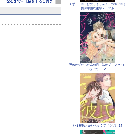
なるまで～【描き下ろしおま
なるまで～ 16
なるまで
くずヒーローは要りません！～男運ゼロ令
け付き特
嬢の華麗な復讐～（フル
死ぬはずだったあの日、私はプリンセスに
なった。 12
いま彼氏とかいらなくて（ウソ） 14