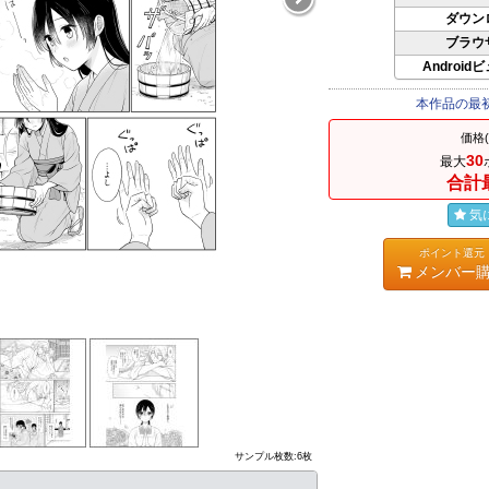
ダウン
ブラウ
Android
本作品の最
価格
30
最大
合計
気
ポイント還元
メンバー
サンプル枚数:6枚