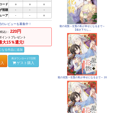
ロード
○
○
○
ザ視聴
-
-
-
ビューア
-
-
○
初のレビューを募集中！
龍の花贄～生贄の私が幸せになるまで～
【描き下ろし...
220円
(税込)：
ポイントプレゼント
最大15％還元!
になる作品に追加
再ダウンロード7日間
購入
ゲスト購入
龍の花贄～生贄の私が幸せになるまで～ 20