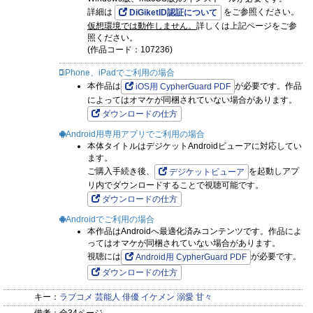
詳細は
をご参照ください。
DiGiketID認証について
恥じらうほどに従って
仮想環境では動作しません。
詳しくは上記ページをご参
分冊版 ： 1
照ください。
(作品コード：107236)
iPhone、iPadでご利用の場合
本作品は
が必要です。作品
iOS用 CypherGuard PDF
によってはオマケが同梱されていない場合があります。
ダウンロードの仕方
Android用専用アプリでご利用の場合
本体タイトルはデジケットAndroidビューアに対応してい
ます。
ご購入手続き後、
を起動しアプ
デジケットビューア
リ内でダウンロードすることで視聴可能です。
ダウンロードの仕方
Androidでご利用の場合
本作品はAndroidへ最適化済みコンテンツです。作品によ
ってはオマケが同梱されていない場合があります。
視聴には
が必要です。
Android用 CypherGuard PDF
ダウンロードの仕方
キー：
ラブコメ
芸能人
俳優
イケメン
溺愛
甘々