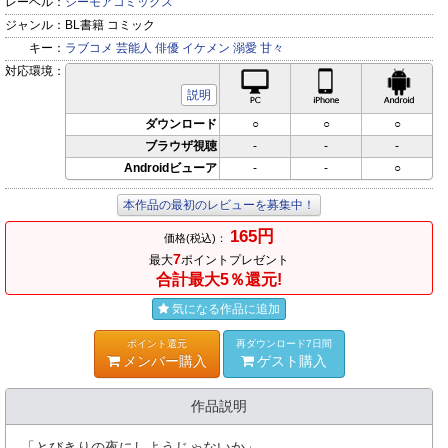
レーベル：
シーモアコミックス
ジャンル：
BL書籍 コミック
キー：
ラブコメ
芸能人
俳優
イケメン
溺愛
甘々
対応環境：
PC対応
iPhone対応
Andr
説明
ダウンロード
○
○
○
ブラウザ視聴
-
-
-
Androidビューア
-
-
○
本作品の最初のレビューを募集中！
165円
価格(税込)：
7
最大
ポイントプレゼント
合計最大5％還元!
気になる作品に追加
ポイント還元
再ダウンロード7日間
メンバー購入
ゲスト購入
作品説明
「とびきりの夜にしようじゃないか」