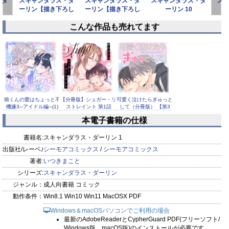
・ダ
スキャンダラス・ダ
スキャンダラス・ダ
スキャンダラス・ダ
ス
ーリン【描き下ろし
ーリン【描き下ろし
ーリン 10
おまけ付き特装版】 2
おまけ付き特装版】 1
こんな作品も売れてます
prev
next
狼くんの愛はちょっと不
【分冊版】シュガー・リ
可愛く泣けたらぎゅっと
機嫌3─アイドル編─(1)
ストレイント 第1話
して（分冊版） 【第3
話】
本電子書籍の仕様
書籍名:
スキャンダラス・ダーリン 1
出版社/レーベル:
シーモアコミックス
/
シーモアコミックス
著者:
いつきまこと
初恋指南記 分冊版 ： 3
シリーズ:
スキャンダラス・ダーリン
嘘つきなキスで今日もバ
永遠の誓い（フルカラ
イバイ(2)
ー） 47
ジャンル：
成人向書籍 コミック
動作条件：
Win8.1 Win10 Win11 MacOSX PDF
Windows＆macOSパソコンでご利用の場合
最新のAdobeReaderとCypherGuard PDF(フリーソフト/
Windows版、macOS版)のインストールが必要です。