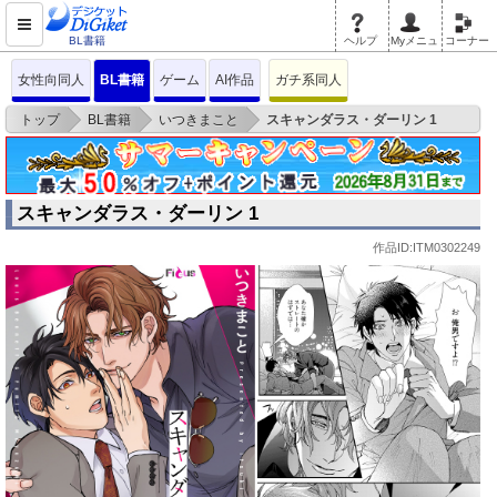
BL書籍
ヘルプ
Myメニュ
コーナー
女性向同人
BL書籍
ゲーム
AI作品
ガチ系同人
>
>
>
トップ
BL書籍
いつきまこと
スキャンダラス・ダーリン 1
スキャンダラス・ダーリン 1
作品ID:ITM0302249