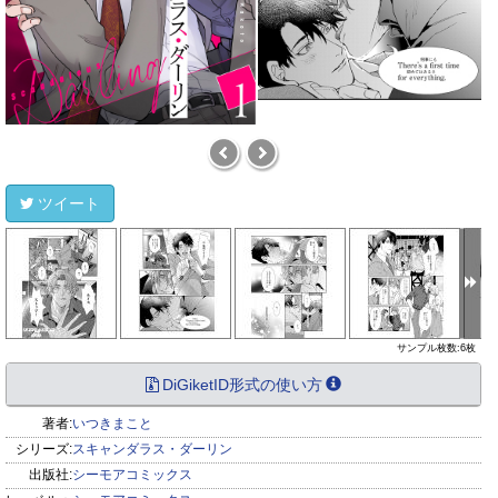
ツイート
サンプル枚数:6枚
DiGiketID形式の使い方
著者:
いつきまこと
シリーズ:
スキャンダラス・ダーリン
出版社:
シーモアコミックス