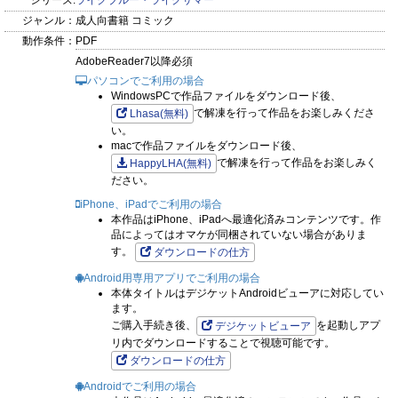
シリーズ:
ライクブルー・ライクサマー
ジャンル：
成人向書籍 コミック
動作条件：
PDF
AdobeReader7以降必須
パソコンでご利用の場合
WindowsPCで作品ファイルをダウンロード後、
で解凍を行って作品をお楽しみくださ
Lhasa(無料)
い。
macで作品ファイルをダウンロード後、
で解凍を行って作品をお楽しみく
HappyLHA(無料)
ださい。
iPhone、iPadでご利用の場合
本作品はiPhone、iPadへ最適化済みコンテンツです。作
品によってはオマケが同梱されていない場合がありま
す。
ダウンロードの仕方
Android用専用アプリでご利用の場合
本体タイトルはデジケットAndroidビューアに対応してい
ます。
ご購入手続き後、
を起動しアプ
デジケットビューア
リ内でダウンロードすることで視聴可能です。
ダウンロードの仕方
Androidでご利用の場合