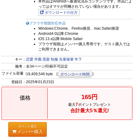
本作品はAndroidへ最適化済みコンテンツです。作品によ
ってはオマケが同梱されていない場合があります。
ダウンロードの仕方
ブラウザ視聴対応作品
Windows:Chrome、Firefox推奨、mac:Safari推奨
Android4.0以降:Chrome
iOS 13.x以降:Mobile Safari
ブラウザ視聴はメンバー購入専用です。ゲスト購入では
ご利用できません。
キー：
恋愛
学園
黒髪
制服
先輩後輩
年下
備考：
全34ページ/印刷不可設定
ファイル容量：
19,409,546 byte [
]
ダウンロード時間
登録日：
2025年01月23日
165円
価格
7
最大
ポイントプレゼント
合計最大5％還元!
ポイント還元
メンバー購入