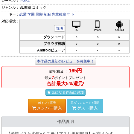
レーベル：
.Poika
ジャンル：
BL書籍 コミック
キー：
恋愛
学園
黒髪
制服
先輩後輩
年下
対応環境：
PC対応
iPhone対応
Andr
説明
ダウンロード
○
○
○
ブラウザ視聴
○
○
○
Androidビューア
-
-
○
本作品の最初のレビューを募集中！
165円
価格(税込)：
7
最大
ポイントプレゼント
合計最大5％還元!
気になる作品に追加
ポイント還元
再ダウンロード7日間
メンバー購入
ゲスト購入
作品説明
【純情バスケ少年×ミステリアスな美術部員】が織りなす