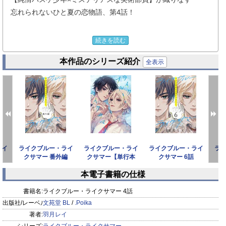
忘れられないひと夏の恋物語、第4話！
放課後、今日も絵のモデルを行う中で
続きを読む
ケガが順調に回復していることを報告する弾。
本作品のシリーズ紹介
全表示
すると、櫂斗から「今日でモデルは終わりにしよう」と突然告
げられる。
動揺する弾だったが、櫂斗は譲らずに弾を突き放し…。
ライ
ライクブルー・ライ
ライクブルー・ライ
ライクブルー・ライ
ラ
クサマー 番外編
クサマー【単行本
クサマー 6話
版】（電子限定描き
本電子書籍の仕様
下ろし付
prev
next
書籍名:
ライクブルー・ライクサマー 4話
出版社/レーベル:
文苑堂 BL
/
.Poika
著者:
羽月レイ