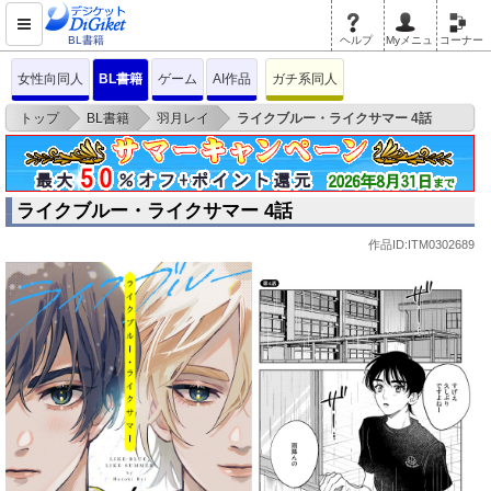
BL書籍
ヘルプ
Myメニュ
コーナー
女性向同人
BL書籍
ゲーム
AI作品
ガチ系同人
>
>
>
トップ
BL書籍
羽月レイ
ライクブルー・ライクサマー 4話
ライクブルー・ライクサマー 4話
作品ID:ITM0302689