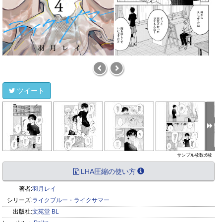
ツイート
サンプル枚数:6枚
LHA圧縮の使い方
著者:
羽月レイ
シリーズ:
ライクブルー・ライクサマー
出版社:
文苑堂 BL