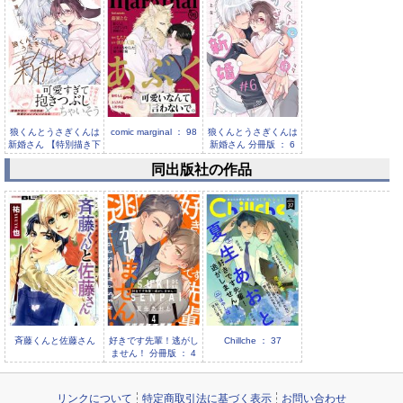
狼くんとうさぎくんは
comic marginal ： 98
狼くんとうさぎくんは
新婚さん 【特別描き下
新婚さん 分冊版 ： 6
ろし漫...
同出版社の作品
comic marginal ： 97
斉藤くんと佐藤さん
好きです先輩！逃がし
Chillche ： 37
ません！ 分冊版 ： 4
リンクについて
特定商取引法に基づく表示
お問い合わせ