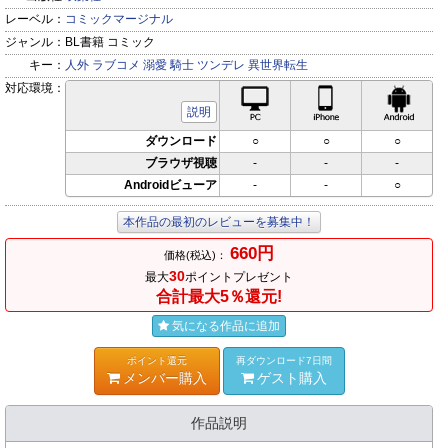
レーベル：
コミックマージナル
ジャンル：
BL書籍 コミック
キー：
人外
ラブコメ
溺愛
騎士
ツンデレ
異世界転生
対応環境：
PC対応
iPhone対応
Andr
説明
ダウンロード
○
○
○
ブラウザ視聴
-
-
-
Androidビューア
-
-
○
本作品の最初のレビューを募集中！
660円
価格(税込)：
30
最大
ポイントプレゼント
合計最大5％還元!
気になる作品に追加
ポイント還元
再ダウンロード7日間
メンバー購入
ゲスト購入
作品説明