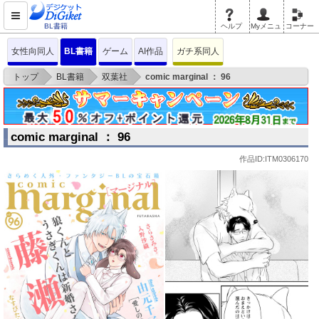
BL書籍
ヘルプ
Myメニュ
コーナー
女性向同人
BL書籍
ゲーム
AI作品
ガチ系同人
>
>
>
トップ
BL書籍
双葉社
comic marginal ： 96
comic marginal ： 96
作品ID:ITM0306170