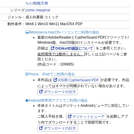
ちた
/
朝陽天満
『腐男子召喚～異世界で神獣にハメられました～』藤咲もえ
シリーズ:
comic marginal
（第56話）
ジャンル：
成人向書籍 コミック
動作条件：
Win8.1 Win10 Win11 MacOSX PDF
『スキルをなくした騎士様と俺』漫画：もちた／原作：朝陽天
Windows＆macOSパソコンでご利用の場合
満（第4話）
最新のAdobeReaderとCypherGuard PDF(フリーソフト/
Windows版、macOS版)のインストールが必要です。
詳細は
をご参照ください。
DiGiketID認証について
仮想環境では動作しません。
詳しくは上記ページをご参
照ください。
(作品コード：109985)
iPhone、iPadでご利用の場合
本作品は
が必要です。作品
iOS用 CypherGuard PDF
によってはオマケが同梱されていない場合があります。
ダウンロードの仕方
Android用専用アプリでご利用の場合
本体タイトルはデジケットAndroidビューアに対応してい
ます。
ご購入手続き後、
を起動しアプ
デジケットビューア
リ内でダウンロードすることで視聴可能です。
ダウンロードの仕方