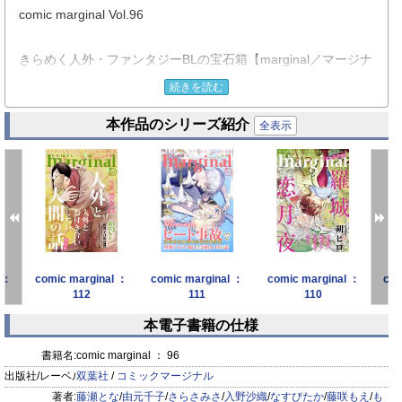
comic marginal Vol.96
きらめく人外・ファンタジーBLの宝石箱【marginal／マージナ
ル】は、
続きを読む
人と人ならざるもの、現実と非現実の”狭間”＝”marginal”に生
本作品のシリーズ紹介
きる者たちの
全表示
切なくも妖しい絆とエロスをお届けします。
『狼くんとうさぎくんは新婚さん』藤瀬とな（表紙・第4話）
『愛しの獣人α様』由元千子（最終話）
 ：
comic marginal ：
comic marginal ：
comic marginal ：
com
112
111
110
『悪役魔導士なのに、スパダリ王子に好かれて困ってま
本電子書籍の仕様
す！？』漫画：さらさみさ／原作：入野沙織（第3話）
prev
next
書籍名:
comic marginal ： 96
『遠吠えに恋』なすびたか（第7話）
出版社/レーベル:
双葉社
/
コミックマージナル
著者:
藤瀬とな
/
由元千子
/
さらさみさ
/
入野沙織
/
なすびたか
/
藤咲もえ
/
も