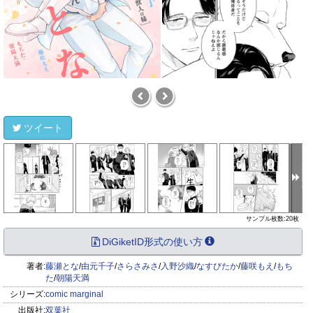
ツイート
サンプル枚数:20枚
DiGiketID形式の使い方
著者:
藤瀬とな
/
由元千子
/
さらさみさ
/
入野沙織
/
なすびたか
/
藤咲もえ
/
もち
た
/
朝陽天満
シリーズ:
comic marginal
出版社:
双葉社