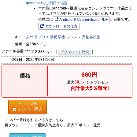
Androidでご利用の場合
本作品はAndroidへ最適化済みコンテンツです。作品によ
ってはオマケが同梱されていない場合があります。
視聴には
が必要です。
Android用 CypherGuard PDF
ダウンロードの仕方
キー：
人外
ラブコメ
溺愛
騎士
ツンデレ
異世界転生
備考：
全186ページ
ファイル容量：
77,112,333 byte [
]
ダウンロード時間
登録日：
2025年03月16日
660円
価格
30
最大
ポイントプレゼント
合計最大5％還元!
ポイント還元
メンバー購入
メンバー登録されている方はこちら。
再ダウンロード、ニ重購入防止有り。最大30ポイント還元