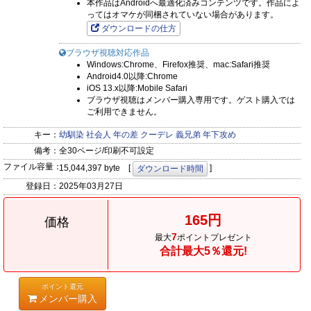
本作品はAndroidへ最適化済みコンテンツです。作品によ
ってはオマケが同梱されていない場合があります。
ダウンロードの仕方
ブラウザ視聴対応作品
Windows:Chrome、Firefox推奨、mac:Safari推奨
Android4.0以降:Chrome
iOS 13.x以降:Mobile Safari
ブラウザ視聴はメンバー購入専用です。ゲスト購入では
ご利用できません。
キー：
幼馴染
社会人
年の差
クーデレ
義兄弟
年下攻め
備考：
全30ページ/印刷不可設定
ファイル容量：
15,044,397 byte [
]
ダウンロード時間
登録日：
2025年03月27日
165円
価格
7
最大
ポイントプレゼント
合計最大5％還元!
ポイント還元
メンバー購入