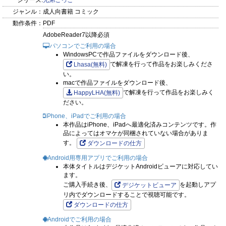
シリーズ:
兄弟ごっこ
ジャンル：
成人向書籍 コミック
動作条件：
PDF
AdobeReader7以降必須
パソコンでご利用の場合
WindowsPCで作品ファイルをダウンロード後、
で解凍を行って作品をお楽しみくださ
Lhasa(無料)
い。
macで作品ファイルをダウンロード後、
で解凍を行って作品をお楽しみく
HappyLHA(無料)
ださい。
iPhone、iPadでご利用の場合
本作品はiPhone、iPadへ最適化済みコンテンツです。作
品によってはオマケが同梱されていない場合がありま
す。
ダウンロードの仕方
Android用専用アプリでご利用の場合
本体タイトルはデジケットAndroidビューアに対応してい
ます。
ご購入手続き後、
を起動しアプ
デジケットビューア
リ内でダウンロードすることで視聴可能です。
ダウンロードの仕方
Androidでご利用の場合