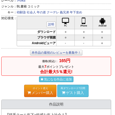
レーベル：
.Poika
ジャンル：
BL書籍 コミック
キー：
幼馴染
社会人
年の差
クーデレ
義兄弟
年下攻め
対応環境：
PC対応
iPhone対応
Andr
説明
ダウンロード
○
○
○
ブラウザ視聴
○
○
○
Androidビューア
-
-
○
本作品の最初のレビューを募集中！
165円
価格(税込)：
7
最大
ポイントプレゼント
合計最大5％還元!
気になる作品に追加
ポイント還元
再ダウンロード7日間
メンバー購入
ゲスト購入
作品説明
【猫系クール年下×鈍感な年上社会人】