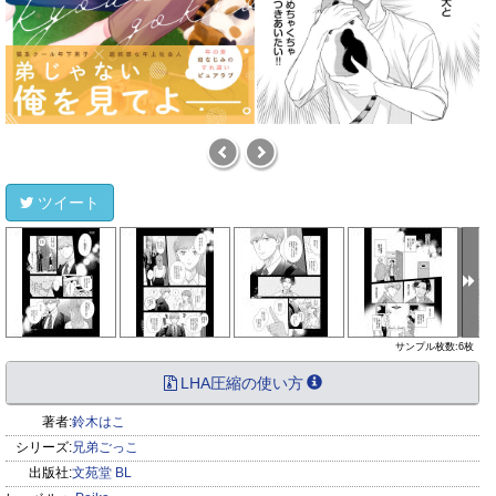
ツイート
サンプル枚数:6枚
LHA圧縮の使い方
著者:
鈴木はこ
シリーズ:
兄弟ごっこ
出版社:
文苑堂 BL