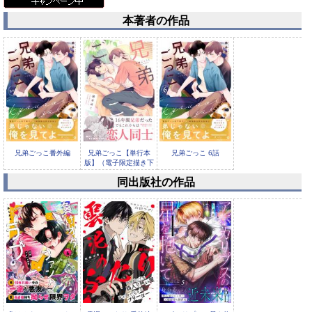
本著者の作品
兄弟ごっこ番外編
兄弟ごっこ【単行本
兄弟ごっこ 6話
版】（電子限定描き下
ろし付き）
同出版社の作品
兄弟ごっこ 5話