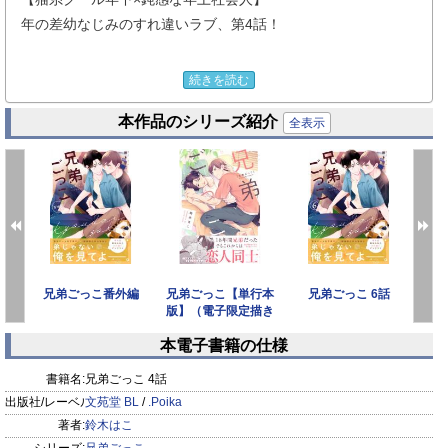
年の差幼なじみのすれ違いラブ、第4話！
皆人にキスをしようとしたが避けられたモモは、
続きを読む
ものすごく落ち込んでいた。
本作品のシリーズ紹介
全表示
しかし、もう諦めないと決めているモモは
改めてインターンを頑張り大人になった姿を
皆人に見てもらえるよう努力しようと決める。
そしてインターンを過ごすなか、
改めて皆人への想いを深めて…。
話
兄弟ごっこ番外編
兄弟ごっこ【単行本
兄弟ごっこ 6話
兄
版】（電子限定描き
下ろし付き）
本電子書籍の仕様
prev
next
書籍名:
兄弟ごっこ 4話
出版社/レーベル:
文苑堂 BL
/
.Poika
著者:
鈴木はこ