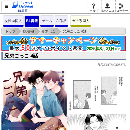
BL書籍
ヘルプ
Myメニュ
コーナー
女性向同人
BL書籍
ゲーム
AI作品
ガチ系同人
>
>
>
トップ
BL書籍
鈴木はこ
兄弟ごっこ 4話
兄弟ごっこ 4話
作品ID:ITM0306873