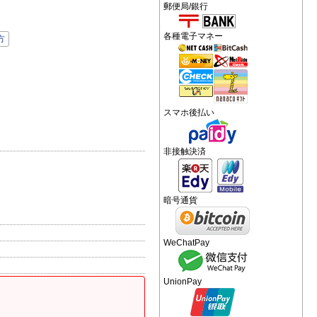
郵便局/銀行
各種電子マネー
方
スマホ後払い
非接触決済
暗号通貨
WeChatPay
UnionPay