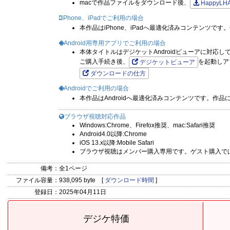
macで作品ファイルをダウンロード後、
HappyLH
iPhone、iPadでご利用の場合
本作品はiPhone、iPadへ最適化済みコンテンツ
Android用専用アプリでご利用の場合
本体タイトルはデジケットAndroidビューアに対応し
ご購入手続き後、
を起動しア
デジケットビューア
ダウンロードの仕方
Androidでご利用の場合
本作品はAndroidへ最適化済みコンテンツです。作
ブラウザ視聴対応作品
Windows:Chrome、Firefox推奨、mac:Safari推奨
Android4.0以降:Chrome
iOS 13.x以降:Mobile Safari
ブラウザ視聴はメンバー購入専用です。ゲスト購入で
備考：
全1ページ
ファイル容量：
938,095 byte [
ダウンロード時間
]
登録日：
2025年04月11日
デジケ特価