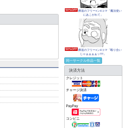
50%OFF
葬送のフリー○ン4コマ「魔法使い
にあこがれて」
50%OFF
葬送のフリー○ン4コマ「殴り合い
じゃぁぁぁぁッ!!!!」
同一サークル作品一覧
決済方法
クレジット
チャージ決済
PayPay
コンビニ