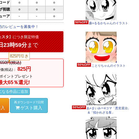
ロード
○
○
○
ザ視聴
○
○
○
ビューア
-
-
○
50%OFF
森○るるかちゃんのイラスト
初のレビューを募集中！
ェスタ
】につき限定特価
日23時59分
まで
825円引き
,650円(税込)
50%OFF
ことりちゃんのイラスト
825円
価(税込)：
ポイントプレゼント
最大65％還元!
になる作品に追加
再ダウンロード7日間
購入
ゲスト購入
50%OFF
あ○まいみー4コマ「悪党退治」
&「招かれざる客」