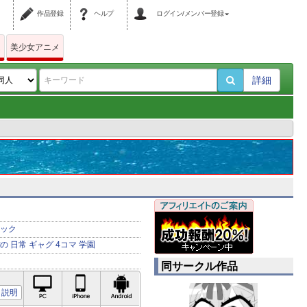
作品登録
ヘルプ
ログイン/メンバー登録
ム
美少女アニメ
詳細
ック
の
日常
ギャグ
4コマ
学園
同サークル作品
PC対応
iPhone対応
Android対応
説明