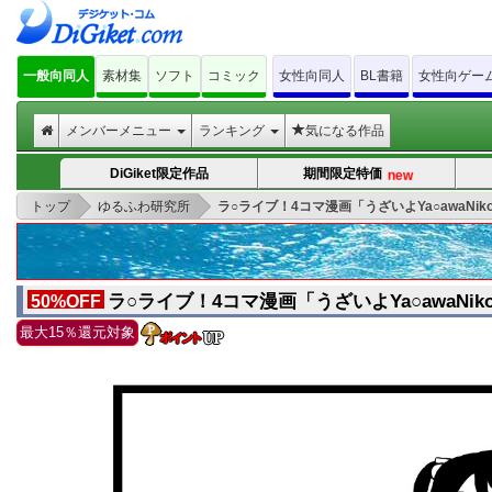
一般向同人
素材集
ソフト
コミック
女性向同人
BL書籍
女性向ゲー
メンバーメニュー
ランキング
気になる作品
new
DiGiket限定作品
期間限定特価
>
>
トップ
ゆるふわ研究所
ラ○ライブ！4コマ漫画「うざいよYa○awaNiko 
ラ○ライブ！4コマ漫画「うざいよYa○awaNiko 
50%OFF
最大15％還元対象