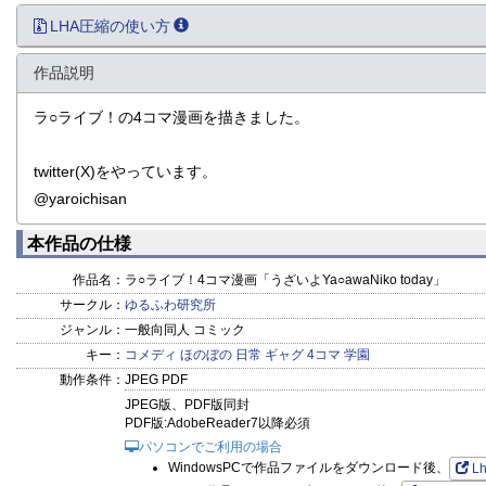
LHA圧縮の使い方
作品説明
ラ○ライブ！の4コマ漫画を描きました。
twitter(X)をやっています。
@yaroichisan
本作品の仕様
作品名：
ラ○ライブ！4コマ漫画「うざいよYa○awaNiko today」
サークル：
ゆるふわ研究所
ジャンル：
一般向同人 コミック
キー：
コメディ
ほのぼの
日常
ギャグ
4コマ
学園
動作条件：
JPEG PDF
JPEG版、PDF版同封
PDF版:AdobeReader7以降必須
パソコンでご利用の場合
WindowsPCで作品ファイルをダウンロード後、
L