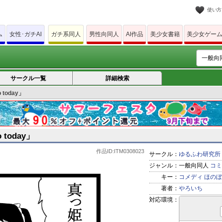
使い方
ム
女性･ガチAI
ガチ系同人
男性向同人
AI作品
美少女書籍
美少女ゲー
サークル一覧
詳細検索
today」
today」
作品ID:ITM0308023
サークル：
ゆるふわ研究所
ジャンル：
一般向同人
コミ
キー：
コメディ
ほのぼ
著者：
やろいち
対応環境：