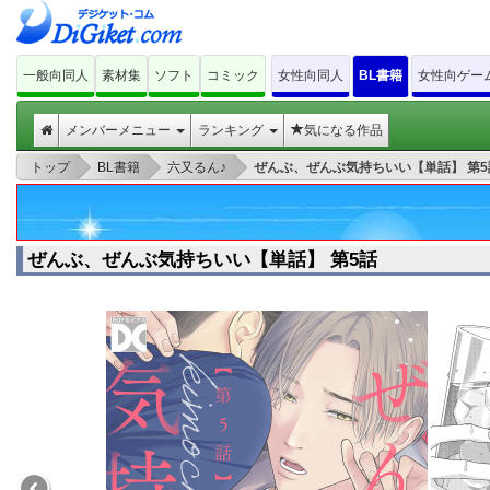
一般向同人
素材集
ソフト
コミック
女性向同人
BL書籍
女性向ゲー
メンバーメニュー
ランキング
気になる作品
>
>
>
トップ
BL書籍
六又るん♪
ぜんぶ、ぜんぶ気持ちいい【単話】 第5
ぜんぶ、ぜんぶ気持ちいい【単話】 第5話