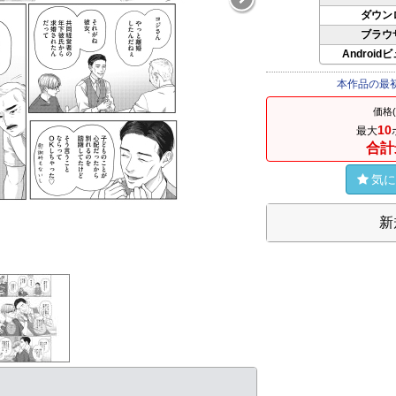
ダウン
ブラウ
Android
本作品の最
価格
10
最大
合計
気に
新