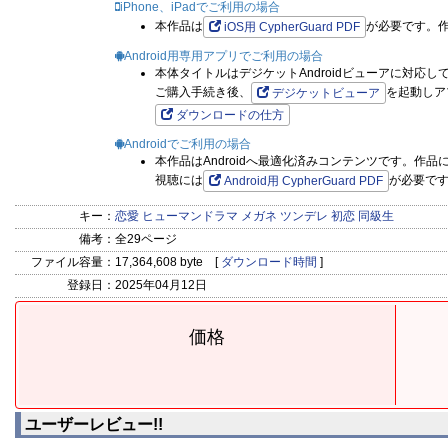
iPhone、iPadでご利用の場合
本作品は
が必要です。
iOS用 CypherGuard PDF
Android用専用アプリでご利用の場合
本体タイトルはデジケットAndroidビューアに対応し
ご購入手続き後、
を起動しア
デジケットビューア
ダウンロードの仕方
Androidでご利用の場合
本作品はAndroidへ最適化済みコンテンツです。作
視聴には
が必要で
Android用 CypherGuard PDF
キー：
恋愛
ヒューマンドラマ
メガネ
ツンデレ
初恋
同級生
備考：
全29ページ
ファイル容量：
17,364,608 byte [
ダウンロード時間
]
登録日：
2025年04月12日
価格
ユーザーレビュー!!