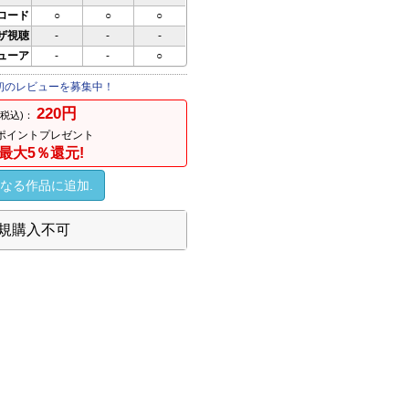
ロード
○
○
○
ザ視聴
-
-
-
ビューア
-
-
○
初のレビューを募集中！
220円
(税込)：
ポイントプレゼント
最大5％還元!
なる作品に追加.
規購入不可