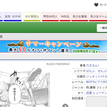
使い方
ム
女性･ガチAI
ガチ系同人
男性向同人
AI作品
美少女書籍
美少女ゲー
話
作品ID:ITM0308042
著者:
六又るん♪
シリーズ:
ぜんぶ、ぜんぶ
出版社:
ジュネット(マ
レーベル：
BOY'SピアスD
ジャンル：
BL書籍 コミッ
キー：
恋愛
ヒューマン
対応環境：